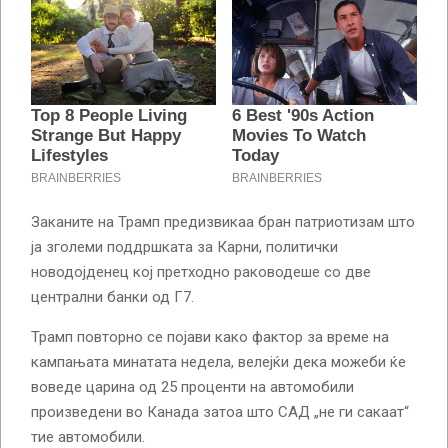
Заканите на Трамп предизвикаа бран патриотизам што
ја зголеми поддршката за Карни, политички
новодојденец кој претходно раководеше со две
централни банки од Г7.
Трамп повторно се појави како фактор за време на
кампањата минатата недела, велејќи дека можеби ќе
воведе царина од 25 проценти на автомобили
произведени во Канада затоа што САД „не ги сакаат“
тие автомобили.