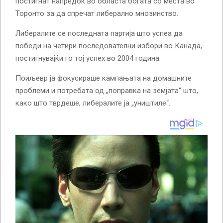
постигнат напредок во областа богата со места во
Торонто за да спречат либерално мнозинство.
Либералите се последната партија што успеа да
победи на четири последователни избори во Канада,
постигнувајќи го тој успех во 2004 година.
Поиљевр ја фокусираше кампањата на домашните
проблеми и потребата од „поправка на земјата“ што,
како што тврдеше, либералите ја „уништиле“.