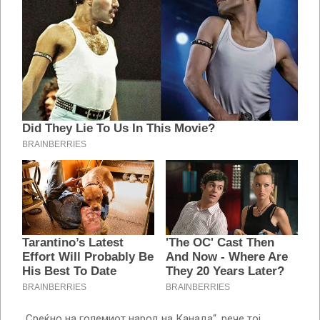
„Среќно на големиот народ на Канада“, рече тој.