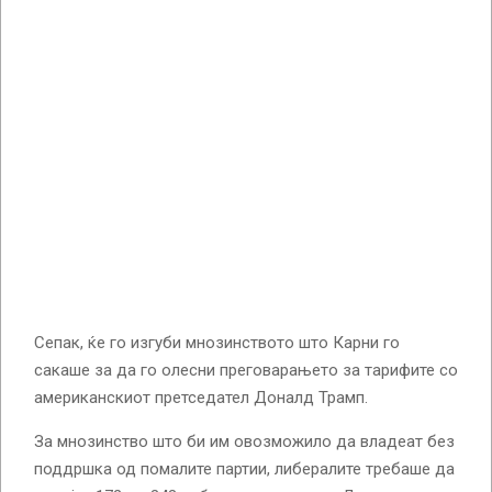
Сепак, ќе го изгуби мнозинството што Карни го
сакаше за да го олесни преговарањето за тарифите со
американскиот претседател Доналд Трамп.
За мнозинство што би им овозможило да владеат без
поддршка од помалите партии, либералите требаше да