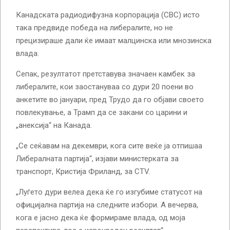
Канадската радиодифузна корпорација (CBC) исто
така предвиде победа на либералите, но не
прецизираше дали ќе имаат малцинска или мнозинска
влада.
Сепак, резултатот претставува значаен камбек за
либералите, кои заостануваа со дури 20 поени во
анкетите во јануари, пред Трудо да го објави своето
повлекување, а Трамп да се закани со царини и
„анексија“ на Канада.
„Се сеќавам на декември, кога сите веќе ја отпишаа
Либералната партија“, изјави министерката за
транспорт, Кристија Фриланд, за CTV.
„Луѓето дури велеа дека ќе го изгубиме статусот на
официјална партија на следните избори. А вечерва,
кога е јасно дека ќе формираме влада, од моја