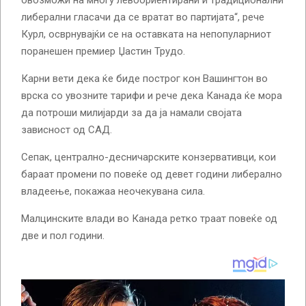
овозможи на многу левоориентирани и традиционални
либерални гласачи да се вратат во партијата“, рече
Курл, осврнувајќи се на оставката на непопуларниот
поранешен премиер Џастин Трудо.
Карни вети дека ќе биде построг кон Вашингтон во
врска со увозните тарифи и рече дека Канада ќе мора
да потроши милијарди за да ја намали својата
зависност од САД.
Сепак, централно-десничарските конзервативци, кои
бараат промени по повеќе од девет години либерално
владеење, покажаа неочекувана сила.
Малцинските влади во Канада ретко траат повеќе од
две и пол години.