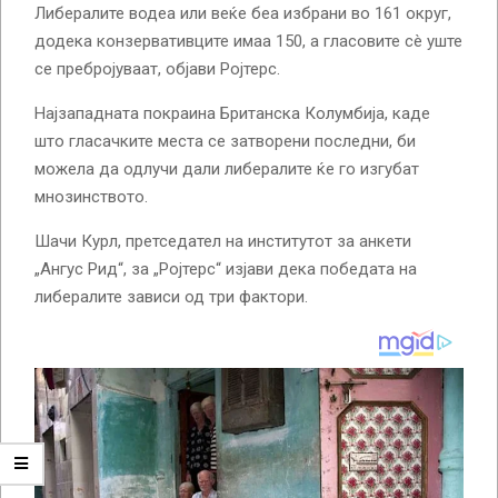
Либералите водеа или веќе беа избрани во 161 округ,
додека конзервативците имаа 150, а гласовите сè уште
се пребројуваат, објави Ројтерс.
Најзападната покраина Британска Колумбија, каде
што гласачките места се затворени последни, би
можела да одлучи дали либералите ќе го изгубат
мнозинството.
Шачи Курл, претседател на институтот за анкети
„Ангус Рид“, за „Ројтерс“ изјави дека победата на
либералите зависи од три фактори.