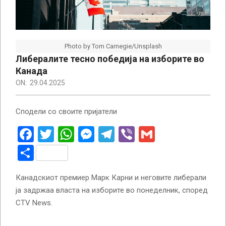
Photo by Tom Carnegie/Unsplash
Либералите тесно победија на изборите во
Канада
ON:
29.04.2025
Сподели со своите пријатели
Facebook
Twitter
WhatsApp
Messenger
Telegram
Viber
Gmail
Share
Канадскиот премиер Марк Карни и неговите либерали
ја задржаа власта на изборите во понеделник, според
CTV News.