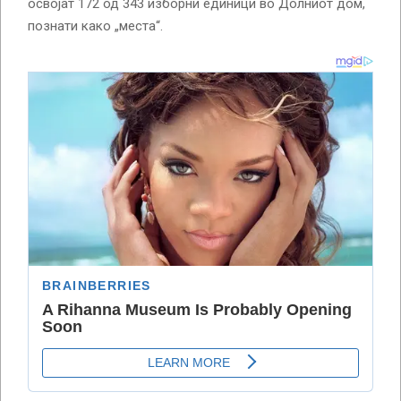
освојат 172 од 343 изборни единици во Долниот дом,
познати како „места“.