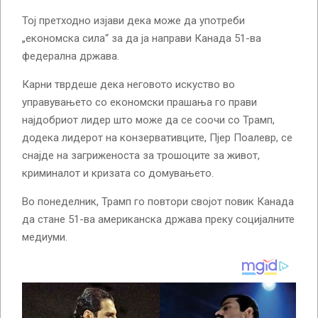
Тој претходно изјави дека може да употреби
„економска сила“ за да ја направи Канада 51-ва
федерална држава.
Карни тврдеше дека неговото искуство во
управувањето со економски прашања го прави
најдобриот лидер што може да се соочи со Трамп,
додека лидерот на конзервативците, Пјер Поалевр, се
снајде на загриженоста за трошоците за живот,
криминалот и кризата со домувањето.
Во понеделник, Трамп го повтори својот повик Канада
да стане 51-ва американска држава преку социјалните
медиуми.