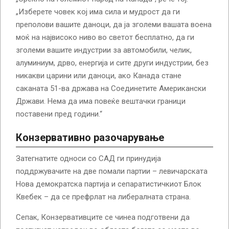
„Изберете човек кој има сила и мудрост да ги
преполови вашите даноци, да ја зголеми вашата воена
моќ на највисоко ниво во светот бесплатно, да ги
зголеми вашите индустрии за автомобили, челик,
алуминиум, дрво, енергија и сите други индустрии, без
никакви царини или даноци, ако Канада стане
саканата 51-ва држава на Соединетите Американски
Држави. Нема да има повеќе вештачки граници
поставени пред години.“
Конзервативно разочарување
Затегнатите односи со САД ги принудија
поддржувачите на две помали партии – левичарската
Нова демократска партија и сепаратистичкиот Блок
Квебек – да се префрлат на либералната страна.
Сепак, Конзервативците се чинеа подготвени да