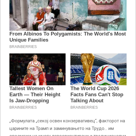
„Формулата „секој освен конзервативец“, факторот на
царините на Трамп и заминувањето на Трудо… им