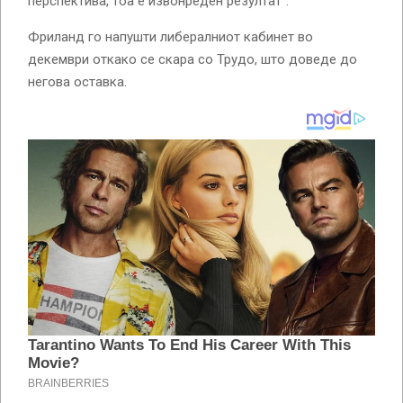
перспектива, тоа е извонреден резултат“.
Фриланд го напушти либералниот кабинет во
декември откако се скара со Трудо, што доведе до
негова оставка.