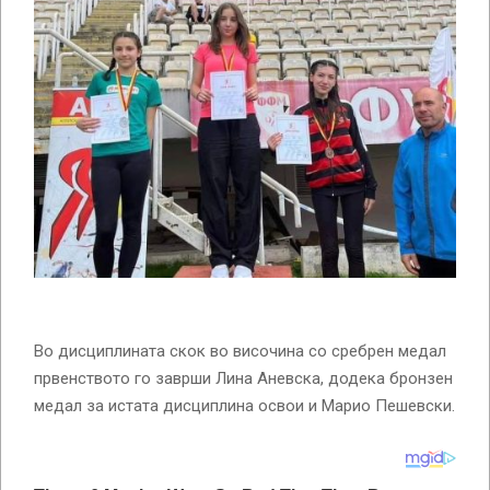
Во дисциплината скок во височина со сребрен медал
првенството го заврши Лина Аневска, додека бронзен
медал за истата дисциплина освои и Марио Пешевски.