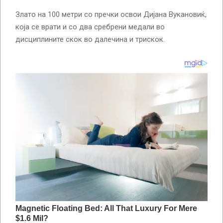
Злато на 100 метри со пречки освои Дијана Вукановиќ,
која се врати и со два сребрени медали во
дисциплините скок во далечина и трискок.