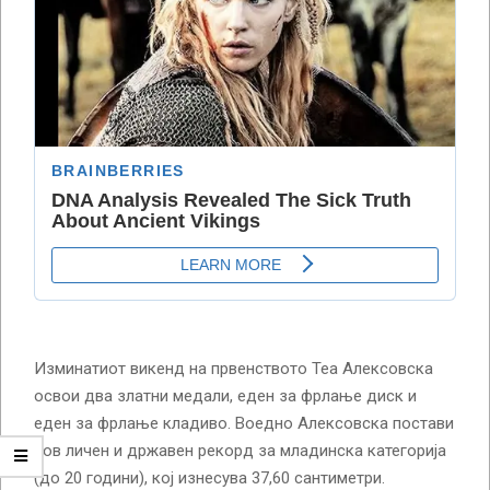
Изминатиот викенд на првенството Теа Алексовска
освои два златни медали, еден за фрлање диск и
еден за фрлање кладиво. Воедно Алексовска постави
нов личен и државен рекорд за младинска категорија
(до 20 години), кој изнесува 37,60 сантиметри.