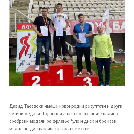
Давид Тасевски имаше извонредни резултати и други
четири медали. Тој освои злато во фрлање кладиво,
сребрени медали за фрлање ѓуле и диск и бронзен
медал во дисциплината фрлање копје.