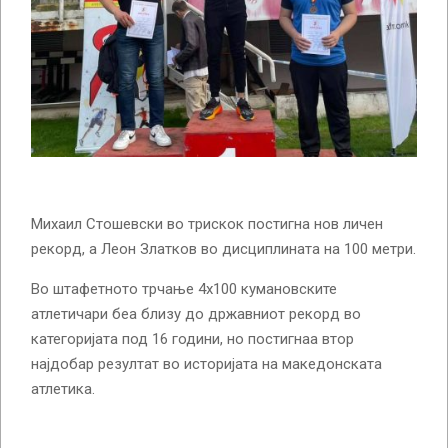
Михаил Стошевски во трискок постигна нов личен
рекорд, а Леон Златков во дисциплината на 100 метри.
Во штафетното трчање 4х100 кумановските
атлетичари беа близу до државниот рекорд во
категоријата под 16 години, но постигнаа втор
најдобар резултат во историјата на македонската
атлетика.