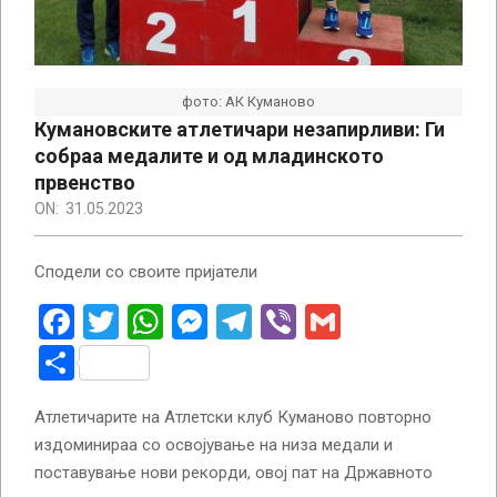
фото: АК Куманово
Кумановските атлетичари незапирливи: Ги
собраа медалите и од младинското
првенство
ON:
31.05.2023
Сподели со своите пријатели
Facebook
Twitter
WhatsApp
Messenger
Telegram
Viber
Gmail
Share
Атлетичарите на Атлетски клуб Куманово повторно
издоминираа со освојување на низа медали и
поставување нови рекорди, овој пат на Државното