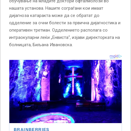
обучување на младите доктори офталмолози во
нашата установа. Нашите сограѓани кои имаат
дијагноза катаракта може да се обратат до
одделение за очни болести за првична дијагностика и
оперативен третман. Одделението располага со
интраокуларни леќи „Енвиста“, изјави директорката на
болницата, Биљана Ивановска.