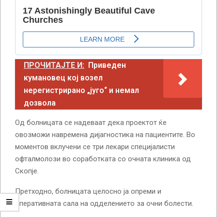
ПРОЧИТАЈТЕ И:
Приведен
кумановец кој возел
нерегистрирано „југо“ и немал
дозвола
Од болницата се надеваат дека проектот ќе
овозможи навремена дијагностика на пациентите. Во
моментов вклучени се три лекари специјалисти
офталмолози во соработката со очната клиника од
Скопје.
Претходно, болницата целосно ја опреми и
оперативната сала на одделението за очни болести.