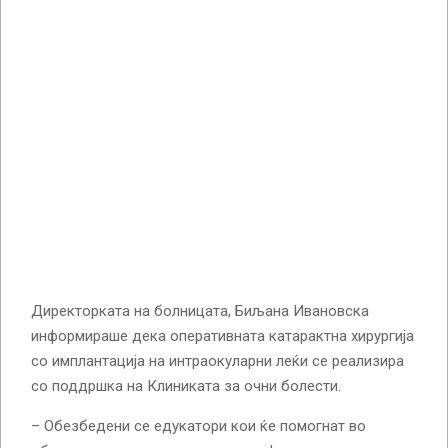
Директорката на болницата, Биљана Ивановска
информираше дека оперативната катарактна хирургија
со имплантација на интраокуларни леќи се реализира
со поддршка на Клиниката за очни болести.
– Обезбедени се едукатори кои ќе помогнат во