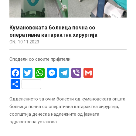
Кумановската болница почна со
оперативна катарактна хирургија
ON:
10.11.2023
Сподели со своите пријатели
Facebook
Twitter
WhatsApp
Messenger
Telegram
Viber
Gmail
Share
Одделението за очни болести од кумановската општа
болница почна со оперативна катарактна хирургија,
соопштија денеска надлежните од јавната
здравствена установа.