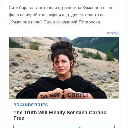
Сите барања доставени од општина Куманово се во
фаза на изработка, изјави в. д. директорката на
„Куманово план“, Сања Јакимовиќ Петковска.