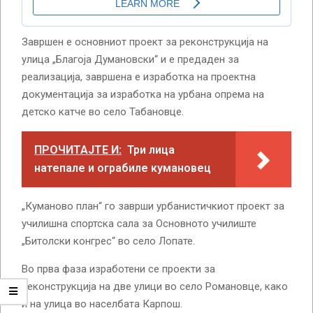
Завршен е основниот проект за реконструкција на
улица „Благоја Думановски“ и е предаден за
реализација, завршена е изработка на проектна
документација за изработка на урбана опрема на
детско катче во село Табановце.
ПРОЧИТАЈТЕ И:
Три лица
натепале и ограбиле кумановец
„Куманово план“ го заврши урбанистичкиот проект за
училишна спортска сала за Основното училиште
„Битолски конгрес“ во село Лопате.
Во прва фаза изработени се проекти за
реконструкција на две улици во село Романовце, како
и на улица во населбата Карпош.