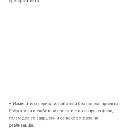
претпријатието.
– Изминатиов период изработени беа повеќе проекти.
Бројката на изработени проекти е во завршна фаза,
голем дел се завршени и се веќе во фаза на
реализација.