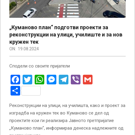
„Куманово план“ подготви проекти за
реконструкции на улици, училиште и за нов
кружен тек
ON:
19.08.2024
Сподели со своите пријатели
Facebook
Twitter
WhatsApp
Messenger
Telegram
Viber
Gmail
Share
Реконструкции на улици, на училишта, како и проект за
изградба на кружен тек во Куманово се дел од
проектите кои ги реализира Јавното претпријатие
„Куманово план“, информираа денеска надлежните од