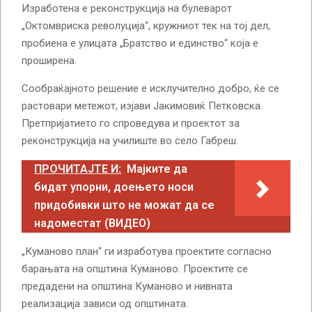
Изработена е реконструкција на булеварот
„Октомвриска револуција“, кружниот тек на тој дел,
пробиена е улицата „Братство и единство“ која е
проширена.
Сообраќајното решение е исклучително добро, ќе се
растовари метежот, изјави Јакимовиќ Петковска.
Претпријатието го спроведува и проектот за
реконструкција на училиште во село Габреш.
ПРОЧИТАЈТЕ И:
Мајките да
бидат упорни, доењето носи
придобивки што не можат да се
надоместат (ВИДЕО)
„Куманово план“ ги изработува проектите согласно
барањата на општина Куманово. Проектите се
предадени на општина Куманово и нивната
реализација зависи од општината.