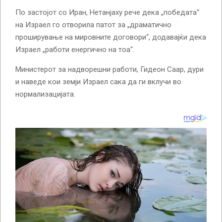
По застојот со Иран, Нетанјаху рече дека „победата“
на Израел го отворила патот за „драматично
проширување на мировните договори“, додавајќи дека
Израел „работи енергично на тоа“.
Министерот за надворешни работи, Гидеон Саар, дури
и наведе кои земји Израел сака да ги вклучи во
нормализацијата.