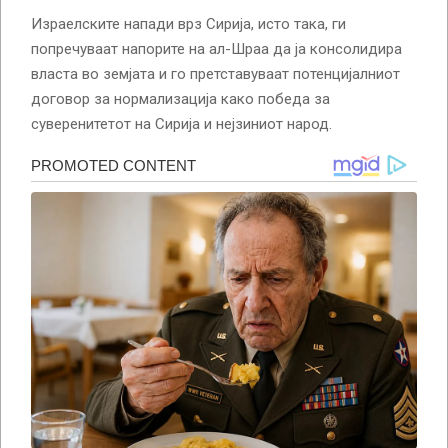
Израелските напади врз Сирија, исто така, ги
попречуваат напорите на ал-Шраа да ја консолидира
власта во земјата и го претставуваат потенцијалниот
договор за нормализација како победа за
суверенитетот на Сирија и нејзиниот народ.