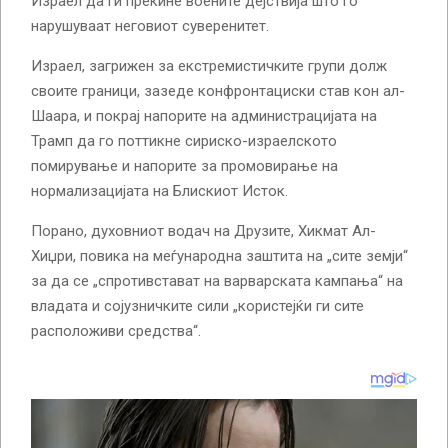
Израел да ги прекине воените дејствија што го
нарушуваат неговиот суверенитет.
Израел, загрижен за екстремистичките групи долж
своите граници, зазеде конфронтациски став кон ал-
Шаара, и покрај напорите на администрацијата на
Трамп да го поттикне сириско-израелското
помирување и напорите за промовирање на
нормализацијата на Блискиот Исток.
Порано, духовниот водач на Друзите, Хикмат Ал-
Хиџри, повика на меѓународна заштита на „сите земји“
за да се „спротивстават на варварската кампања“ на
владата и сојузничките сили „користејќи ги сите
расположиви средства“.