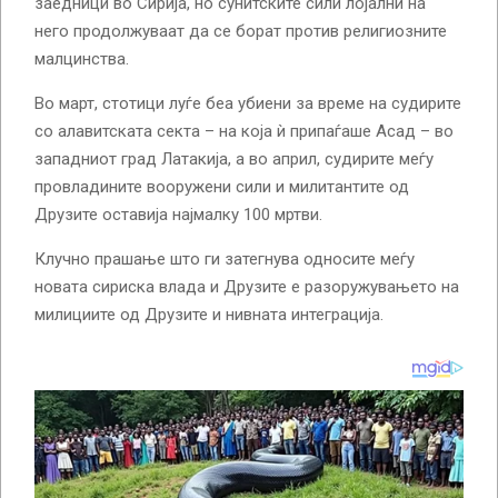
заедници во Сирија, но сунитските сили лојални на
него продолжуваат да се борат против религиозните
малцинства.
Во март, стотици луѓе беа убиени за време на судирите
со алавитската секта – на која ѝ припаѓаше Асад – во
западниот град Латакија, а во април, судирите меѓу
провладините вооружени сили и милитантите од
Друзите оставија најмалку 100 мртви.
Клучно прашање што ги затегнува односите меѓу
новата сириска влада и Друзите е разоружувањето на
милициите од Друзите и нивната интеграција.