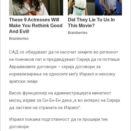
САД се обидуваат да ги насочат земјите во регионот
на поинаков пат и предвидуваат Сирија да ги потпише
Авраамовите договори – серија договори за
нормализирање на односите меѓу Израел и неколку
арапски земји.
Висок функционер на администрацијата минатиот
месец изјави за Си-Ен-Ен дека „е во интерес на Сирија
да застане на страната на Израел“.
Израел покажа подготвеност да ги прошири тие
договори.