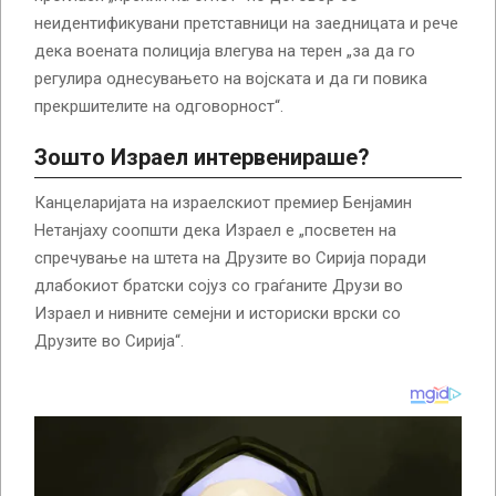
неидентификувани претставници на заедницата и рече
дека воената полиција влегува на терен „за да го
регулира однесувањето на војската и да ги повика
прекршителите на одговорност“.
Зошто Израел интервенираше?
Канцеларијата на израелскиот премиер Бенјамин
Нетанјаху соопшти дека Израел е „посветен на
спречување на штета на Друзите во Сирија поради
длабокиот братски сојуз со граѓаните Друзи во
Израел и нивните семејни и историски врски со
Друзите во Сирија“.