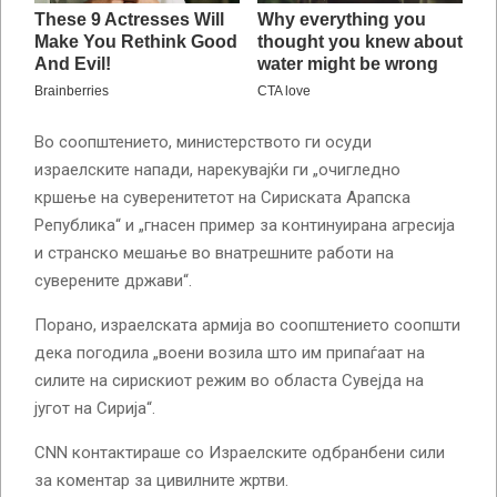
Во соопштението, министерството ги осуди
израелските напади, нарекувајќи ги „очигледно
кршење на суверенитетот на Сириската Арапска
Република“ и „гнасен пример за континуирана агресија
и странско мешање во внатрешните работи на
суверените држави“.
Порано, израелската армија во соопштението соопшти
дека погодила „воени возила што им припаѓаат на
силите на сирискиот режим во областа Сувејда на
југот на Сирија“.
CNN контактираше со Израелските одбранбени сили
за коментар за цивилните жртви.