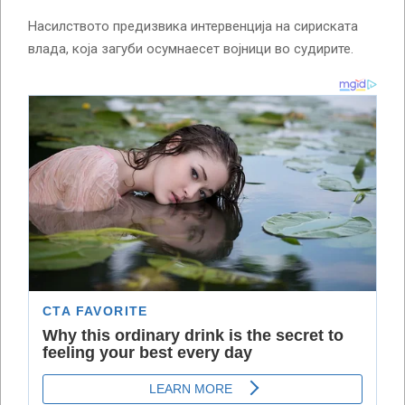
Насилството предизвика интервенција на сириската
влада, која загуби осумнаесет војници во судирите.