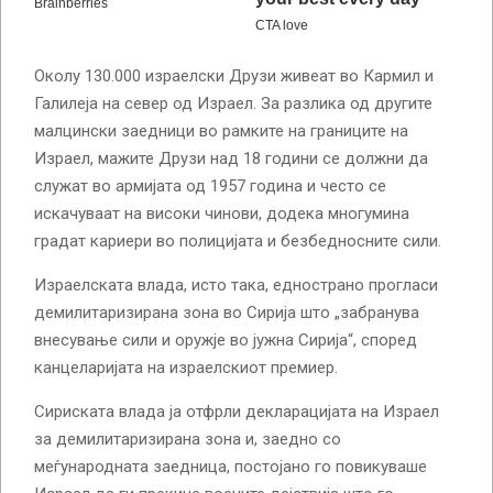
Околу 130.000 израелски Друзи живеат во Кармил и
Галилеја на север од Израел. За разлика од другите
малцински заедници во рамките на границите на
Израел, мажите Друзи над 18 години се должни да
служат во армијата од 1957 година и често се
искачуваат на високи чинови, додека многумина
градат кариери во полицијата и безбедносните сили.
Израелската влада, исто така, еднострано прогласи
демилитаризирана зона во Сирија што „забранува
внесување сили и оружје во јужна Сирија“, според
канцеларијата на израелскиот премиер.
Сириската влада ја отфрли декларацијата на Израел
за демилитаризирана зона и, заедно со
меѓународната заедница, постојано го повикуваше