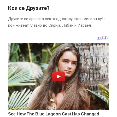
Кои се Друзите?
Друзите се арапска секта од околу еден милион луѓе
кои живеат главно во Сирија, Либан и Израел.