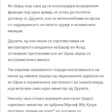
Ал-Шара, која сака да ги консолидира вооружените
фракции под една армија, не успеа да постигне
договор со Друзите, кои се непоколебливи во врска
со задржувањето на своето оружје и независните
милиции.
Друзите, од кои некои се спротивставија на
авторитарното владеење на Башар ал-Асад,
остануваат претпазливи кон ал-Шраа, лидер со
екстремистичко минато.
Тие изразија загриженост поради исклучувањето на
некои од нивните лидери од националните дијалози на
ал-Шраа и ограничената застапеност во новата влада,
која вклучува само еден министер од Друзите.
Неколку часа откако војниците влегоа во градот,
сирискиот министер за одбрана Мурхаф Абу Кусра
прогласи „прекин на огнот“ по договор со