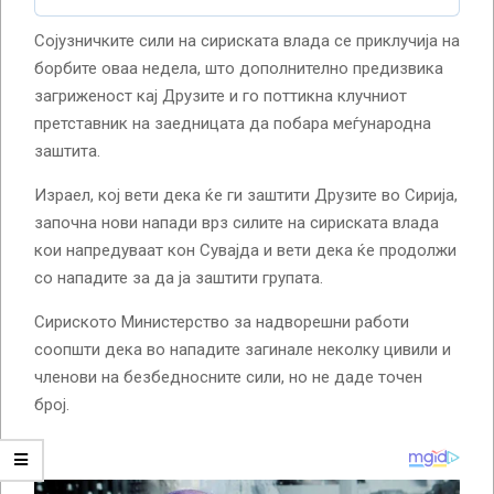
Сојузничките сили на сириската влада се приклучија на
борбите оваа недела, што дополнително предизвика
загриженост кај Друзите и го поттикна клучниот
претставник на заедницата да побара меѓународна
заштита.
Израел, кој вети дека ќе ги заштити Друзите во Сирија,
започна нови напади врз силите на сириската влада
кои напредуваат кон Сувајда и вети дека ќе продолжи
со нападите за да ја заштити групата.
Сириското Министерство за надворешни работи
соопшти дека во нападите загинале неколку цивили и
членови на безбедносните сили, но не даде точен
број.