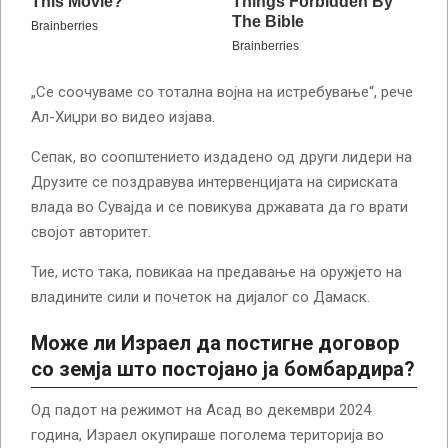
„Се соочуваме со тотална војна на истребување“, рече
Ал-Хиџри во видео изјава.
Сепак, во соопштението издадено од други лидери на
Друзите се поздравува интервенцијата на сириската
влада во Сувајда и се повикува државата да го врати
својот авторитет.
Тие, исто така, повикаа на предавање на оружјето на
владините сили и почеток на дијалог со Дамаск.
Може ли Израел да постигне договор
со земја што постојано ја бомбардира?
Од падот на режимот на Асад во декември 2024
година, Израел окупираше поголема територија во