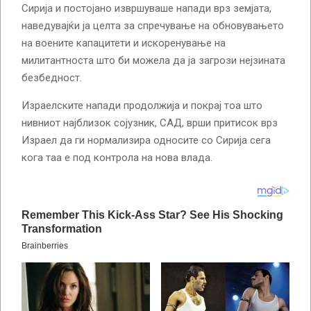
Сирија и постојано извршуваше напади врз земјата,
наведувајќи ја целта за спречување на обновувањето
на воените капацитети и искоренување на
милитантноста што би можела да ја загрози нејзината
безбедност.
Израелските напади продолжија и покрај тоа што
нивниот најблизок сојузник, САД, врши притисок врз
Израел да ги нормализира односите со Сирија сега
кога таа е под контрола на нова влада.