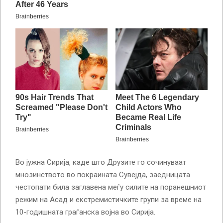
Во јужна Сирија, каде што Друзите го сочинуваат
мнозинството во покраината Сувејда, заедницата
честопати била заглавена меѓу силите на поранешниот
режим на Асад и екстремистичките групи за време на
10-годишната граѓанска војна во Сирија.