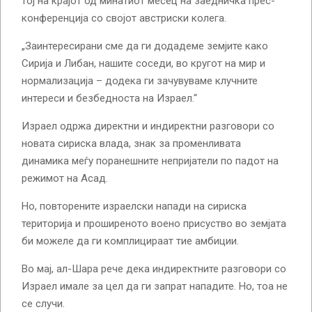
тој на крајот од минатиот месец на заедничка прес-
конференција со својот австриски колега.
„Заинтересирани сме да ги додадеме земјите како
Сирија и Либан, нашите соседи, во кругот на мир и
нормализација – додека ги зачувуваме клучните
интереси и безбедноста на Израел.“
Израел одржа директни и индиректни разговори со
новата сириска влада, знак за променливата
динамика меѓу поранешните непријатели по падот на
режимот на Асад.
Но, повторените израелски напади на сириска
територија и проширеното воено присуство во земјата
би можеле да ги комплицираат тие амбиции.
Во мај, ал-Шара рече дека индиректните разговори со
Израел имале за цел да ги запрат нападите. Но, тоа не
се случи.