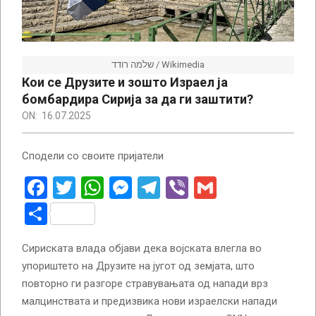
שלמה רודד / Wikimedia
Кои се Друзите и зошто Израел ја
бомбардира Сирија за да ги заштити?
ON:
16.07.2025
Сподели со своите пријатели
Facebook
Twitter
WhatsApp
Messenger
Telegram
Viber
Gmail
Share
Сириската влада објави дека војската влегла во
упориштето на Друзите на југот од земјата, што
повторно ги разгоре стравувањата од напади врз
малцинствата и предизвика нови израелски напади