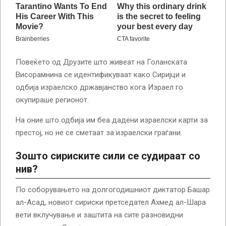
Повеќето од Друзите што живеат на Голанската
Висорамнина се идентификуваат како Сиријци и
одбија израелско државјанство кога Израел го
окупираше регионот.
На оние што одбија им беа дадени израелски карти за
престој, но не се сметаат за израелски граѓани.
Зошто сириските сили се судираат со
нив?
По соборувањето на долгогодишниот диктатор Башар
ал-Асад, новиот сириски претседател Ахмед ал-Шара
вети вклучување и заштита на сите разновидни