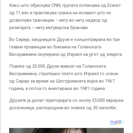
Како што објаснува CNN, групата потекнува од Египет
од 11 век и практикува гранка на исламот што не
дозволува транзиции – ниту во ниту надвор од
религијата – ниту меѓуверски бракови.
Во Сирија, заедницата Друзи е концентрирана во три
главни провинции во близина на Голанската
Висорамнина окупирана од Израел на југот од земјата.
Повеќе од 20.000 Друзи живеат на Голанската
Висорамнина, стратешко плато што Израел го освои
од Сирија за време на Шестдневната војна во 1967
година, а потоа го анектираше во 1981 година.
Друзите ја делат територијата со околу 25.000 еврејски
доселеници, распоредени во повеќе од 30 населби.