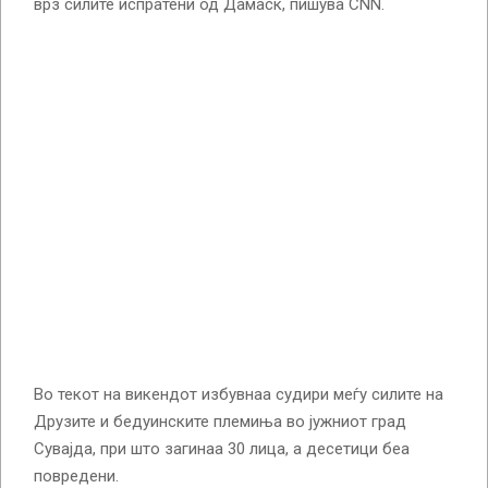
врз силите испратени од Дамаск, пишува CNN.
Во текот на викендот избувнаа судири меѓу силите на
Друзите и бедуинските племиња во јужниот град
Сувајда, при што загинаа 30 лица, а десетици беа
повредени.