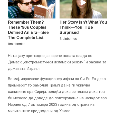
Нетанјаху претходно ја нарече новата влада во
Дамаск „екстремистички исламски режим“ и закана за
државата Израел.
Во мај, израелски функционер изјави за Си-Ен-Ен дека
премиерот го замолил Трамп да не ги укинува
санкциите врз Сирија, велејќи дека се плаши дека тоа
би можело да доведе до повторување на нападот врз
Израел од 7 октомври 2023 година од страна на
милитантите предводени од Хамас.