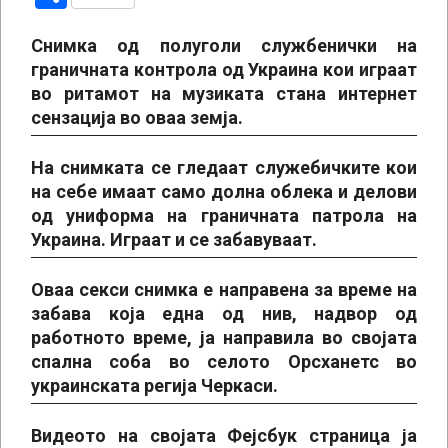
Снимка од полуголи службенички на
граничната контрола од Украина кои играат
во ритамот на музиката стана интернет
сензација во оваа земја.
На снимката се гледаат служебичките кои
на себе имаат само долна облека и делови
од униформа на граничната патрола на
Украина. Играат и се забавуваат.
Оваа секси снимка е направена за време на
забава која една од нив, надвор од
работното време, ја направила во својата
спална соба во селото Орсханетс во
украинската регија Черкаси.
Видеото на својата Фејсбук страница ја