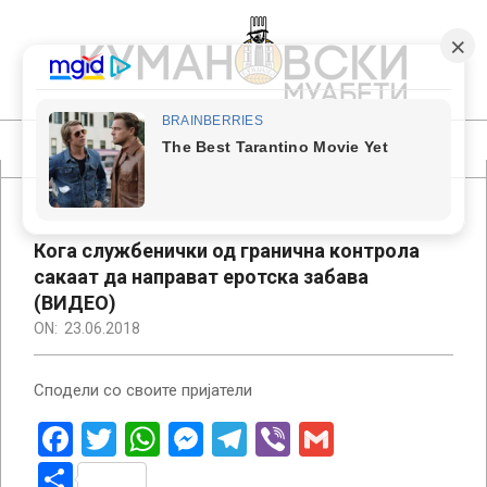
Skip
to
content
КУМАНОВСКИ
МУАБЕТИ
Primary
Navigation
Menu
Кога службенички од гранична контрола
сакаат да направат еротска забава
(ВИДЕО)
ON:
23.06.2018
Сподели со своите пријатели
Facebook
Twitter
WhatsApp
Messenger
Telegram
Viber
Gmail
Share