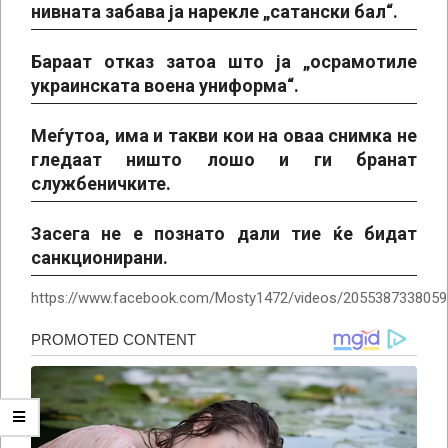
нивната забава ја нарекле „сатански бал“.
Бараат отказ затоа што ја „осрамотиле
украинската воена униформа“.
Меѓутоа, има и такви кои на оваа снимка не
гледаат ништо лошо и ги бранат
службеничките.
Засега не е познато дали тие ќе бидат
санкционирани.
https://www.facebook.com/Mosty1472/videos/2055387338059