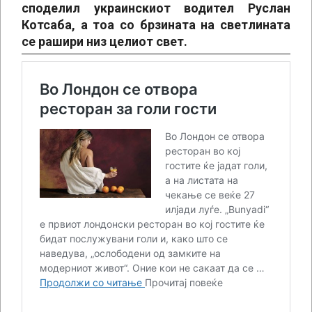
споделил украинскиот водител Руслан
Котсаба, а тоа со брзината на светлината
се рашири низ целиот свет.