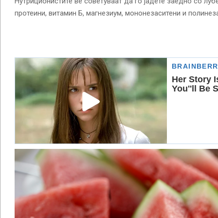
Нутриционистите ве советуваат да го јадете заедно со луб
протеини, витамин Б, магнезиум, мононезаситени и полинез