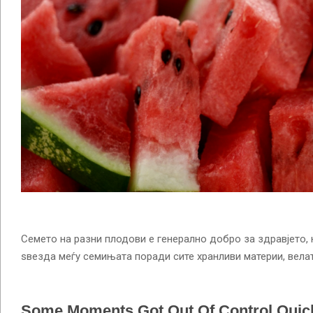
Семето на разни плодови е генерално добро за здравјето, 
sвезда меѓу семињата поради сите хранливи материи, велат