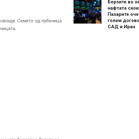
Берзите во з
нафтата скок
Пазарите оче
голем догово
 овошје. Семето од лубеница
САД и Иран
еницата.