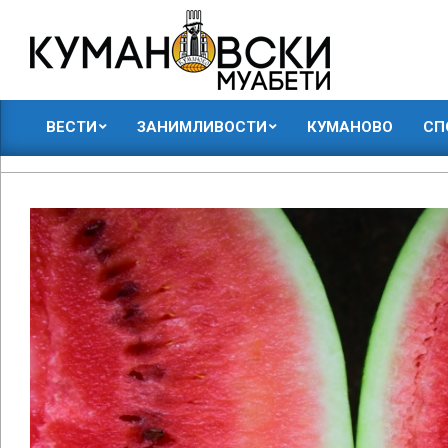
Skip
to
content
КУМАНОВСКИ
ВЕСТИ
ЗАНИМЛИВОСТИ
КУМАНОВО
СП
МУАБЕТИ
Primary
Navigation
Menu