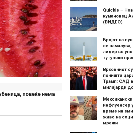
Quickie – Нов
кумановец А
(ВИДЕО)
Бројот на пу
се намалува, 
лидер во упо
тутунски пр
Врховниот су
поништи цар
Трамп: САД в
милијарди д
убеница, повеќе нема
Мексикански
инфлуенсер 
време на ем
живо на соци
мрежи