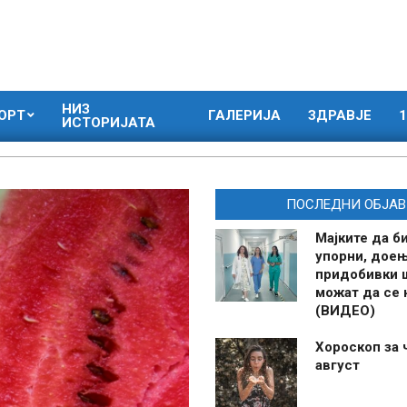
НИЗ
ОРТ
ГАЛЕРИЈА
ЗДРАВЈЕ
1
ИСТОРИЈАТА
ПОСЛЕДНИ ОБЈАВ
Мајките да б
упорни, дое
придобивки 
можат да се
(ВИДЕО)
Хороскоп за 
август