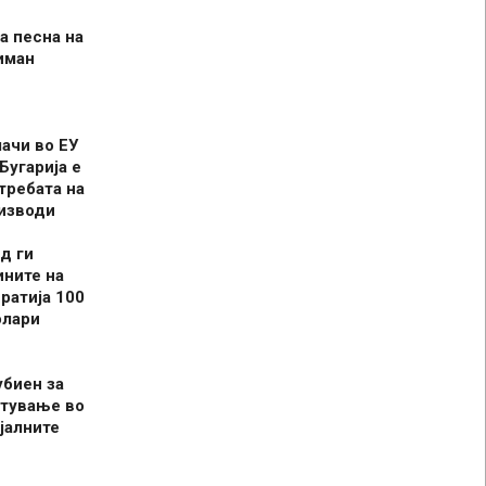
а песна на
иман
шачи во ЕУ
Бугарија е
требата на
оизводи
д ги
ините на
ратија 100
олари
убиен за
итување во
јалните