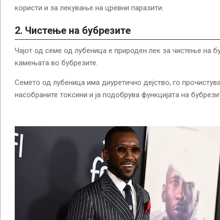
користи и за лекување на цревни паразити.
2. Чистење на бубрезите
Чајот од семе од лубеница е природен лек за чистење на б
камењата во бубрезите.
Семето од лубеница има диуретично дејство, го прочистува
насобраните токсини и ја подобрува функцијата на бубрези