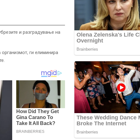
убрезите и разградување на
 организмот, ги елиминира
те.