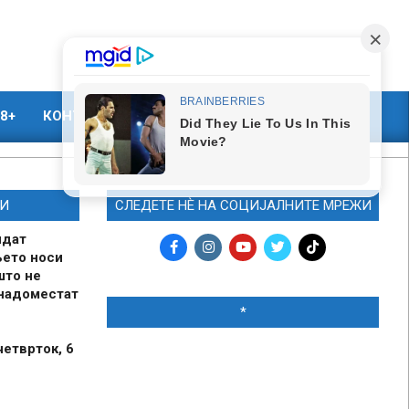
8+
КОНТАКТ
МАРКЕТИНГ
И
СЛЕДЕТЕ НЀ НА СОЦИЈАЛНИТЕ МРЕЖИ
идат
њето носи
што не
 надоместат
*
четврток, 6