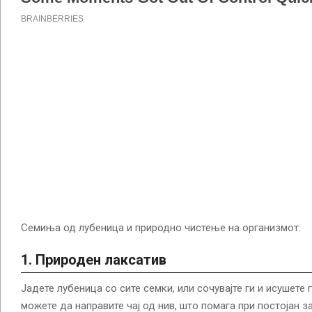
Семиња од лубеница и природно чистење на организмот:
1. Природен лаксатив
Јадете лубеница со сите семки, или сочувајте ги и исушете 
можете да направите чај од нив, што помага при постојан з