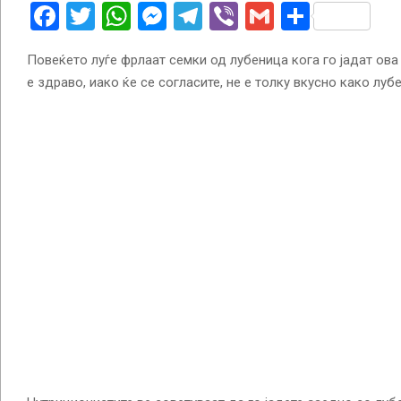
Facebook
Twitter
WhatsApp
Messenger
Telegram
Viber
Gmail
Share
Повеќето луѓе фрлаат семки од лубеница кога го јадат ова
е здраво, иако ќе се согласите, не е толку вкусно како луб