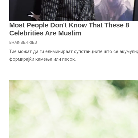
Тие можат да ги елиминираат супстанциите што се акумулир
формирајќи камења или песок.