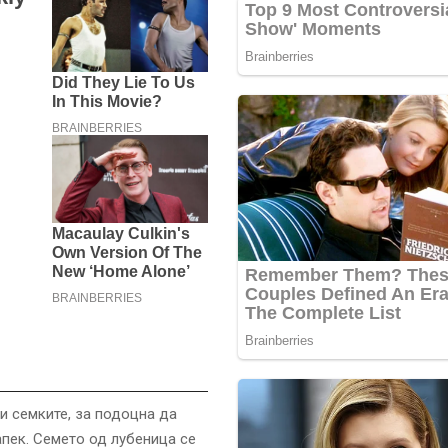
ги семките, за подоцна да
апек. Семето од лубеница се