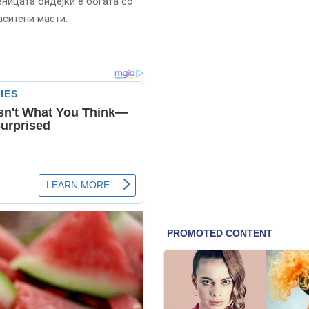
еницата бидејќи е богата со
аситени масти.