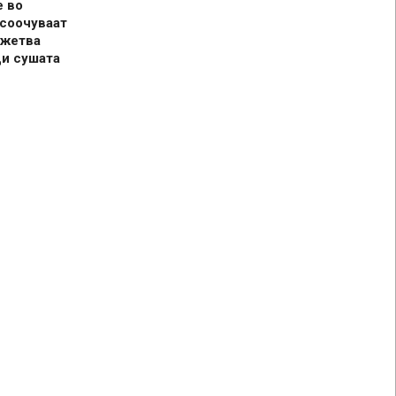
е во
 соочуваат
 жетва
ди сушата