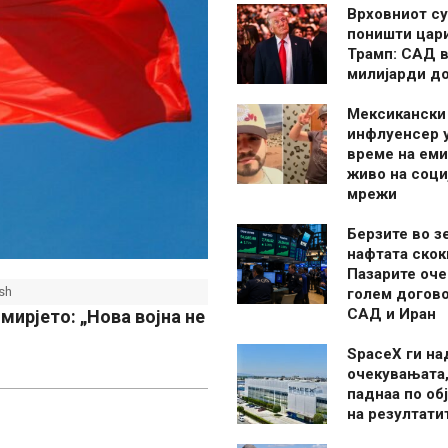
Врховниот су
поништи цар
Трамп: САД в
милијарди д
Мексикански
инфлуенсер 
време на ем
живо на соци
мрежи
Берзите во з
нафтата скок
Пазарите оче
sh
голем догово
САД и Иран
мирјето: „Нова војна не
SpaceX ги н
очекувањата,
паднаа по об
на резултати