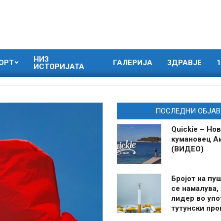
НИЗ
ОРТ
ГАЛЕРИЈА
ЗДРАВЈЕ
1
ИСТОРИЈАТА
ПОСЛЕДНИ ОБЈАВ
Quickie – Нов
кумановец А
(ВИДЕО)
Бројот на пу
се намалува, 
лидер во упо
тутунски пр