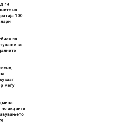
д ги
ините на
ратија 100
олари
убиен за
итување во
јалните
елено,
на:
куваат
р меѓу
админа
 но акциите
јавувањето
те