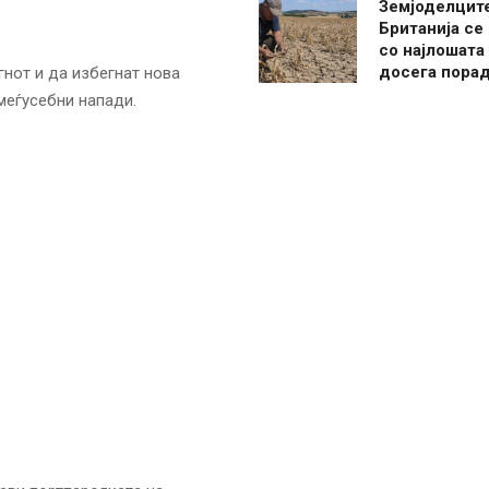
Земјоделцит
Британија се
со најлошата
досега пора
гнот и да избегнат нова
меѓусебни напади.