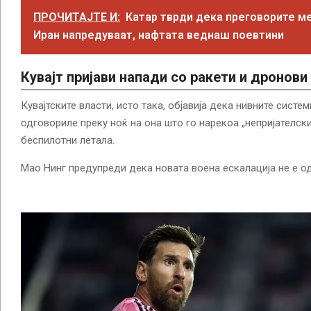
ПРОЧИТАЈТЕ И:
Катар тврди дека преговорите м
Иран напредуваат, нафтата веднаш поевтини
Кувајт пријави напади со ракети и
дронови
Кувајтските власти, исто така, објавија дека нивните сист
одговориле преку ноќ на она што го нарекоа „непријателски
беспилотни летала.
Мао Нинг предупреди дека новата воена ескалација не е од