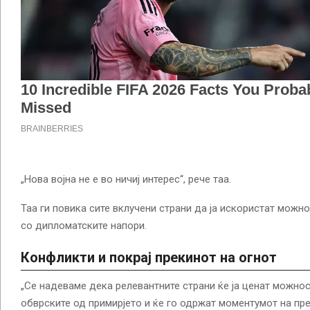
„Нова војна не е во ничиј интерес“, рече таа.
Таа ги повика сите вклучени страни да ја искористат можн
со дипломатските напори.
Конфликти и покрај прекинот на огнот
„Се надеваме дека релевантните страни ќе ја ценат можност
обврските од примирјето и ќе го одржат моментумот на пре