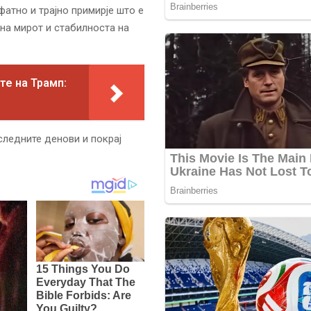
фатно и трајно примирје што е
на мирот и стабилноста на
те на Трамп:
ледните денови и покрај