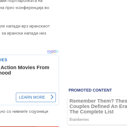
јави портпаролката на
на прес-конференција во
иле напади врз иранскиот
 за ирански напади низ
дно со нивните сојузници