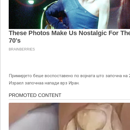
Примирјето беше воспоставено по војната што започна на 
Израел започнаа напади врз Иран.