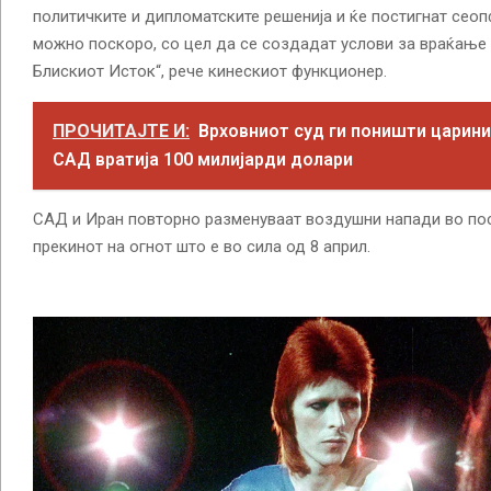
политичките и дипломатските решенија и ќе постигнат сеоп
можно поскоро, со цел да се создадат услови за враќање 
Блискиот Исток“, рече кинескиот функционер.
ПРОЧИТАЈТЕ И:
Врховниот суд ги поништи царини
САД вратија 100 милијарди долари
САД и Иран повторно разменуваат воздушни напади во пос
прекинот на огнот што е во сила од 8 април.