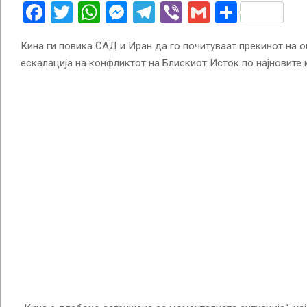
Facebook
Twitter
WhatsApp
Messenger
Telegram
Viber
Gmail
Share
Кина ги повика САД и Иран да го почитуваат прекинот на о
ескалација на конфликтот на Блискиот Исток по најновите 