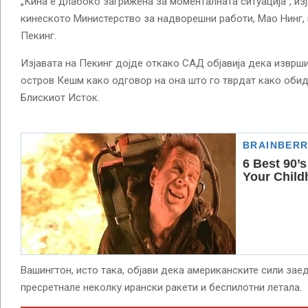
„Кина е длабоко загрижена за моменталната ситуација“, из
кинеското Министерство за надворешни работи, Мао Нинг, 
Пекинг.
Изјавата на Пекинг дојде откако САД објавија дека изврш
остров Кешм како одговор на она што го тврдат како обид
Блискиот Исток.
Вашингтон, исто така, објави дека американските сили зае
пресретнале неколку ирански ракети и беспилотни летала.