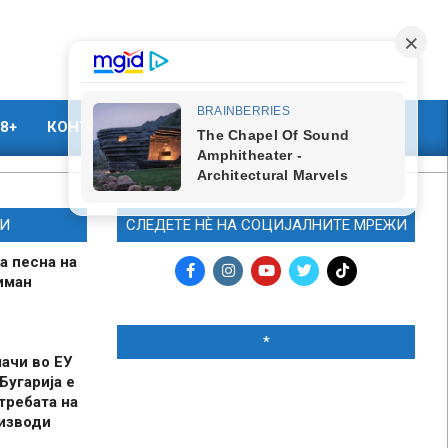
8+
КОНТАКТ
МАРКЕТИНГ
И
СЛЕДЕТЕ НЀ НА СОЦИЈАЛНИТЕ МРЕЖИ
а песна на
иман
*
шачи во ЕУ
Бугарија е
требата на
оизводи