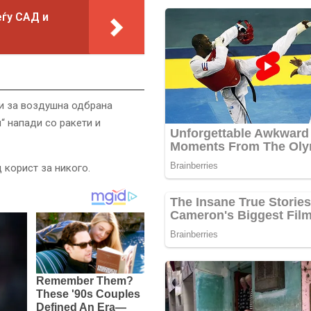
еѓу САД и
еми за воздушна одбрана
“ напади со ракети и
 корист за никого.