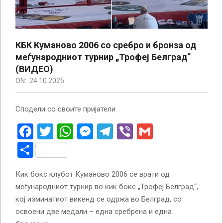
КБК Куманово 2006 со сребро и бронза од
меѓународниот турнир „Трофеј Белград“
(ВИДЕО)
ON:
24.10.2025
Сподели со своите пријатели
Facebook
Twitter
WhatsApp
Messenger
Telegram
Viber
Gmail
Share
Кик бокс клубот Куманово 2006 се врати од
меѓународниот турнир во кик бокс „Трофеј Белград“,
кој изминатиот викенд се одржа во Белград, со
освоени две медали – една сребрена и една