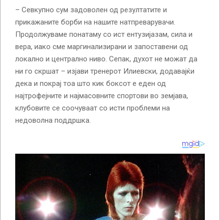
– Севкупно сум задоволен од резултатите и
прикажаните борби на нашите натпреварувачи.
Продолжуваме понатаму со ист ентузијазам, сила и
вера, иако сме маргинализирани и запоставени од
локално и централно ниво. Сепак, духот не можат да
ни го скршат – изјави тренерот Илиевски, додавајќи
дека и покрај тоа што кик боксот е еден од
најтрофејните и најмасовните спортови во земјава,
клубовите се соочуваат со исти проблеми на
недоволна поддршка.