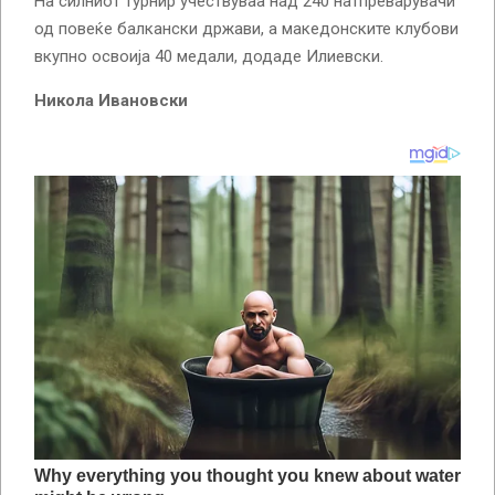
На силниот турнир учествуваа над 240 натпреварувачи
од повеќе балкански држави, а македонските клубови
вкупно освоија 40 медали, додаде Илиевски.
Никола Ивановски