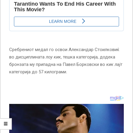
Сребрениот медал го освои Александар Стоилковиќ
во дисциплината
лоу кик
, тешка категорија, додека
бронзата му припадна на Павел Борковски во
кик лајт
категорија до 57 килограми.