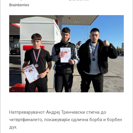
Натпреварувачот Андреј Тренчевски стигна до
четвртфиналето, покажувајќи одлична борба и борбен
дух.