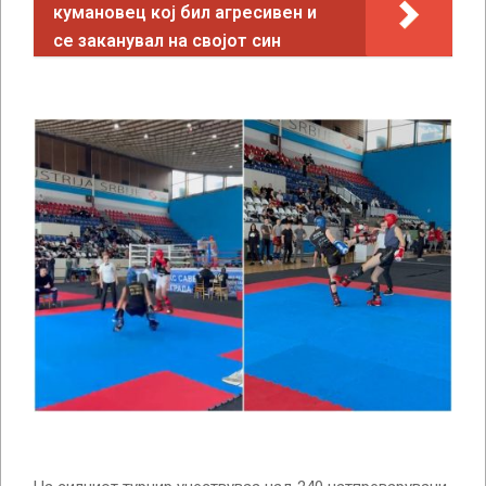
кумановец кој бил агресивен и
се заканувал на својот син