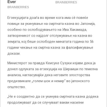
Егзекуцијата доаѓа во време кога има сè повеќе
повици за укинување на смртната казна во Јапонија,
особено по ослободувањето на Ива Хакамада,
затвореникот со најдолг отслужување на казна во
земјата, кој беше ослободен минатата година по 56
години чекање на смртна казна за фалсификување
докази.
Министерот за правда Кеисуке Сузуки изјави дека ја
донел одлуката за егзекуција на Шираиши по темелна
анализа, нагласувајќи дека неговите злосторства
предизвикале „голем шок и немир“ во јапонското
општество.
„Не е соодветно да се укинува смртната казна додека
продолжуваат да се случуваат вакви насилни