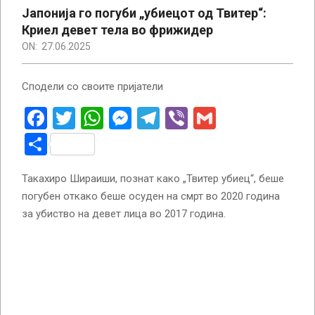
Јапонија го погуби „убиецот од Твитер“:
Криел девет тела во фрижидер
ON:
27.06.2025
Сподели со своите пријатели
Facebook
Twitter
WhatsApp
Messenger
Telegram
Viber
Gmail
Share
Такахиро Шираиши, познат како „Твитер убиец“, беше
погубен откако беше осуден на смрт во 2020 година
за убиство на девет лица во 2017 година.