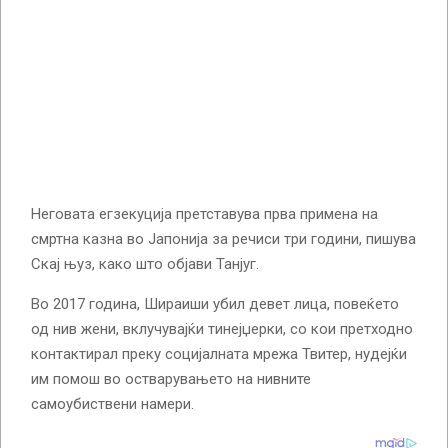
Неговата егзекуција претставува прва примена на
смртна казна во Јапонија за речиси три години, пишува
Скај њуз, како што објави Танјуг.
Во 2017 година, Шираиши убил девет лица, повеќето
од нив жени, вклучувајќи тинејџерки, со кои претходно
контактирал преку социјалната мрежа Твитер, нудејќи
им помош во остварувањето на нивните
самоубиствени намери.