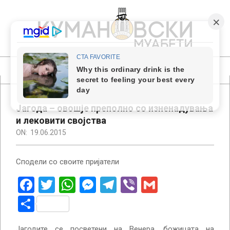
Skip
to
content
КУМАНОВСКИ
МУАБЕТИ
Primary
Navigation
Menu
Јагода – овошје преполно со изненадувања
и лековити својства
ON:
19.06.2015
Сподели со своите пријатели
Facebook
Twitter
WhatsApp
Messenger
Telegram
Viber
Gmail
Share
Јагодите се посветени на Венера, божицата на