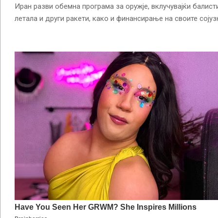
Иран разви обемна програма за оружје, вклучувајќи балист
летала и други ракети, како и финансирање на своите сојуз