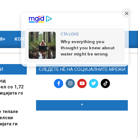
8+
КОНТАКТ
МАРКЕТИНГ
И
СЛЕДЕТЕ НЀ НА СОЦИЈАЛНИТЕ МРЕЖИ
 од
ел со 1,72
ицијата го
*
е тепале
елски
ијата ги