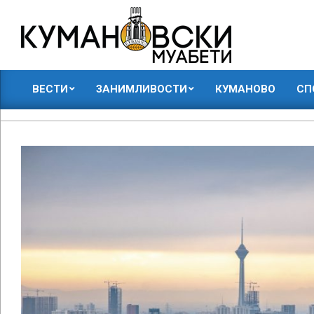
Skip
to
content
КУМАНОВСКИ
ВЕСТИ
ЗАНИМЛИВОСТИ
КУМАНОВО
СП
МУАБЕТИ
Primary
Navigation
Menu