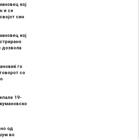
мановец кој
н и се
 својот син
мановец кој
истрирано
л дозвола
ановиќ го
говорот со
о
епале 19-
 кумановско
но од
шум во