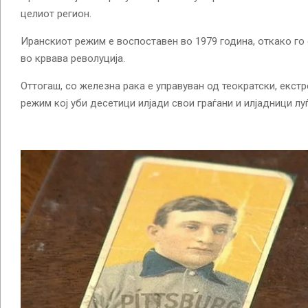
целиот регион.
Иранскиот режим е воспоставен во 1979 година, откако го
во крвава револуција.
Оттогаш, со железна рака е управуван од теократски, екст
режим кој уби десетици илјади свои граѓани и илјадници луѓ