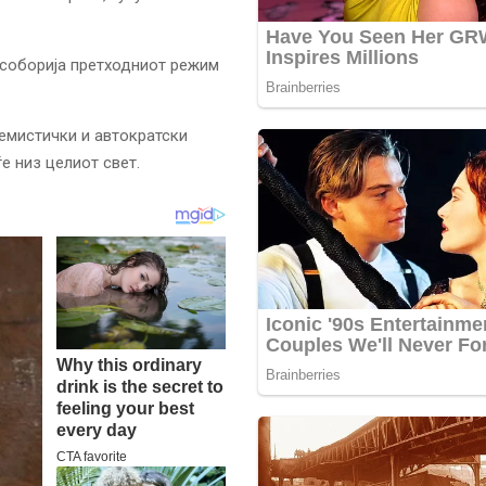
 соборија претходниот режим
ремистички и автократски
е низ целиот свет.