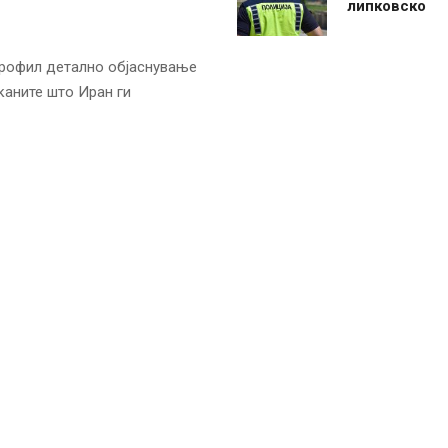
липковско
профил детално објаснување
каните што Иран ги