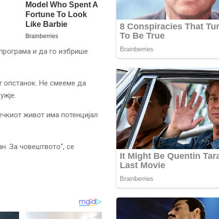
 програма и да го избрише
т опстанок. Не смееме да
ужје.
ечкиот живот има потенцијал
н. За човештвото“, се