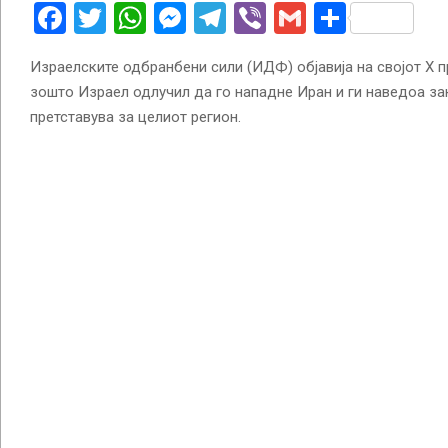
Facebook
Twitter
WhatsApp
Messenger
Telegram
Viber
Gmail
Share
Израелските одбранбени сили (ИДФ) објавија на својот X 
зошто Израел одлучил да го нападне Иран и ги наведоа за
претставува за целиот регион.