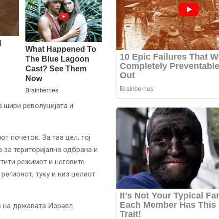
а шири револуцијата и
т почеток. За таа цел, тој
 за територијална одбрана и
штити режимот и неговите
 регионот, туку и низ целиот
е на државата Израел.