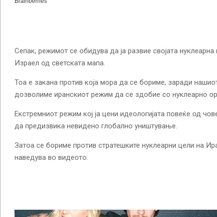
Сепак, режимот се обидува да ја развие својата нуклеарна
Израел од светската мапа.
Тоа е закана против која мора да се бориме, заради нашио
дозволиме иранскиот режим да се здобие со нуклеарно ор
Екстремниот режим кој ја цени идеологијата повеќе од чов
да предизвика невидено глобално уништување.
Затоа се бориме против стратешките нуклеарни цели на Ира
наведува во видеото.