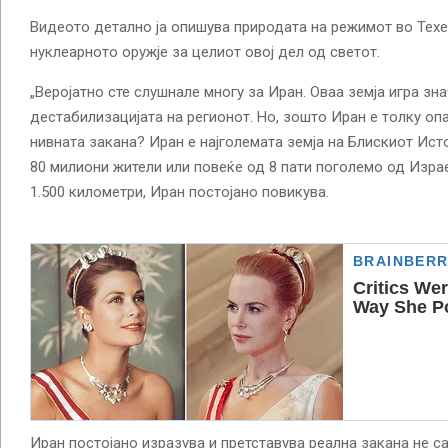
Видеото детално ја опишува природата на режимот во Техе
нуклеарното оружје за целиот овој дел од светот.
„Веројатно сте слушнале многу за Иран. Оваа земја игра зна
дестабилизацијата на регионот. Но, зошто Иран е толку оп
нивната закана? Иран е најголемата земја на Блискиот Ист
80 милиони жители или повеќе од 8 пати поголемо од Изра
1.500 километри, Иран постојано повикува.
Иран постојано изразува и претставува реална закана не са