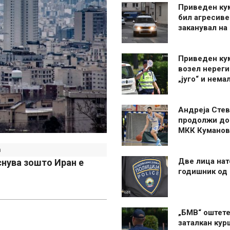
Приведен ку
бил агресиве
заканувал на
Приведен ку
возел нерег
„југо“ и нема
Андреја Стев
продолжи до
МКК Куманов
h
Две лица нат
снува зошто Иран е
годишник од
„БМВ“ оштете
заталкан кур