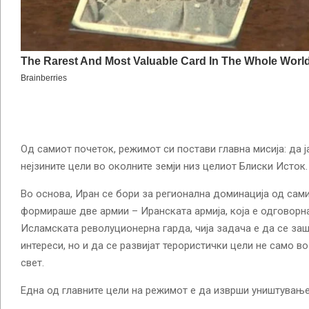
Од самиот почеток, режимот си постави главна мисија: да ј
нејзините цели во околните земји низ целиот Блиски Исток.
Во основа, Иран се бори за регионална доминација од самио
формираше две армии – Иранската армија, која е одговорна
Исламската револуционерна гарда, чија задача е да се за
интереси, но и да се развијат терористички цели не само во
свет.
Една од главните цели на режимот е да изврши уништувањ