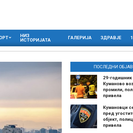
НИЗ
ОРТ
ГАЛЕРИЈА
ЗДРАВЈЕ
1
ИСТОРИЈАТА
ПОСЛЕДНИ ОБЈАВ
29-годишник
Куманово воз
промили, пол
привела
Кумановци с
пред угостит
објект, полиц
привела