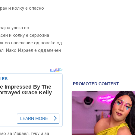
ран и колку е опасно
чајна улога во
асен и колку е сериозна
ок со население од повеќе од
ел. Иако Израел е оддалечен
мо за Израел, туку и за