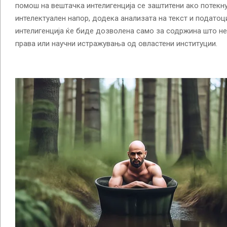
помош на вештачка интелигенција се заштитени ако потекн
интелектуален напор, додека анализата на текст и подато
интелигенција ќе биде дозволена само за содржина што не
права или научни истражувања од овластени институции.