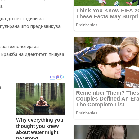
а.
на до пет години за
ипулирана што предизвикува
ваа технологија за
 кражба на идентитет, пишува