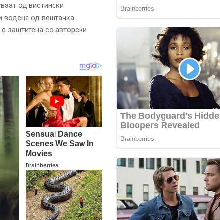
уваат од вистински
ци водена од вештачка
 е заштитена со авторски