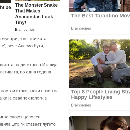
сочувајќи ја вештачката
те“, рече Алесио Бути,
цијата за дигитална Италија
лативата, по една година
постои италијански начин за
јќи ја оваа технологија
игне својот целосен
авила што ги ставаат луѓето,