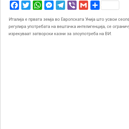
Facebook
Twitter
WhatsApp
Messenger
Telegram
Viber
Gmail
Share
Италија е првата земја во Европската Унија што усвои сеоп
регулира употребата на вештачка интелигенција, се огранич
изрекуваат затворски казни за злоупотреба на ВИ.