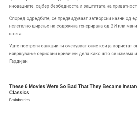
иновациите, сајбер безбедноста и заштитата на приватност
Според одредбите, се предвидуваат затворски казни од ед
нелегално ширење на содржина генерирана од ВИ или ман
штета.
Уште построги санкции ги очекуваат оние кои ја користат о
извршување сериозни кривични дела како што се измама и
Гардијан.