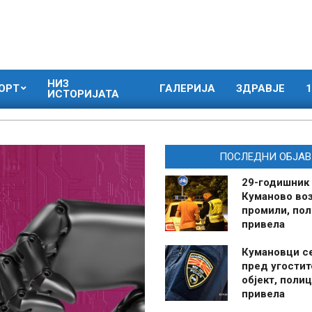
НИЗ
ОРТ
ГАЛЕРИЈА
ЗДРАВЈЕ
1
ИСТОРИЈАТА
ПОСЛЕДНИ ОБЈАВ
29-годишник
Куманово воз
промили, пол
привела
Кумановци с
пред угостит
објект, полиц
привела