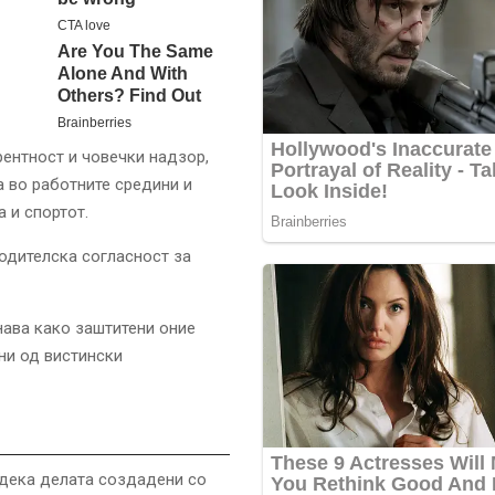
рентност и човечки надзор,
а во работните средини и
 и спортот.
родителска согласност за
знава како заштитени оние
ни од вистински
 дека делата создадени со