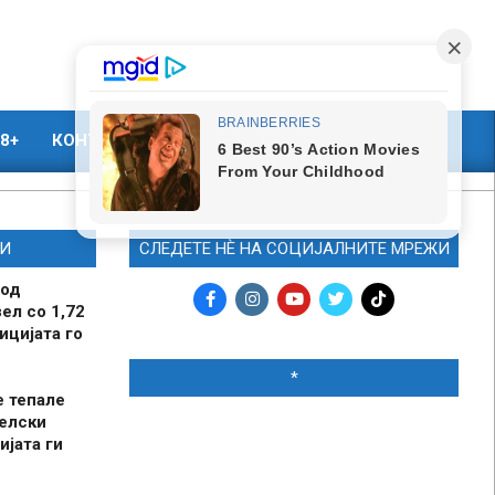
8+
КОНТАКТ
МАРКЕТИНГ
И
СЛЕДЕТЕ НЀ НА СОЦИЈАЛНИТЕ МРЕЖИ
 од
ел со 1,72
ицијата го
*
е тепале
елски
ијата ги