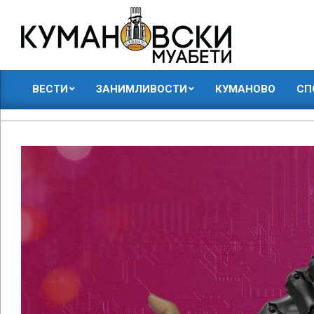
Skip
to
content
КУМАНОВСКИ
ВЕСТИ
ЗАНИМЛИВОСТИ
КУМАНОВО
СП
МУАБЕТИ
Primary
Navigation
Menu