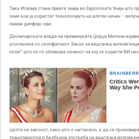
Така Италија стана првата земја во Европската Унија што 
оние кои ја користат технологијата на штетен начин – вклу
лажни дипфејк-ови.
Десничарската влада на премиерката Џорџа Мелони изјави 
усогласена со сеопфатниот Закон за вештачка интелигенциј
потег“ што ќе го обликува начинот на кој се користи ВИ низ
Целта на законот, како што е нагласено, е да се промовир
транспарентна и безбедна употреба на вештачка интелигенц