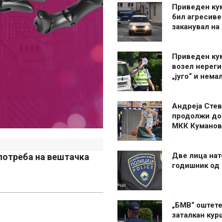
Приведен ку
бил агресиве
заканувал на
Приведен ку
возел нерег
„југо“ и нема
Андреја Стев
продолжи до
МКК Куманов
Две лица нат
употреба на вештачка
годишник од
„БМВ“ оштете
заталкан кур