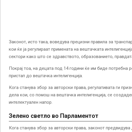
Законот, исто така, воведува прецизни правила за транспа
кои ќе ја регулираат примената на вештачката интелигенциј
сектори како што се здравството, образованието, правдата
Покрај тоа, на децата под 14 години ќе им биде потребна 
пристап до вештачка интелигенција.
Кога станува збор за авторски права, регулативата ги при
дела кои, со помош на вештачка интелигенција, се создаде
интелектуален напор.
Зелено светло во Парламентот
Кога станува збор за авторски права, законот предвидува