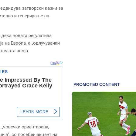
предвидува затворски казни за
чително и генерирање на
дека новата регулатива,
а на Европа, е „одлучувачки
 целата земја.
а „човечки ориентирана,
ија“, со посебен акцент на