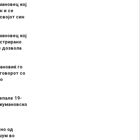
мановец кој
н и се
 својот син
мановец кој
истрирано
л дозвола
ановиќ го
говорот со
о
епале 19-
 кумановско
но од
шум во