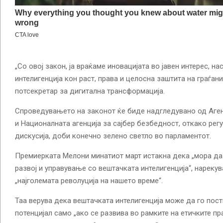
„Со овој закон, ја враќаме иновацијата во јавен интерес, на
интелигенција кон раст, права и целосна заштита на граѓани
потсекретар за дигитална трансформација.
Спроведувањето на законот ќе биде надгледувано од Аген
и Националната агенција за сајбер безбедност, откако регу
дискусија, доби конечно зелено светло во парламентот.
Премиерката Мелони минатиот март истакна дека „мора да 
развој и управување со вештачката интелигенција“, нарекува
„најголемата револуција на нашето време“.
Таа верува дека вештачката интелигенција може да го пост
потенцијал само „ако се развива во рамките на етичките пр