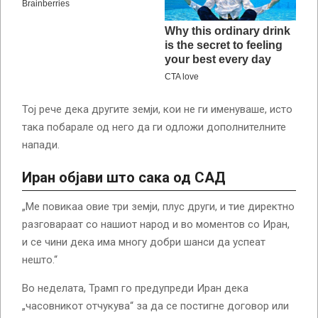
Тој рече дека другите земји, кои не ги именуваше, исто
така побарале од него да ги одложи дополнителните
напади.
Иран објави што сака од САД
„Ме повикаа овие три земји, плус други, и тие директно
разговараат со нашиот народ и во моментов со Иран,
и се чини дека има многу добри шанси да успеат
нешто.“
Во неделата, Трамп го предупреди Иран дека
„часовникот отчукува“ за да се постигне договор или