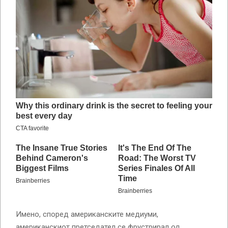
Имено, според американските медиуми,
американскиот претседател се фрустрирал од