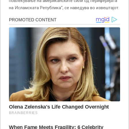
повлекување на американските сили од периферијата
на Исламската Република“, се наведува во извештајот.