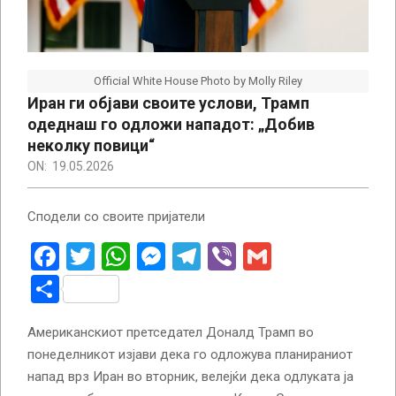
Official White House Photo by Molly Riley
Иран ги објави своите услови, Трамп
одеднаш го одложи нападот: „Добив
неколку повици“
ON:
19.05.2026
Сподели со своите пријатели
Facebook
Twitter
WhatsApp
Messenger
Telegram
Viber
Gmail
Share
Американскиот претседател Доналд Трамп во
понеделникот изјави дека го одложува планираниот
напад врз Иран во вторник, велејќи дека одлуката ја