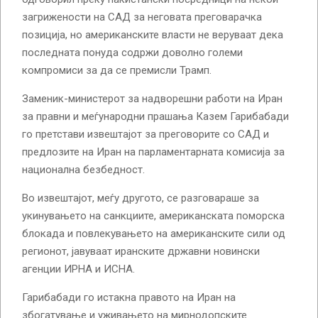
загрижености на САД за неговата преговарачка
позиција, но американските власти не веруваат дека
последната понуда содржи доволно големи
компромиси за да се премисли Трамп.
Заменик-министерот за надворешни работи на Иран
за правни и меѓународни прашања Казем Гарибабади
го претстави извештајот за преговорите со САД и
предлозите на Иран на парламентарната комисија за
национална безбедност.
Во извештајот, меѓу другото, се разговараше за
укинувањето на санкциите, американската поморска
блокада и повлекувањето на американските сили од
регионот, јавуваат иранските државни новински
агенции ИРНА и ИСНА.
Гарибабади го истакна правото на Иран на
збогатување и уживањето на мирнодопските