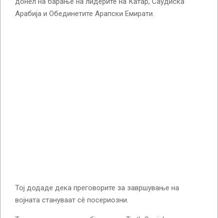
донел на барање на лидерите на Катар, Саудиска
Арабија и Обединетите Арапски Емирати.
Тој додаде дека преговорите за завршување на
војната стануваат сè посериозни.