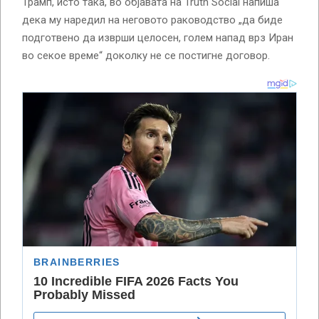
Трамп, исто така, во објавата на Truth Social напиша
дека му наредил на неговото раководство „да биде
подготвено да изврши целосен, голем напад врз Иран
во секое време“ доколку не се постигне договор.