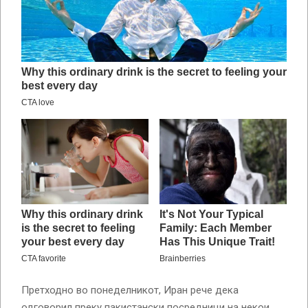
Претходно во понеделникот, Иран рече дека
одговорил преку пакистански посредници на некои