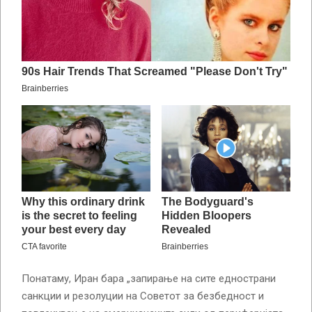
Понатаму, Иран бара „запирање на сите еднострани
санкции и резолуции на Советот за безбедност и