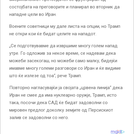
состојбата на преговорите и планирал во вторник да
нападне цели во Иран.
Воените советници му дале листа на опции, но Трамп
не откри кои ќе бидат целите на нападот.
„Се подготвувавме да извршиме многу голем напад
утре. Го одложив за некое време, се надевам дека
можеби засекогаш, но можеби само малку, бидејќи
имавме многу големи разговори со Иран и ќе видиме
што ќе излезе од тоа“, рече Трамп.
Повторно нагласувајќи ја својата „црвена линија“ дека
Иран не смее да има нуклеарно оружје, Трамп, исто
така, посочи дека САД ќе бидат задоволни со
мировен предлог доколку земјите од Персискиот
залив се задоволни со него.