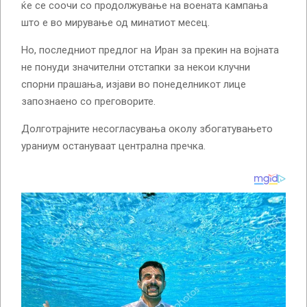
ќе се соочи со продолжување на воената кампања
што е во мирување од минатиот месец.
Но, последниот предлог на Иран за прекин на војната
не понуди значителни отстапки за некои клучни
спорни прашања, изјави во понеделникот лице
запознаено со преговорите.
Долготрајните несогласувања околу збогатувањето
ураниум остануваат централна пречка.