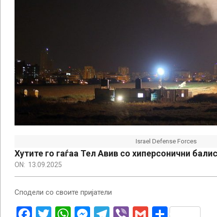
Israel Defense Forces
Хутите го гаѓаа Тел Авив со хиперсонични бали
ON:
13.09.2025
Сподели со своите пријатели
Facebook
Twitter
WhatsApp
Messenger
Telegram
Viber
Gmail
Share