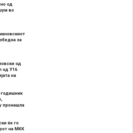
но од
шум во
мановскиот
збедна за
ловски од
л од У16
јата на
-годишник
,
у пронашла
ски ќе го
рот на МКК