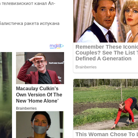
а телевизискиот канал Ал-
балистичка ракета испукана