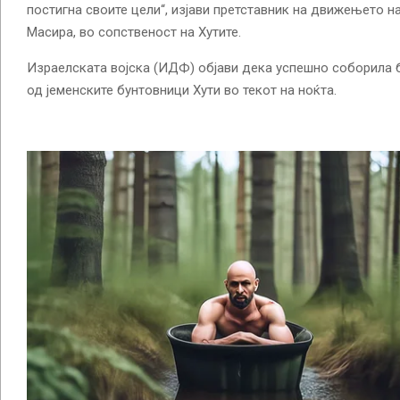
постигна своите цели“, изјави претставник на движењето н
Масира, во сопственост на Хутите.
Израелската војска (ИДФ) објави дека успешно соборила 
од јеменските бунтовници Хути во текот на ноќта.