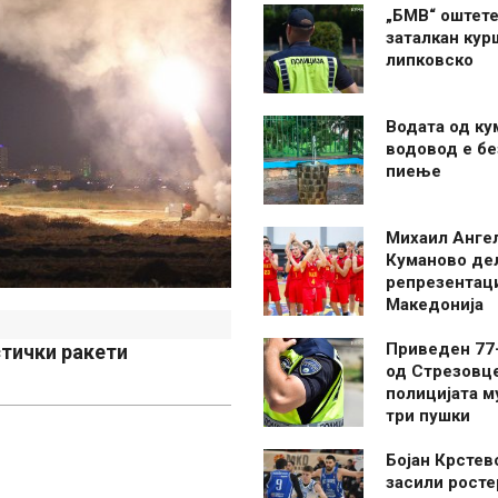
„БМВ“ оштете
заталкан кур
липковско
Водата од ку
водовод е бе
пиење
Михаил Анге
Куманово де
репрезентаци
Македонија
Приведен 77
стички ракети
од Стрезовце
полицијата м
три пушки
Бојан Крстев
засили росте