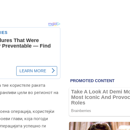
ка тие користеле ракета
 ранливи цели во регионот на
оена операција, користејќи
оеви глави, која погоди
Операцијата успешно ги