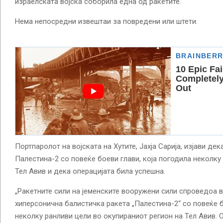
израелската војска соборила една од ракетите.
Нема непосредни извештаи за повредени или штети.
Портпаролот на војската на Хутите, Јахја Сарија, изјави де
Палестина-2 со повеќе боеви глави, која погодила неколку
Тел Авив и дека операцијата била успешна.
„Ракетните сили на јеменските вооружени сили спроведоа в
хиперсонична балистичка ракета „Палестина-2“ со повеќе б
неколку ранливи цели во окупираниот регион на Тел Авив. 