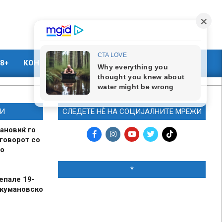
8+
КОНТАКТ
МАРКЕТИНГ
И
СЛЕДЕТЕ НЀ НА СОЦИЈАЛНИТЕ МРЕЖИ
ановиќ го
говорот со
о
*
епале 19-
 кумановско