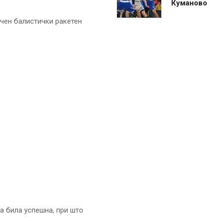
Куманово
чен балистички ракетен
та била успешна, при што