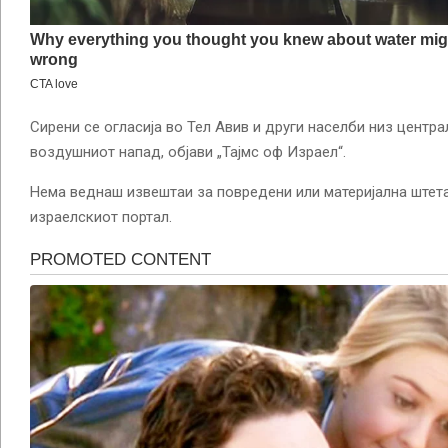
Сирени се огласија во Тел Авив и други населби низ центр
воздушниот напад, објави „Тајмс оф Израел“.
Нема веднаш извештаи за повредени или материјална штета
израелскиот портал.