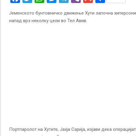
Јеменското бунтовничко движење Хути започна хиперсони
напад врз неколку цели во Тел Авив.
Портпаролот на Хутите, Јахја Сарија, изјави дека операција