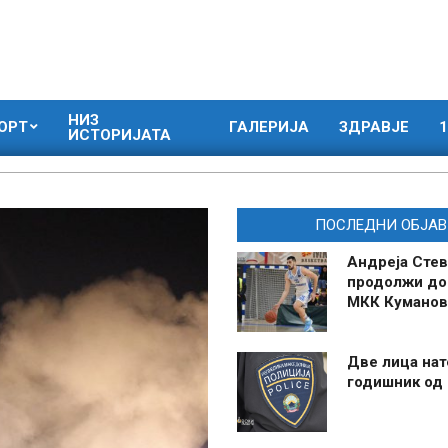
НИЗ
ОРТ
ГАЛЕРИЈА
ЗДРАВЈЕ
1
ИСТОРИЈАТА
ПОСЛЕДНИ ОБЈАВ
Андреја Стев
продолжи до
МКК Куманов
Две лица нат
годишник од