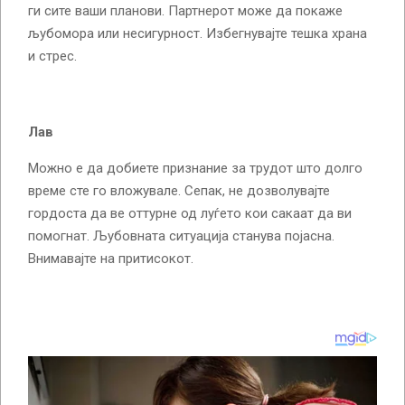
ги сите ваши планови. Партнерот може да покаже
љубомора или несигурност. Избегнувајте тешка храна
и стрес.
Лав
Можно е да добиете признание за трудот што долго
време сте го вложувале. Сепак, не дозволувајте
гордоста да ве оттурне од луѓето кои сакаат да ви
помогнат. Љубовната ситуација станува појасна.
Внимавајте на притисокот.