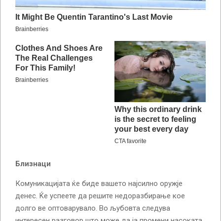
Близнаци
Комуникацијата ќе биде вашето најсилно оружје
денес. Ќе успеете да решите недоразбирање кое
долго ве оптоварувало. Во љубовта следува
интересен разговор што може да ја промени насоката