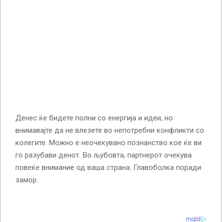
Денес ќе бидете полни со енергија и идеи, но
внимавајте да не влезете во непотребни конфликти со
колегите. Можно е неочекувано познанство кое ќе ви
го разубави денот. Во љубовта, партнерот очекува
повеќе внимание од ваша страна. Главоболка поради
замор.