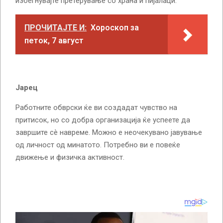
избегнувајте претерување со храна и пијалаци.
ПРОЧИТАЈТЕ И:
Хороскоп за
петок, 7 август
Јарец
Работните обврски ќе ви создадат чувство на
притисок, но со добра организација ќе успеете да
завршите сè навреме. Можно е неочекувано јавување
од личност од минатото. Потребно ви е повеќе
движење и физичка активност.