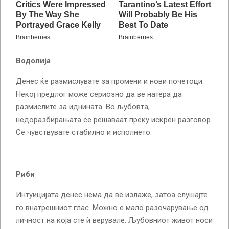
Водолија
Денес ќе размислувате за промени и нови почетоци.
Некој предлог може сериозно да ве натера да
размислите за иднината. Во љубовта,
недоразбирањата се решаваат преку искрен разговор.
Се чувствувате стабилно и исполнето.
Риби
Интуицијата денес нема да ве излаже, затоа слушајте
го внатрешниот глас. Можно е мало разочарување од
личност на која сте ѝ верувале. Љубовниот живот носи