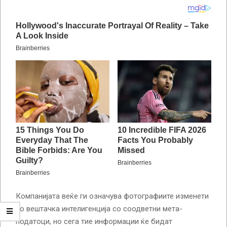
Компанијата веќе ги означува фотографиите изменети
со вештачка интелигенција со соодветни мета-
податоци, но сега тие информации ќе бидат