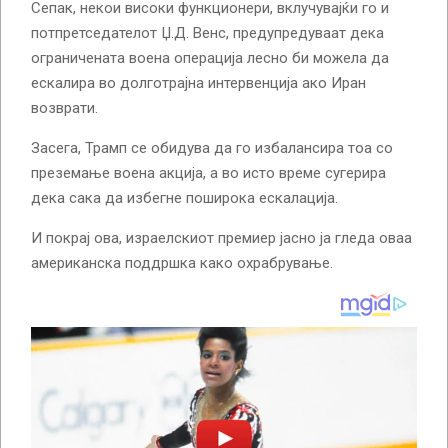
Сепак, некои високи функционери, вклучувајќи го и
потпретседателот Џ.Д. Венс, предупредуваат дека
ограничената воена операција лесно би можела да
ескалира во долготрајна интервенција ако Иран
возврати.
Засега, Трамп се обидува да го избалансира тоа со
преземање воена акција, а во исто време сугерира
дека сака да избегне поширока ескалација.
И покрај ова, израелскиот премиер јасно ја гледа оваа
американска поддршка како охрабрување.