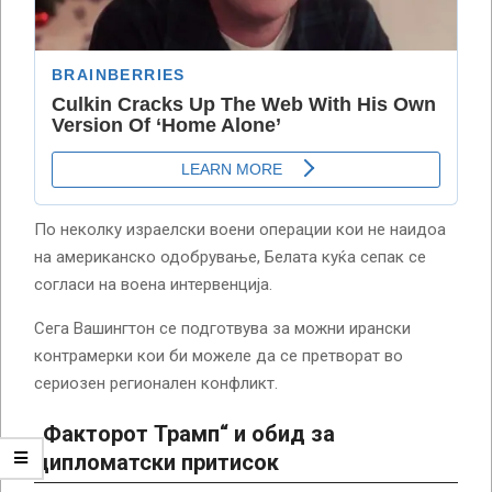
По неколку израелски воени операции кои не наидоа
на американско одобрување, Белата куќа сепак се
согласи на воена интервенција.
Сега Вашингтон се подготвува за можни ирански
контрамерки кои би можеле да се претворат во
сериозен регионален конфликт.
„Факторот Трамп“ и обид за
дипломатски притисок