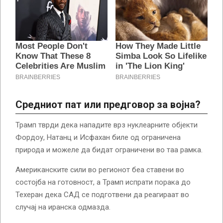
Средниот пат или предговор за војна?
Трамп тврди дека нападите врз нуклеарните објекти
Фордоу, Натанц и Исфахан биле од ограничена
природа и можеле да бидат ограничени во таа рамка.
Американските сили во регионот беа ставени во
состојба на готовност, а Трамп испрати порака до
Техеран дека САД се подготвени да реагираат во
случај на иранска одмазда.