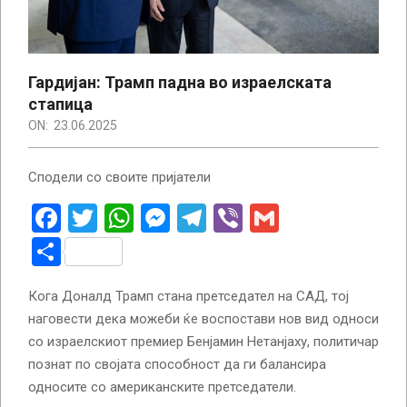
Гардијан: Трамп падна во израелската
стапица
ON:
23.06.2025
Сподели со своите пријатели
Facebook
Twitter
WhatsApp
Messenger
Telegram
Viber
Gmail
Share
Кога Доналд Трамп стана претседател на САД, тој
наговести дека можеби ќе воспостави нов вид односи
со израелскиот премиер Бенјамин Нетанјаху, политичар
познат по својата способност да ги балансира
односите со американските претседатели.