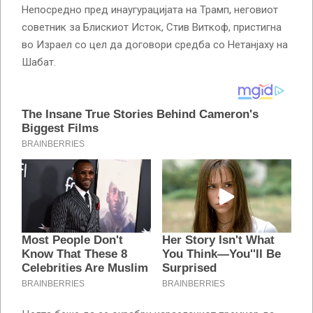
Непосредно пред инаугурацијата на Трамп, неговиот
советник за Блискиот Исток, Стив Виткоф, пристигна
во Израел со цел да договори средба со Нетанјаху на
Шабат.