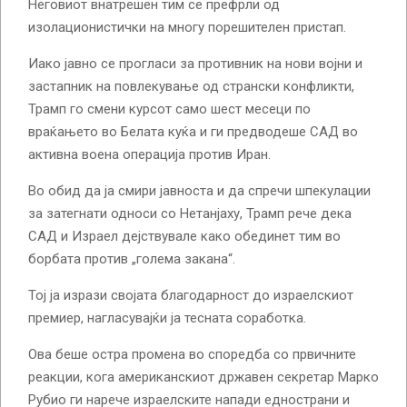
Неговиот внатрешен тим се префрли од
изолационистички на многу порешителен пристап.
Иако јавно се прогласи за противник на нови војни и
застапник на повлекување од странски конфликти,
Трамп го смени курсот само шест месеци по
враќањето во Белата куќа и ги предводеше САД во
активна воена операција против Иран.
Во обид да ја смири јавноста и да спречи шпекулации
за затегнати односи со Нетанјаху, Трамп рече дека
САД и Израел дејствувале како обединет тим во
борбата против „голема закана“.
Тој ја изрази својата благодарност до израелскиот
премиер, нагласувајќи ја тесната соработка.
Ова беше остра промена во споредба со првичните
реакции, кога американскиот државен секретар Марко
Рубио ги нарече израелските напади еднострани и