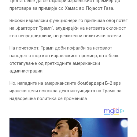
Целта беше да се охрабри израелскиот премиер да
преговара за примирје со Хамас во Појасот Газа.
Високи израелски функционери го припишаа овој потег
на „факторот Трамп“, алудирајќи на неговата склоност
кон непредвидливи, но решителни политички потези.
На почетокот, Трамп доби пофалби за неговиот
наводен отпор кон израелскиот премиер, што беше
отстапување од претходните американски
администрации.
Но, нападите на американските бомбардери Б-2 врз
ирански цели покажаа дека интуицијата на Трамп за
надворешна политика се променила.