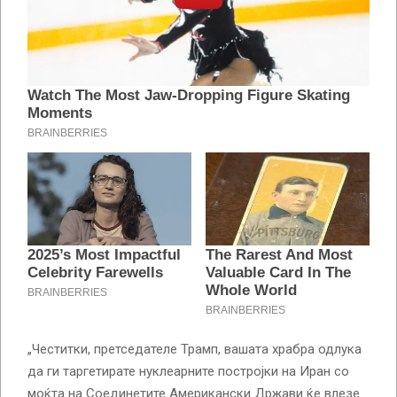
„Честитки, претседателе Трамп, вашата храбра одлука
да ги таргетирате нуклеарните постројки на Иран со
моќта на Соединетите Американски Држави ќе влезе