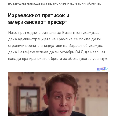
воздушни напади врз иранските нуклеарни објекти.
Израелскиот притисок и
американскиот пресврт
Иако претходните сигнали од Вашингтон укажуваа
дека администрацијата на Трамп ќе се обиде да ги
ограничи воените иницијативи на Израел, сè укажува
дека Нетанјаху успеал да ги охрабри САД да извршат
напади врз иранските објекти за збогатување ураниум.