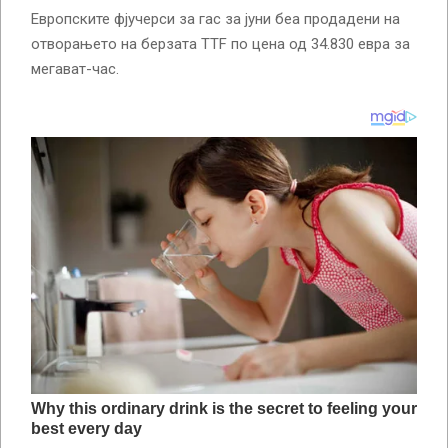
Европските фјучерси за гас за јуни беа продадени на
отворањето на берзата TTF по цена од 34.830 евра за
мегават-час.