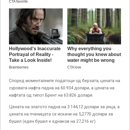
Според моменталните податоци од берзата, цената на
суровата нафта падна на 60.934 долари, а цената на
нафтата од типот Брент на 63.826 долари.
Цената на златото падна на 3.144,12 долари за унца, а
цената на пченицата се искачи на 5,2770 долари за
бушел (еден бушел е еднаков на 27,216 кг).