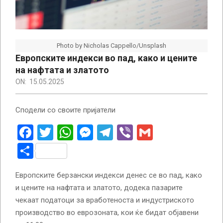
Photo by Nicholas Cappello/Unsplash
Европските индекси во пад, како и цените
на нафтата и златото
ON:
15.05.2025
Сподели со своите пријатели
Facebook
Twitter
WhatsApp
Messenger
Telegram
Viber
Gmail
Share
Европските берзански индекси денес се во пад, како
и цените на нафтата и златото, додека пазарите
чекаат податоци за вработеноста и индустриското
производство во еврозоната, кои ќе бидат објавени