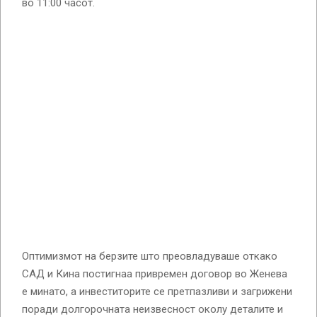
во 11:00 часот.
Оптимизмот на берзите што преовладуваше откако
САД и Кина постигнаа привремен договор во Женева
е минато, а инвеститорите се претпазливи и загрижени
поради долгорочната неизвесност околу деталите и