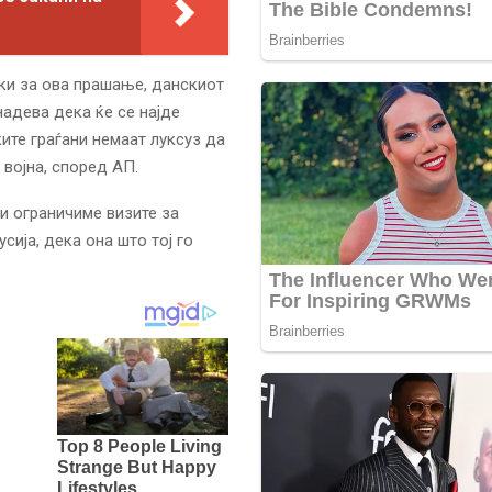
нки за ова прашање, данскиот
адева дека ќе се најде
ите граѓани немаат луксуз да
 војна, според АП.
и ограничиме визите за
сија, дека она што тој го