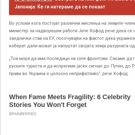
Јапонија: Ќе ги натераме да се покаат
Во услови кога постојат различни мислења на земјите-чле
министер за надворешни работи Јепе Кофод рече дека се н
заеднички став на ЕУ, посочувајќи на фактот дека украинск
изберат дали можат ја напуштат својата земја разурната од
„Тоа мора да има последици на сите фронтови. Сакаме да г
руските туристи и да испратиме јасен сигнал до Путин, до Ру
прави во Украина е целосно неприфатливо“, рече Кофод.