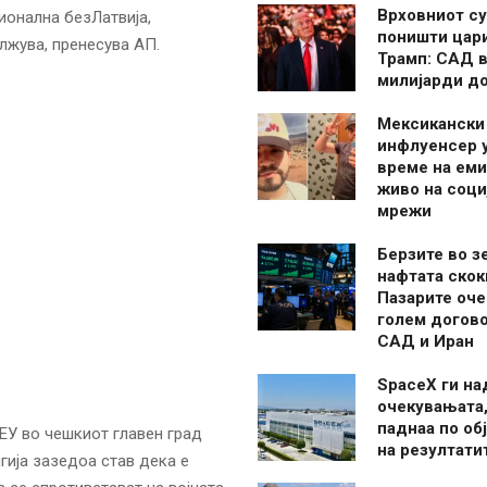
Врховниот су
ионална безЛатвија,
поништи цар
лжува, пренесува АП.
Трамп: САД в
милијарди д
Мексикански
инфлуенсер 
време на ем
живо на соци
мрежи
Берзите во з
нафтата скок
Пазарите оче
голем догово
САД и Иран
SpaceX ги н
очекувањата,
паднаа по об
ЕУ во чешкиот главен град
на резултати
лгија зазедоа став дека е