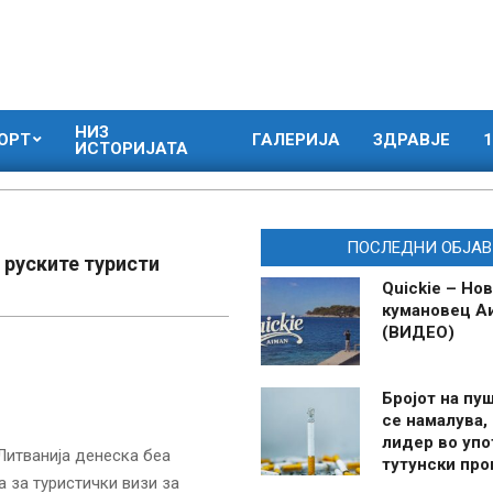
НИЗ
ОРТ
ГАЛЕРИЈА
ЗДРАВЈЕ
1
ИСТОРИЈАТА
ПОСЛЕДНИ ОБЈАВ
 руските туристи
Quickie – Нов
кумановец А
(ВИДЕО)
Бројот на пу
се намалува, 
лидер во упо
 Литванија денеска беа
тутунски пр
 за туристички визи за