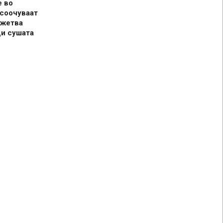
е во
 соочуваат
 жетва
ди сушата