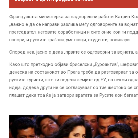
Француската министерка за надворешни работи Катрин Кол
„важно е да се направи разлика меѓу одговорните за војнат
претседател, неговите соработници и сите оние кои ги под
напори, и руските граѓани, уметници, студенти, новинари.
Според неа, јасно е дека „првите се одговорни за војната, а
Како што претходно објави бриселски „Еуроактив“, шефови
денеска на состанокот во Прага треба да разговараат за 
руските туристи, што ги подели земјите од ЕУ, па некои одн
идеја, додека други не се согласуваат со тие жестоко се с
плашат дека тоа ќе ја затвори вратата за Русите кои бегаат