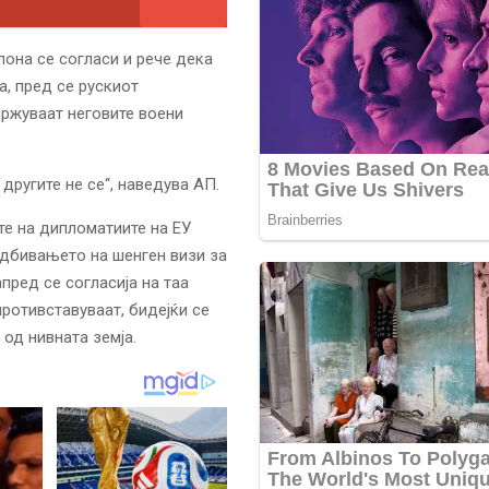
она се согласи и рече дека
а, пред се рускиот
држуваат неговите воени
 другите не се“, наведува АП.
те на дипломатиите на ЕУ
одбивањето на шенген визи за
апред се согласија на таа
противставуваат, бидејќи се
 од нивната земја.