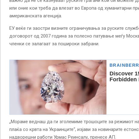
важно да не се казнуваат руските граѓани кои би можеле д
или оние кои треба да влезат во Европа од хуманитарни пр
американската агенција.
ЕУ веќе ги заостри визните ограничувања за руските служб
договорот од 2007 година за полесно патување меѓу Москв
членки се залагаат за пошироки забрани.
„Мораме веднаш да ги зголемиме трошоците за режимот на 
плаќа со крвта на Украинците“, изјави за новинарите естон
надворешни работи Урмас Реинсалу, пренесе АП.