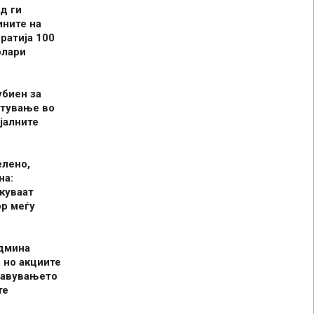
д ги
ините на
ратија 100
олари
убиен за
итување во
јалните
елено,
на:
куваат
р меѓу
админа
 но акциите
јавувањето
те