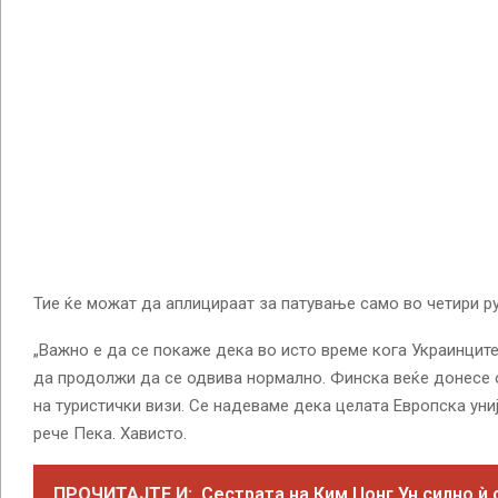
Тие ќе можат да аплицираат за патување само во четири р
„Важно е да се покаже дека во исто време кога Украинците
да продолжи да се одвива нормално. Финска веќе донесе о
на туристички визи. Се надеваме дека целата Европска униј
рече Пека. Хависто.
ПРОЧИТАЈТЕ И:
Сестрата на Ким Џонг Ун силно ѝ 