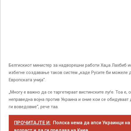
Белгискиот министер за надворешни работи Хаџа Лахбиб и
избегне создавање таков систем „каде Русите би можеле да
Европската унија“.
„Многу е важно да се таргетираат вистинските луѓе. Тоа е,
неправедна војна против Украина и оние кои се обидуваат 
ги воведовме“, рече таа.
ПРОЧИТАЈТЕ И:
Полска нема да апси Украинци на
возраст и да ги предава на Киев