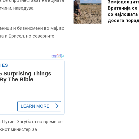
а се спротивстават на војната
Земјоделцит
ичини, наведува
Британија се
со најлошата
досега пора
еници и бизнисмени во мај, во
а и Брисел, но северните
Путин. Загубата на време се
скиот министер за