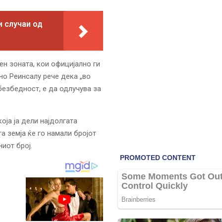
и случаи од
ен зоната, кои официјално ги
но Реинсалу рече дека „во
безбедност, е да одлучува за
оја ја дели најдолгата
а земја ќе го намали бројот
иот број.