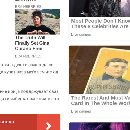
стакна дека е важно да се
 купат виза меѓу земјите од
 оние кои ја поддржуваат оваа
да ги избегнат санкциите што
 воена