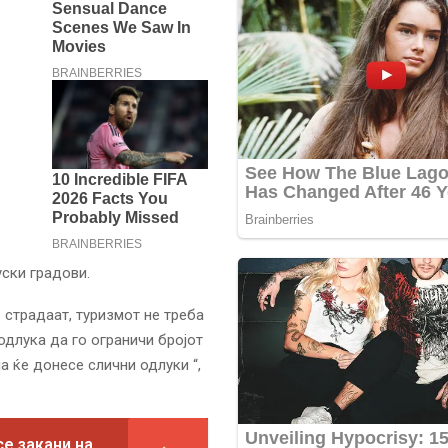
уски градови.
 страдаат, туризмот не треба
длука да го ограничи бројот
а ќе донесе слични одлуки “,
се закани на