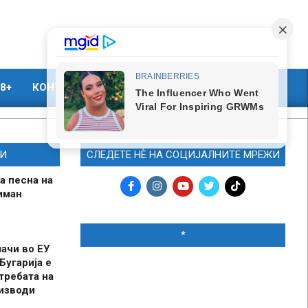
8+
КОНТАКТ
МАРКЕТИНГ
И
СЛЕДЕТЕ НЀ НА СОЦИЈАЛНИТЕ МРЕЖИ
а песна на
иман
*
шачи во ЕУ
Бугарија е
требата на
оизводи