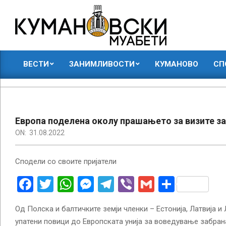
Skip
to
content
КУМАНОВСКИ
ВЕСТИ
ЗАНИМЛИВОСТИ
КУМАНОВО
СП
МУАБЕТИ
Primary
Navigation
Menu
Европа поделена околу прашањето за визите за
ON:
31.08.2022
Сподели со своите пријатели
Facebook
Twitter
WhatsApp
Messenger
Telegram
Viber
Gmail
Share
Од Полска и балтичките земји членки – Естонија, Латвија и
упатени повици до Европската унија за воведување забрана