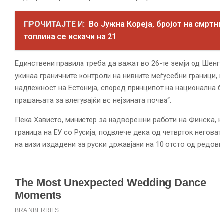
ПРОЧИТАЈТЕ И:
Во Јужна Кореја, бројот на смртн
топлина се искачи на 21
Единствени правила треба да важат во 26-те земји од Шенг
укинаа граничните контроли на нивните меѓусебни граници, 
надлежност на Естонија, според принципот на национална 
прашањата за влегувајќи во нејзината почва“.
Пека Хависто, министер за надворешни работи на Финска, к
граница на ЕУ со Русија, подвлече дека од четврток неговат
на визи издадени за руски државјани на 10 отсто од редовн