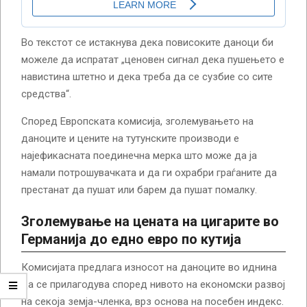
Во текстот се истакнува дека повисоките даноци би
можеле да испратат „ценовен сигнал дека пушењето е
навистина штетно и дека треба да се сузбие со сите
средства“.
Според Европската комисија, зголемувањето на
даноците и цените на тутунските производи е
најефикасната поединечна мерка што може да ја
намали потрошувачката и да ги охрабри граѓаните да
престанат да пушат или барем да пушат помалку.
Зголемување на цената на цигарите во
Германија до едно евро по кутија
Комисијата предлага износот на даноците во иднина
да се прилагодува според нивото на економски развој
на секоја земја-членка, врз основа на посебен индекс.