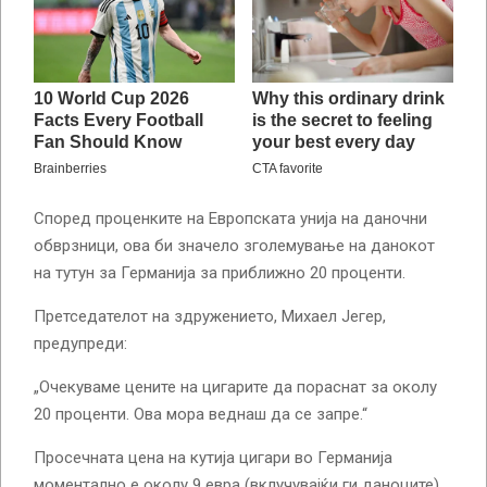
Според проценките на Европската унија на даночни
обврзници, ова би значело зголемување на данокот
на тутун за Германија за приближно 20 проценти.
Претседателот на здружението, Михаел Јегер,
предупреди:
„Очекуваме цените на цигарите да пораснат за околу
20 проценти. Ова мора веднаш да се запре.“
Просечната цена на кутија цигари во Германија
моментално е околу 9 евра (вклучувајќи ги даноците).