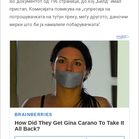
Во документот од 196 страници, до кој „Билд“ имал
пристап, Комисијата повикува на „супресија на
потрошувачката на тутун преку, меѓу другото, даночни
мерки што би ја намалиле побарувачката“.