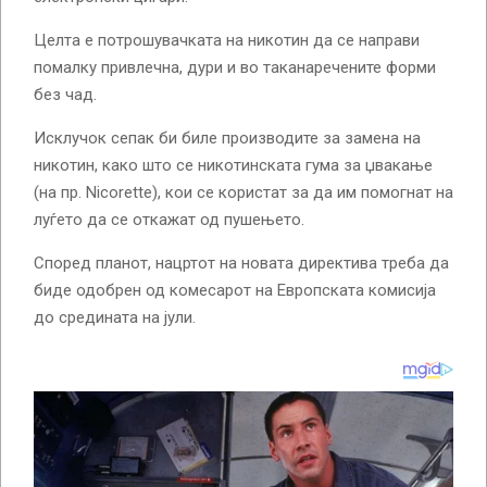
Целта е потрошувачката на никотин да се направи
помалку привлечна, дури и во таканаречените форми
без чад.
Исклучок сепак би биле производите за замена на
никотин, како што се никотинската гума за џвакање
(на пр. Nicorette), кои се користат за да им помогнат на
луѓето да се откажат од пушењето.
Според планот, нацртот на новата директива треба да
биде одобрен од комесарот на Европската комисија
до средината на јули.