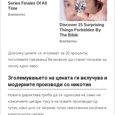
Доколку цените се зголемат за 20 проценти,
поголемите пакувања би можеле да станат поскапи за
околу едно евро.
Зголемувањето на цената ги вклучува и
модерните производи со никотин
Новата директива треба да се однесува не само на
класичните цигари, туку и на новите производи од
тутун, како што се загреан тутун, никотински кесички и
електронски цигари.