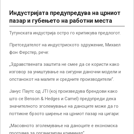
Индустријата предупредува на црниот
пазар и губењето на работни места
Тутунската индустрија остро го критикува предлогот.
Претседателот на индустриското здружение, Михаел
фон Ферстер, рече:
„Здравствената заштита не смее да се користи како
изговор за уништување на сигурни даночни модели и
опстанокот на малите и средните производители“.
Јанус Паутс од JTI (кој произведува брендови како
што се Benson & Hedges и Camel) предупреди дека
значителното зголемување на даноците може да го
поттикне брзото ширење на црниот пазар на цигари:
„Масовното зголемување на даноците е економска
програма за организиран криминал“.