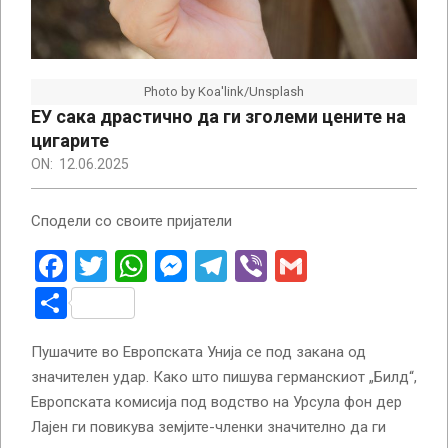
Photo by Koa'link/Unsplash
ЕУ сака драстично да ги зголеми цените на
цигарите
ON:
12.06.2025
Сподели со своите пријатели
Facebook
Twitter
WhatsApp
Messenger
Telegram
Viber
Gmail
Share
Пушачите во Европската Унија се под закана од
значителен удар. Како што пишува германскиот „Билд“,
Европската комисија под водство на Урсула фон дер
Лајен ги повикува земјите-членки значително да ги