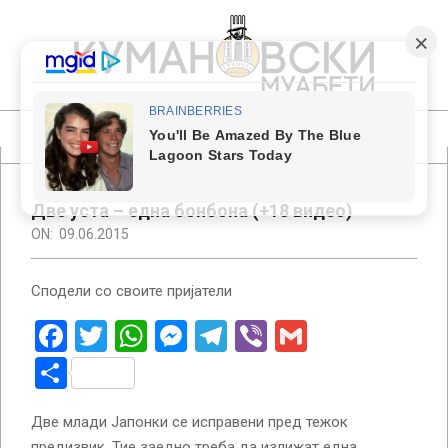
Skip
to
content
КУМАНОВСКИ
МУАБЕТИ
Primary
Navigation
Menu
Две уста – една бонбона (+18 видео)
ON:
09.06.2015
Сподели со своите пријатели
Facebook
Twitter
WhatsApp
Messenger
Telegram
Viber
Gmail
Share
Две млади Јапонки се исправени пред тежок
предизвик. Тие заедно треба да излижат една