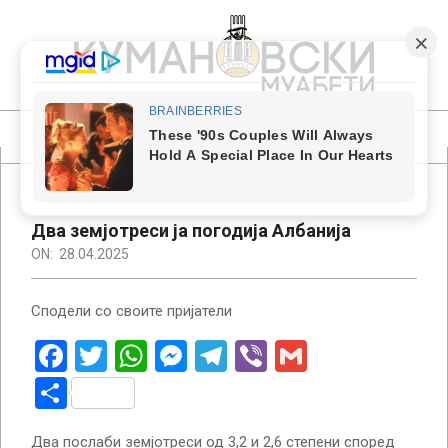
Skip
to
content
КУМАНОВСКИ
МУАБЕТИ
Primary
Navigation
Menu
Два земјотреси ја погодија Албанија
ON:
28.04.2025
Сподели со своите пријатели
Facebook
Twitter
WhatsApp
Messenger
Telegram
Viber
Gmail
Share
Два послаби земјотреси од 3,2 и 2,6 степени според