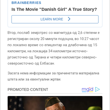
Втор, послаб земјотрес со магнитуда од 2,6 степени е
регистриран околу 20 минути подоцна, во 10:27 часот
по локално време со епицентар на длабочина од 15
километри, на локација 34 километри источно-
југоисточно од Тирана и четири километри северно-
североисточно од Елбасан.
Засега нема информации за причинетата материјална
штета или за евентуални жртви.