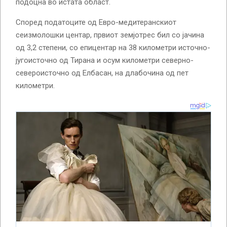
подоцна во истата област.
Според податоците од Евро-медитеранскиот
сеизмолошки центар, првиот земјотрес бил со јачина
од 3,2 степени, со епицентар на 38 километри источно-
југоисточно од Тирана и осум километри северно-
североисточно од Елбасан, на длабочина од пет
километри.