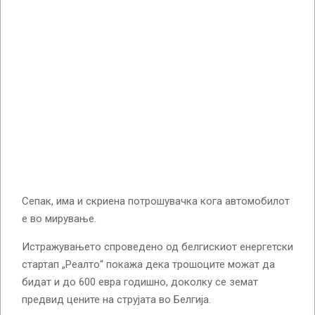
Сепак, има и скриена потрошувачка кога автомобилот
е во мирување.
Истражувањето спроведено од белгискиот енергетски
стартап „Реалто“ покажа дека трошоците можат да
бидат и до 600 евра годишно, доколку се земат
предвид цените на струјата во Белгија.