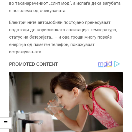
во таканаречениот „слип мод“, а испаѓа дека загубата
е поголема од очекуваната.
Електричните автомобили постојано пренесуваат
податоци до корисничката апликација: температура,
статус на батеријата… – и ова троши многу повеќе
енергија од паметен телефон, покажуваат
истражувањата.