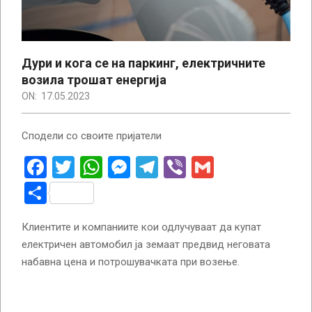
Дури и кога се на паркинг, електричните
возила трошат енергија
ON:
17.05.2023
Сподели со своите пријатели
Facebook
Twitter
WhatsApp
Messenger
Telegram
Viber
Gmail
Share
Клиентите и компаниите кои одлучуваат да купат
електричен автомобил ја земаат предвид неговата
набавна цена и потрошувачката при возење.