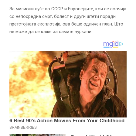
За милиони луѓе во СССР и Европејците, кои се соочија
со непосредна смрт, болест и други штети поради
претстојната експлозија, ова беше одличен план. Што
не може да се каже за самите нуркачи.