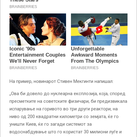
На пример, новинарот Стивен Мекгинти напишал:
„Ова би довело до нуклеарна експлозија, која, според
пресметките на советските физичари, би предизвикала
испарување на горивото во три други реактори, на
ниво од 200 квадратни километри со земјата, ќе го
уништи Киев, ќе го загади системот за
водоснабдување што го користат 30 милиони луѓе и