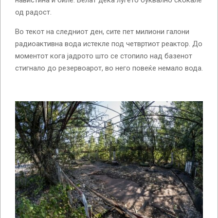
навистина и биле. Велат дека луѓето буквално скокале
од радост.
Во текот на следниот ден, сите пет милиони галони
радиоактивна вода истекле под четвртиот реактор. До
моментот кога јадрото што се стопило над базенот
стигнало до резервоарот, во него повеќе немало вода.