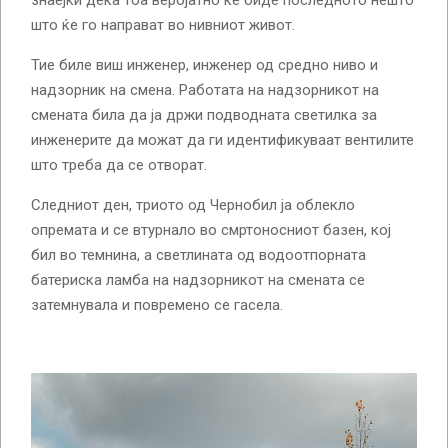
знаејќи дека тоа веројатно ќе биде последното нешто
што ќе го направат во нивниот живот.
Тие биле виш инженер, инженер од средно ниво и
надзорник на смена. Работата на надзорникот на
смената била да ја држи подводната светилка за
инженерите да можат да ги идентификуваат вентилите
што треба да се отворат.
Следниот ден, триото од Чернобил ја облекло
опремата и се втурнало во смртоносниот базен, кој
бил во темнина, а светлината од водоотпорната
батериска ламба на надзорникот на смената се
затемнувала и повремено се гасела.