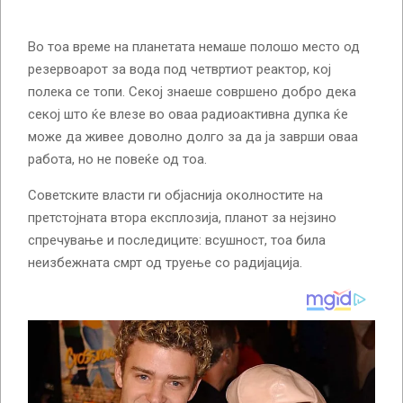
Во тоа време на планетата немаше полошо место од
резервоарот за вода под четвртиот реактор, кој
полека се топи. Секој знаеше совршено добро дека
секој што ќе влезе во оваа радиоактивна дупка ќе
може да живее доволно долго за да ја заврши оваа
работа, но не повеќе од тоа.
Советските власти ги објаснија околностите на
претстојната втора експлозија, планот за нејзино
спречување и последиците: всушност, тоа била
неизбежната смрт од труење со радијација.