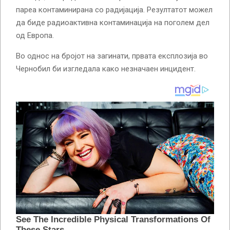
пареа контаминирана со радијација. Резултатот можел
да биде радиоактивна контаминација на поголем дел
од Европа.
Во однос на бројот на загинати, првата експлозија во
Чернобил би изгледала како незначаен инцидент.