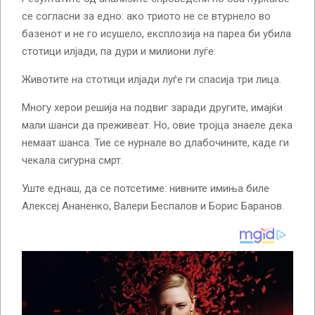
се согласни за едно: ако триото не се втурнело во
базенот и не го исушело, експлозија на пареа би убила
стотици илјади, па дури и милиони луѓе.
Животите на стотици илјади луѓе ги спасија три лица.
Многу херои решија на подвиг заради другите, имајќи
мали шанси да преживеат. Но, овие тројца знаеле дека
немаат шанса. Тие се нурнале во длабочините, каде ги
чекала сигурна смрт.
Уште еднаш, да се потсетиме: нивните имиња биле
Алексеј Ананенко, Валери Беспалов и Борис Баранов.