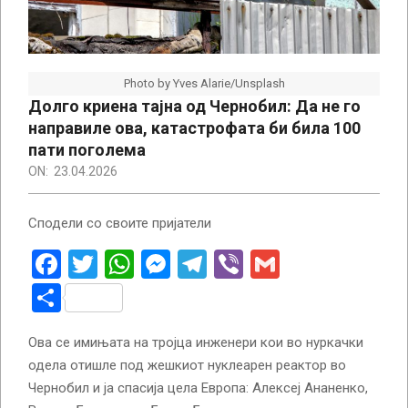
Photo by Yves Alarie/Unsplash
Долго криена тајна од Чернобил: Да не го
направиле ова, катастрофата би била 100
пати поголема
ON:
23.04.2026
Сподели со своите пријатели
Facebook
Twitter
WhatsApp
Messenger
Telegram
Viber
Gmail
Share
Ова се имињата на тројца инженери кои во нуркачки
одела отишле под жешкиот нуклеарен реактор во
Чернобил и ја спасија цела Европа: Алексеј Ананенко,