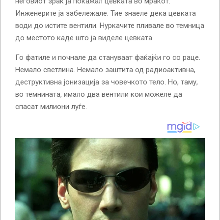
неговиот зрак ја покажал цевката во мракот.
Инженерите ја забележале. Тие знаеле дека цевката
води до истите вентили. Нуркачите пливале во темница
до местото каде што ја виделе цевката.
Го фатиле и почнале да стануваат фаќајќи го со раце.
Немало светлина. Немало заштита од радиоактивна,
деструктивна јонизација за човечкото тело. Но, таму,
во темнината, имало два вентили кои можеле да
спасат милиони луѓе.