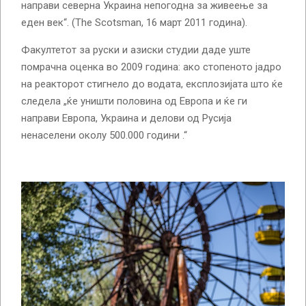
направи северна Украина непогодна за живеење за
еден век“. (The Scotsman, 16 март 2011 година).
Факултетот за руски и азиски студии даде уште
помрачна оценка во 2009 година: ако стопеното јадро
на реакторот стигнело до водата, експлозијата што ќе
следела „ќе уништи половина од Европа и ќе ги
направи Европа, Украина и делови од Русија
ненаселени околу 500.000 години .“