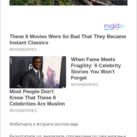
Избегната е втората експлозија.
Резултатите од анализите спроведени по ова нуркање