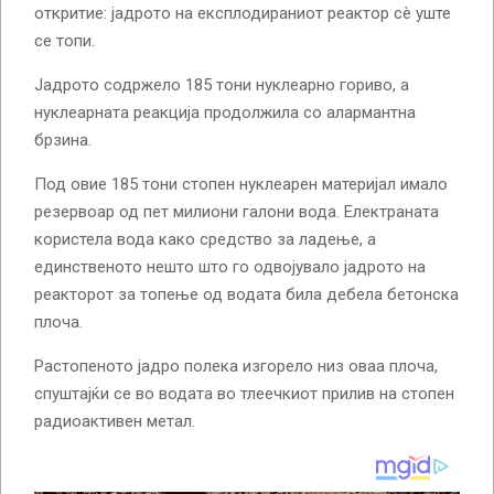
откритие: јадрото на експлодираниот реактор сè уште
се топи.
Јадрото содржело 185 тони нуклеарно гориво, а
нуклеарната реакција продолжила со алармантна
брзина.
Под овие 185 тони стопен нуклеарен материјал имало
резервоар од пет милиони галони вода. Електраната
користела вода како средство за ладење, а
единственото нешто што го одвојувало јадрото на
реакторот за топење од водата била дебела бетонска
плоча.
Растопеното јадро полека изгорело низ оваа плоча,
спуштајќи се во водата во тлеечкиот прилив на стопен
радиоактивен метал.