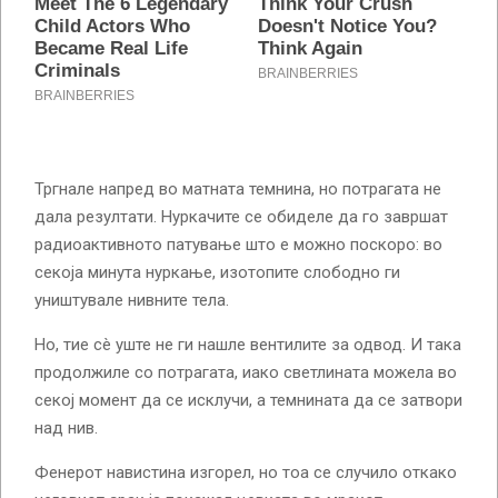
Тргнале напред во матната темнина, но потрагата не
дала резултати. Нуркачите се обиделе да го завршат
радиоактивното патување што е можно поскоро: во
секоја минута нуркање, изотопите слободно ги
уништувале нивните тела.
Но, тие сè уште не ги нашле вентилите за одвод. И така
продолжиле со потрагата, иако светлината можела во
секој момент да се исклучи, а темнината да се затвори
над нив.
Фенерот навистина изгорел, но тоа се случило откако