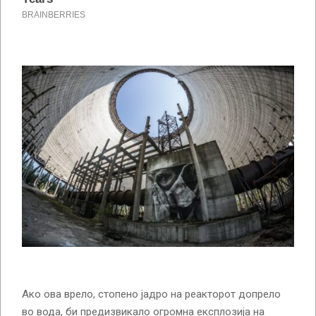
Ако ова врело, стопено јадро на реакторот допрело
во вода, би предизвикало огромна експлозија на