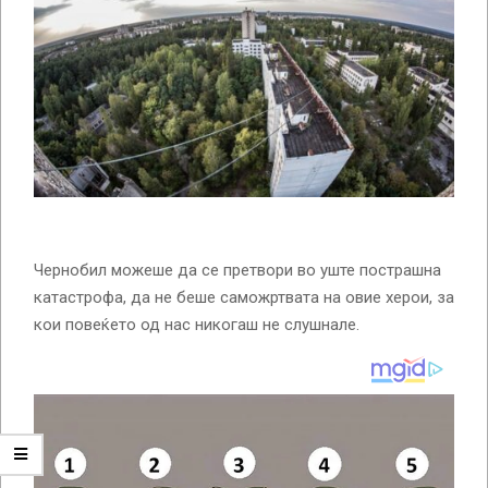
Чернобил можеше да се претвори во уште пострашна
катастрофа, да не беше саможртвата на овие херои, за
кои повеќето од нас никогаш не слушнале.