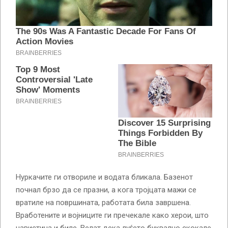
Нуркачите ги отвориле и водата бликала. Базенот
почнал брзо да се празни, а кога тројцата мажи се
вратиле на површината, работата била завршена.
Вработените и војниците ги пречекале како херои, што