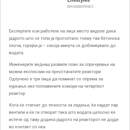
Експертите кои работеле на лице место виделе дека
јадрото што се топи ја проголтало токму таа бетонска
плоча, горејќи ја – секоја минута се доближувало до
водата.
Инженерите веднаш развиле план за спречување на
можни експлозии на преостанатите реактори.
Одлучено е три лица да поминат со опрема за
нуркање низ поплавените комори на четвртиот
реактор.
Кога ќе стигнат до течноста за ладење, ќе најдат пар
вентили и ќе ги отворат така што водата целосно ќе
истече од таму додека јадрото на реакторот не дојде
во контакт со неа.