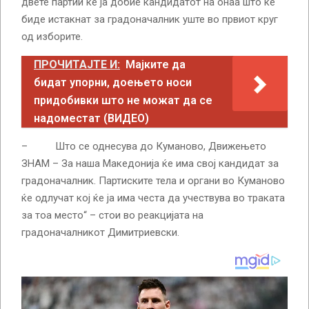
двете партии ќе ја добие кандидатот на онаа што ќе
биде истакнат за градоначалник уште во првиот круг
од изборите.
ПРОЧИТАЈТЕ И:
Мајките да
бидат упорни, доењето носи
придобивки што не можат да се
надоместат (ВИДЕО)
– Што се однесува до Куманово, Движењето
ЗНАМ – За наша Македонија ќе има свој кандидат за
градоначалник. Партиските тела и органи во Куманово
ќе одлучат кој ќе ја има честа да учествува во траката
за тоа место“ – стои во реакцијата на
градоначалникот Димитриевски.