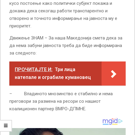
кусо постоење како политички субјект покажа и
докажа дека секогаш работи транспарентно и
отворено и точното информирање на јавноста му е
приоритет.
Движење ЗНАМ – За наша Македонија смета дека за
да нема забуни јавноста треба да биде информирана
за следното:
ПРОЧИТАЈТЕ И:
Три лица
натепале и ограбиле кумановец
– Владиното мнозинство е стабилно и нема
преговори за размена на ресори со нашиот
коалиционен партнер ВМРО-ДПМНЕ.