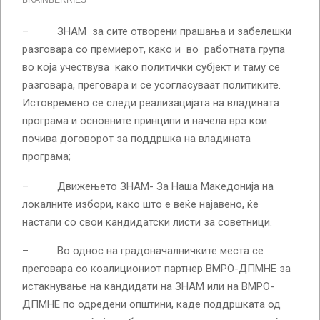
– ЗНАМ за сите отворени прашања и забелешки
разговара со премиерот, како и во работната група
во која учествува како политички субјект и таму се
разговара, преговара и се усогласуваат политиките.
Истовремено се следи реализацијата на владината
програма и основните принципи и начела врз кои
почива договорот за поддршка на владината
програма;
– Движењето ЗНАМ- За Наша Македонија на
локалните избори, како што е веќе најавено, ќе
настапи со свои кандидатски листи за советници.
– Во однос на градоначалничките места се
преговара со коалициониот партнер ВМРО-ДПМНЕ за
истакнување на кандидати на ЗНАМ или на ВМРО-
ДПМНЕ по одредени општини, каде поддршката од