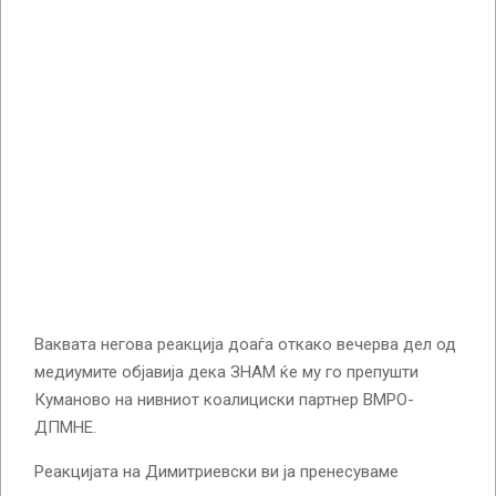
Ваквата негова реакција доаѓа откако вечерва дел од
медиумите објавија дека ЗНАМ ќе му го препушти
Куманово на нивниот коалициски партнер ВМРО-
ДПМНЕ.
Реакцијата на Димитриевски ви ја пренесуваме