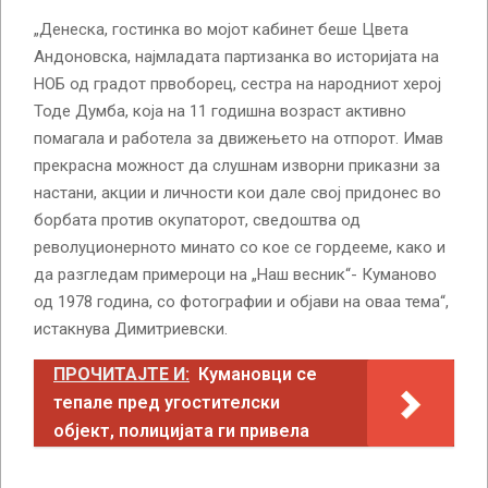
„Денеска, гостинка во мојот кабинет беше Цвета
Андоновска, најмладата партизанка во историјата на
НОБ од градот првоборец, сестра на народниот херој
Тоде Думба, која на 11 годишна возраст активно
помагала и работела за движењето на отпорот. Имав
прекрасна можност да слушнам изворни приказни за
настани, акции и личности кои дале свој придонес во
борбата против окупаторот, сведоштва од
револуционерното минато со кое се гордееме, како и
да разгледам примероци на „Наш весник“- Куманово
од 1978 година, со фотографии и објави на оваа тема“,
истакнува Димитриевски.
ПРОЧИТАЈТЕ И:
Кумановци се
тепале пред угостителски
објект, полицијата ги привела