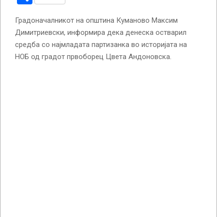
Градоначалникот на општина Куманово Максим
Димитриевски, информира дека денеска остварил
средба со најмладата партизанка во историјата на
НОБ од градот првоборец Цвета Андоновска.