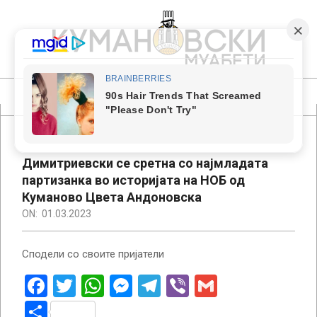
Skip
to
content
КУМАНОВСКИ
МУАБЕТИ
Primary
Navigation
Menu
Димитриевски се сретна со најмладата
партизанка во историјата на НОБ од
Куманово Цвета Андоновска
ON:
01.03.2023
Сподели со своите пријатели
Facebook
Twitter
WhatsApp
Messenger
Telegram
Viber
Gmail
Share