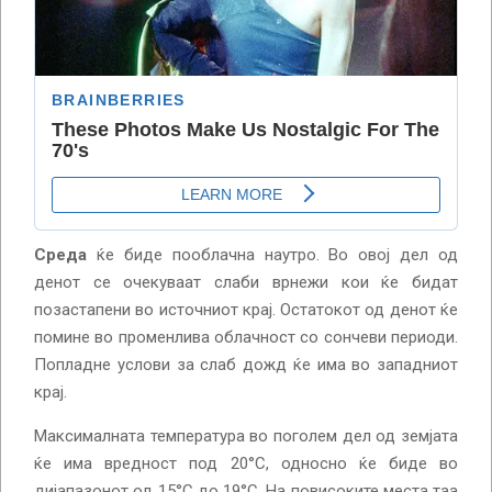
Среда
ќе биде пооблачна наутро. Во овој дел од
денот се очекуваат слаби врнежи кои ќе бидат
позастапени во источниот крај. Остатокот од денот ќе
помине во променлива облачност со сончеви периоди.
Попладне услови за слаб дожд ќе има во западниот
крај.
Максималната температура во поголем дел од земјата
ќе има вредност под 20°С, односно ќе биде во
дијапазонот од 15°С до 19°С. На повисоките места таа