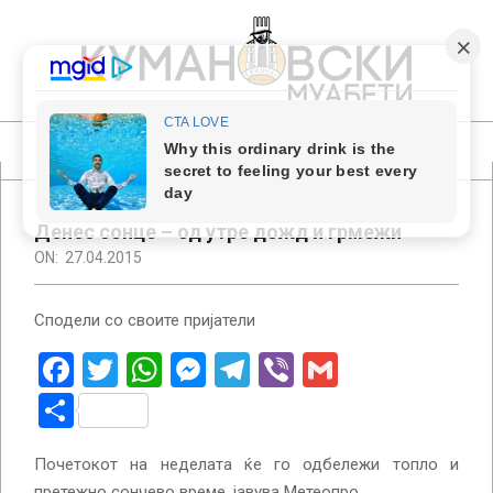
Skip
to
content
КУМАНОВСКИ
МУАБЕТИ
Primary
Navigation
Menu
Денес сонце – од утре дожд и грмежи
ON:
27.04.2015
Сподели со своите пријатели
Facebook
Twitter
WhatsApp
Messenger
Telegram
Viber
Gmail
Share
Почетокот на неделата ќе го одбележи топло и
претежно сончево време, јавува Метеопро.