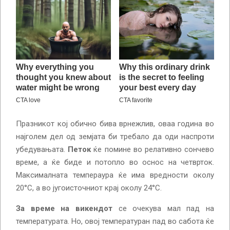
Празникот кој обично бива врнежлив, оваа година во
најголем дел од земјата би требало да оди наспроти
убедувањата.
Петок
ќе помине во релативно сончево
време, а ќе биде и потопло во оснос на четврток.
Максималната темпераура ќе има вредности околу
20°С, а во југоисточниот крај околу 24°С.
За време на викендот
се очекува мал пад на
температурата. Но, овој температуран пад во сабота ќе