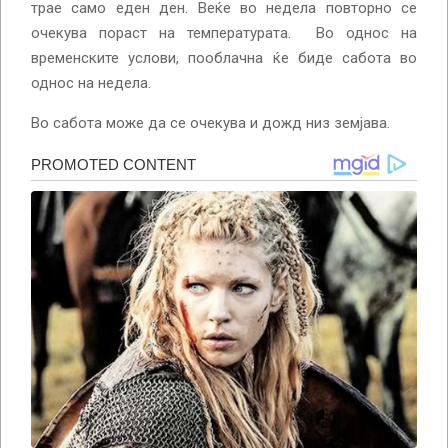
трае само еден ден. Веќе во недела повторно се
очекува пораст на температурата. Во однос на
временските услови, пооблачна ќе биде сабота во
однос на недела.
Во сабота може да се очекува и дожд низ земјава.