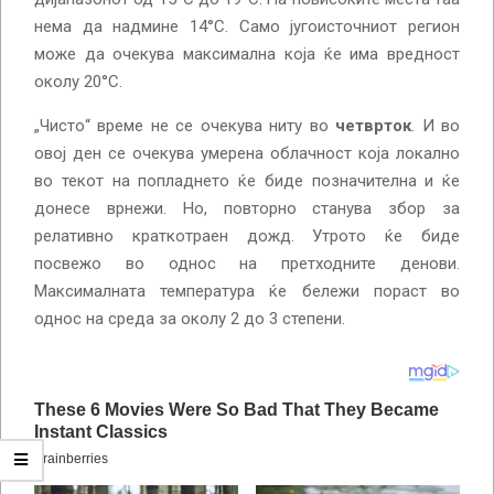
нема да надмине 14°С. Само југоисточниот регион
може да очекува максимална која ќе има вредност
околу 20°С.
„Чисто“ време не се очекува ниту во
четврток
. И во
овој ден се очекува умерена облачност која локално
во текот на попладнето ќе биде позначителна и ќе
донесе врнежи. Но, повторно станува збор за
релативно краткотраен дожд. Утрото ќе биде
посвежо во однос на претходните денови.
Максималната температура ќе бележи пораст во
однос на среда за околу 2 до 3 степени.