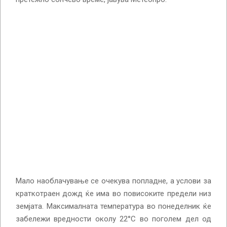
Мало наоблачување се очекува попладне, а услови за
краткотраен дожд ќе има во повисоките предели низ
земјата. Максималната температура во понеделник ќе
забележи вредности околу 22°С во поголем дел од