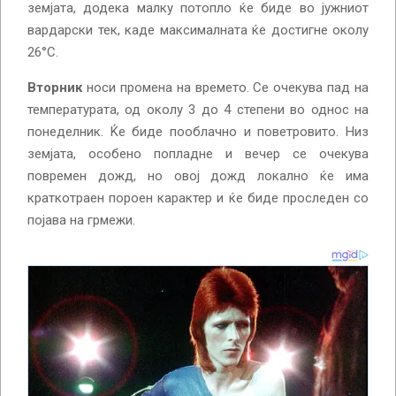
земјата, додека малку потопло ќе биде во јужниот
вардарски тек, каде максималната ќе достигне околу
26°С.
Вторник
носи промена на времето. Се очекува пад на
температурата, од околу 3 до 4 степени во однос на
понеделник. Ќе биде пооблачно и поветровито. Низ
земјата, особено попладне и вечер се очекува
повремен дожд, но овој дожд локално ќе има
краткотраен пороен карактер и ќе биде проследен со
појава на грмежи.