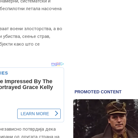
намерни, систематски и
 беспилотни летала насочена
ваат воени злосторства, а во
и убиства, сеење страв,
бјекти како што се
 независно потврдија дека
ирани од другата страна на