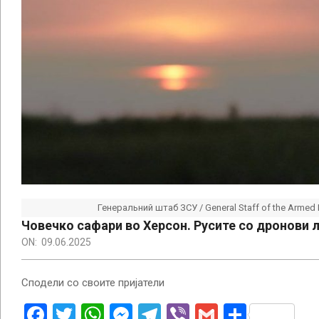
Генеральний штаб ЗСУ / General Staff of the Armed 
Човечко сафари во Херсон. Русите со дронови л
ON:
09.06.2025
Сподели со своите пријатели
Facebook
Twitter
WhatsApp
Messenger
Telegram
Viber
Gmail
Share