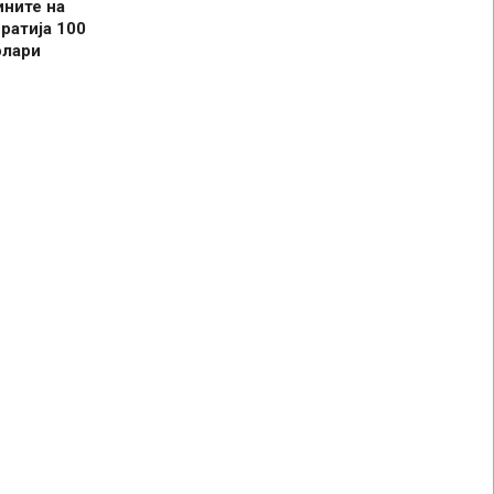
ините на
ратија 100
олари