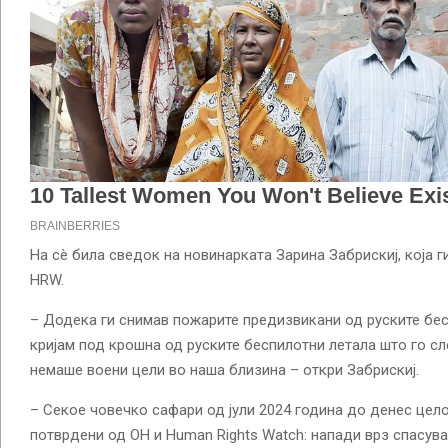
На сè била сведок на новинарката Зарина Забрискиј, која г
HRW.
– Додека ги снимав пожарите предизвикани од руските бес
кријам под крошна од руските беспилотни летала што го с
немаше воени цели во наша близина – откри Забрискиј.
– Секое човечко сафари од јули 2024 година до денес цел
потврдени од ОН и Human Rights Watch: напади врз спасува