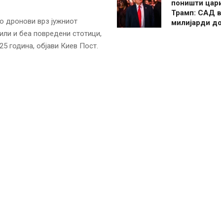
поништи цар
Трамп: САД в
со дронови врз јужниот
милијарди д
вили и беа повредени стотици,
25 година, објави Киев Пост.