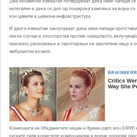
Два независни извештаи потврдуваат дека овие напади се 
нелегални и дека се дел од поширока кампања на војна со
кон цивили и цивилна инфраструктура.
И двата извештаи заклучуваат дека овие напади претставу
некои случаи и злосторства против човештвото, вклучувајќ
присилно раселување и таргетирање на заштитени лица и о
амбулантни возила.
Комисијата на Обединетите нации и Хјуман рајтс воч (HRW)
руските сили користеле комерцијални и воени дронови ланс