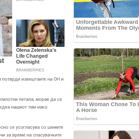
и потврди извештаите на ОН и
пилотни летала, морав да се
ледеа нашиот тим иако
осно се усогласува со шемите
чи за време на спасувачките