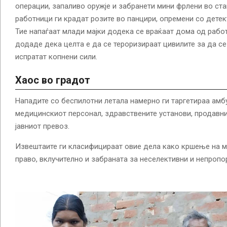
операции, запаливо оружје и забранети мини фрлени во ста
работници ги крадат розите во панцири, опремени со детек
Тие напаѓаат млади мајки додека се враќаат дома од рабо
додаде дека целта е да се тероризираат цивилите за да се
испратат копнени сили.
Хаос во градот
Нападите со беспилотни летала намерно ги таргетираа амб
медицинскиот персонал, здравствените установи, продавни
јавниот превоз.
Извештаите ги класифицираат овие дела како кршење на 
право, вклучително и забраната за неселективни и непроп