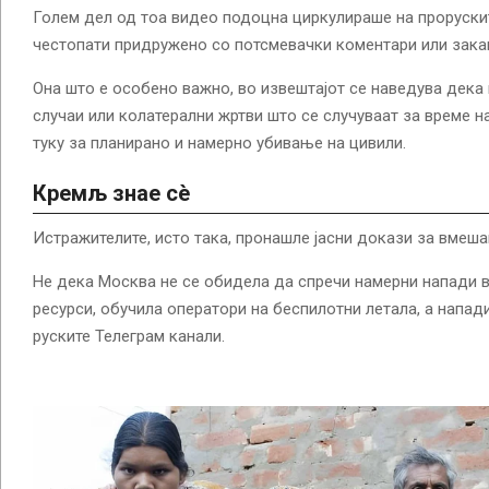
Голем дел од тоа видео подоцна циркулираше на прорускит
честопати придружено со потсмевачки коментари или зака
Она што е особено важно, во извештајот се наведува дека 
случаи или колатерални жртви што се случуваат за време н
туку за планирано и намерно убивање на цивили.
Кремљ знае сè
Истражителите, исто така, пронашле јасни докази за вмеша
Не дека Москва не се обидела да спречи намерни напади в
ресурси, обучила оператори на беспилотни летала, а напад
руските Телеграм канали.