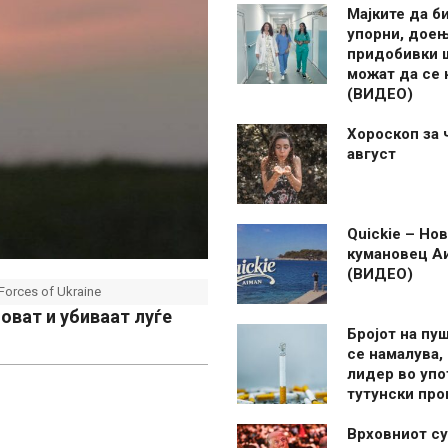
Мајките да б
упорни, дое
придобивки 
можат да се
(ВИДЕО)
Хороскоп за 
август
Quickie – Нов
кумановец А
(ВИДЕО)
Forces of Ukraine
оват и убиваат луѓе
Бројот на пу
се намалува, 
лидер во упо
тутунски пр
Врховниот су