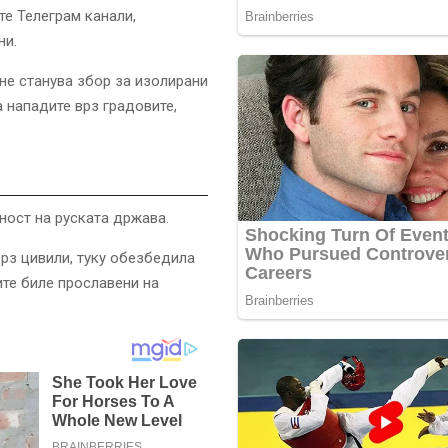
е Телеграм канали,
ни.
не станува збор за изолирани
а нападите врз градовите,
ност на руската држава.
рз цивили, туку обезбедила
ите биле прославени на