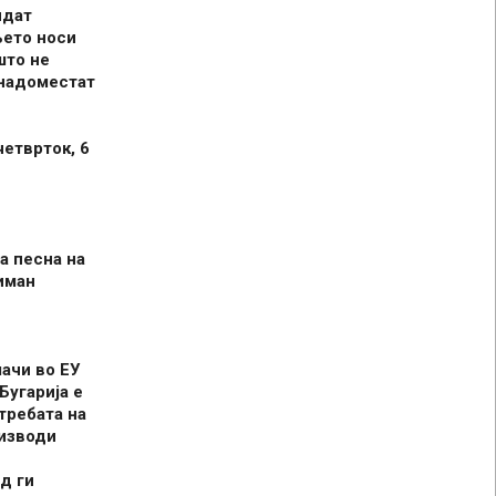
идат
њето носи
што не
 надоместат
четврток, 6
а песна на
иман
шачи во ЕУ
Бугарија е
требата на
оизводи
д ги