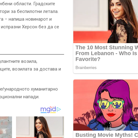
нбени области. Градските
тори за беспилотни летала.
та – напиша новинарот и
 испразни Херсон без да се
улантните возила,
ците, возилата за достава и
меѓународното хуманитарно
орционални напади.