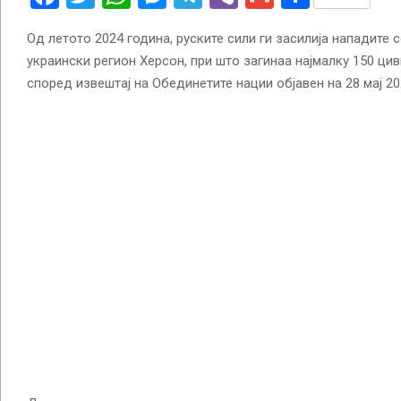
Од летото 2024 година, руските сили ги засилија нападите 
украински регион Херсон, при што загинаа најмалку 150 ци
според извештај на Обединетите нации објавен на 28 мај 20