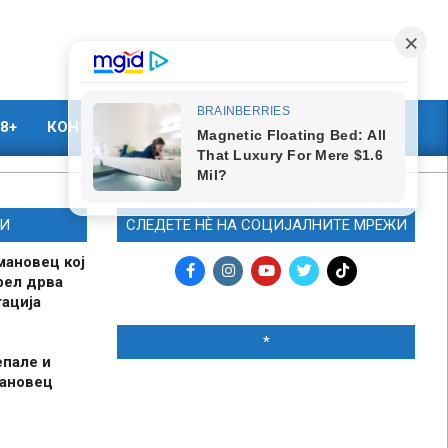
8+
КОНТАКТ
МАРКЕТИНГ
И
СЛЕДЕТЕ НЀ НА СОЦИЈАЛНИТЕ МРЕЖИ
мановец кој
рел дрва
ација
*
епале и
мановец