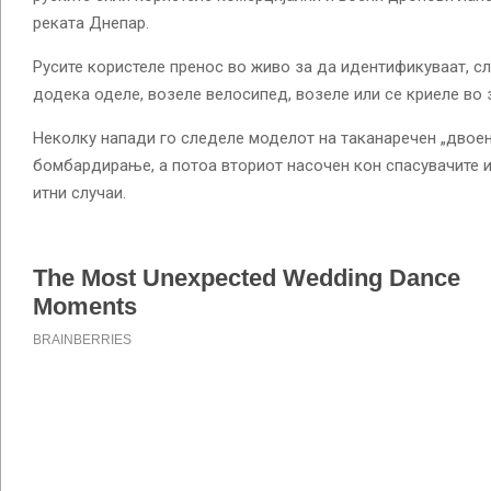
реката Днепар.
Русите користеле пренос во живо за да идентификуваат, сл
додека оделе, возеле велосипед, возеле или се криеле во 
Неколку напади го следеле моделот на таканаречен „двоен
бомбардирање, а потоа вториот насочен кон спасувачите и
итни случаи.