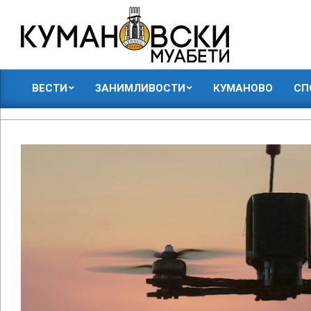
Skip
to
content
КУМАНОВСКИ
ВЕСТИ
ЗАНИМЛИВОСТИ
КУМАНОВО
СП
МУАБЕТИ
Primary
Navigation
Menu