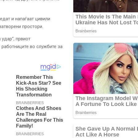
едат и напаѓаат цивили
затворени простори.
 удар“, првиот
 работниците во службите за