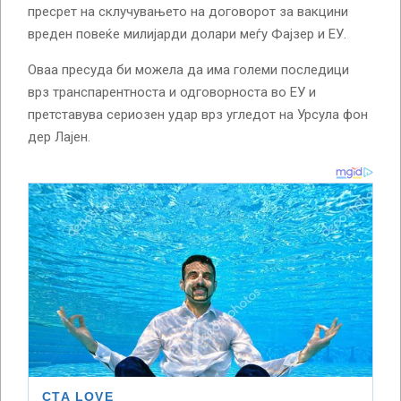
пресрет на склучувањето на договорот за вакцини
вреден повеќе милијарди долари меѓу Фајзер и ЕУ.
Оваа пресуда би можела да има големи последици
врз транспарентноста и одговорноста во ЕУ и
претставува сериозен удар врз угледот на Урсула фон
дер Лајен.