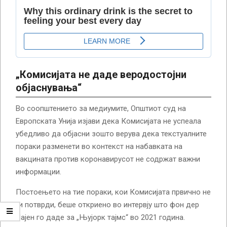
„Комисијата не даде веродостојни
објаснувања“
Во соопштението за медиумите, Општиот суд на
Европската Унија изјави дека Комисијата не успеала
убедливо да објасни зошто верува дека текстуалните
пораки разменети во контекст на набавката на
вакцината против коронавирусот не содржат важни
информации.
Постоењето на тие пораки, кои Комисијата првично не
ги потврди, беше откриено во интервју што фон дер
Лајен го даде за „Њујорк тајмс“ во 2021 година.