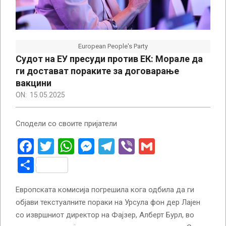
European People's Party
Судот на ЕУ пресуди против ЕК: Морале да
ги достават пораките за договарање
вакцини
ON:
15.05.2025
Сподели со своите пријатели
Facebook
Twitter
WhatsApp
Messenger
Telegram
Viber
Gmail
Share
Европската комисија погрешила кога одбила да ги
објави текстуалните пораки на Урсула фон дер Лајен
со извршниот директор на Фајзер, Алберт Бурл, во