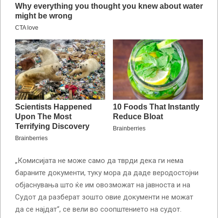
„Комисијата не може само да тврди дека ги нема
бараните документи, туку мора да даде веродостојни
објаснувања што ќе им овозможат на јавноста и на
Судот да разберат зошто овие документи не можат
да се најдат“, се вели во соопштението на судот.