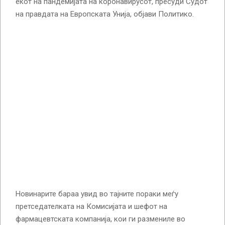
екот на пандемијата на коронавирусот, пресуди Судот
на правдата на Европската Унија, објави Политико.
Новинарите бараа увид во тајните пораки меѓу
претседателката на Комисијата и шефот на
фармацевтската компанија, кои ги размениле во