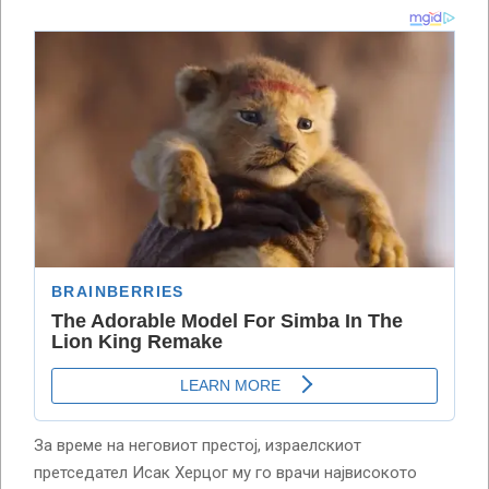
За време на неговиот престој, израелскиот
претседател Исак Херцог му го врачи највисокото