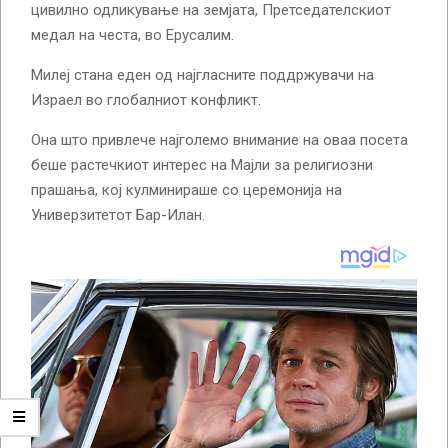
цивилно одликување на земјата, Претседателскиот
медал на честа, во Ерусалим.
Милеј стана еден од најгласните поддржувачи на
Израел во глобалниот конфликт.
Она што привлече најголемо внимание на оваа посета
беше растечкиот интерес на Мајли за религиозни
прашања, кој кулминираше со церемонија на
Универзитетот Бар-Илан.