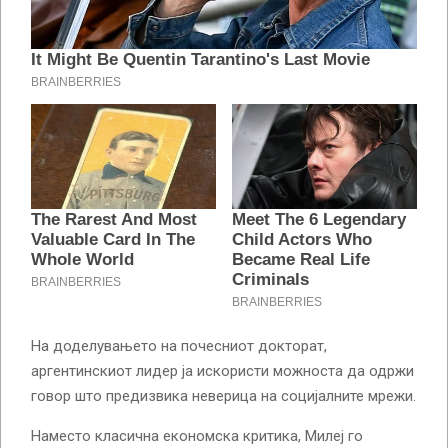
На доделувањето на почесниот докторат,
аргентинскиот лидер ја искористи можноста да одржи
говор што предизвика неверица на социјалните мрежи.
Наместо класична економска критика, Милеј го