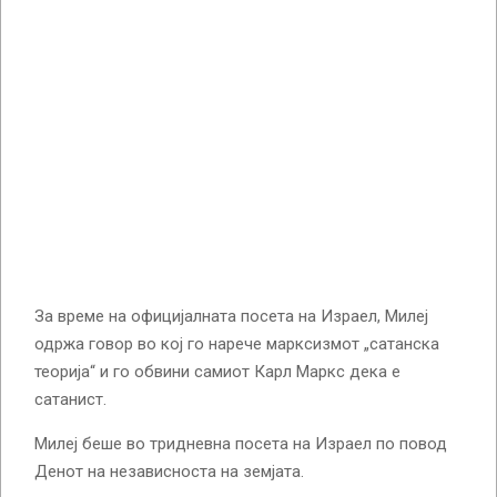
За време на официјалната посета на Израел, Милеј
одржа говор во кој го нарече марксизмот „сатанска
теорија“ и го обвини самиот Карл Маркс дека е
сатанист.
Милеј беше во тридневна посета на Израел по повод
Денот на независноста на земјата.