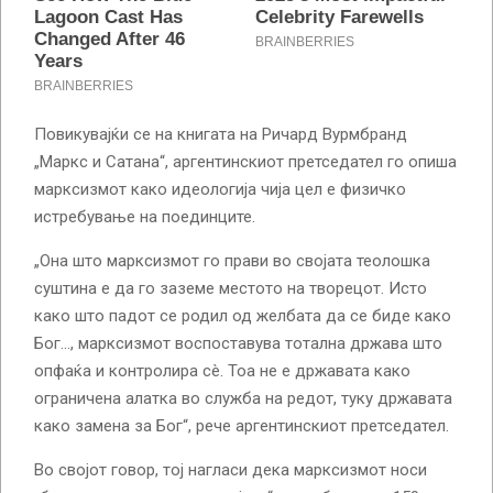
Повикувајќи се на книгата на Ричард Вурмбранд
„Маркс и Сатана“, аргентинскиот претседател го опиша
марксизмот како идеологија чија цел е физичко
истребување на поединците.
„Она што марксизмот го прави во својата теолошка
суштина е да го заземе местото на творецот. Исто
како што падот се родил од желбата да се биде како
Бог…, марксизмот воспоставува тотална држава што
опфаќа и контролира сè. Тоа не е државата како
ограничена алатка во служба на редот, туку државата
како замена за Бог“, рече аргентинскиот претседател.
Во својот говор, тој нагласи дека марксизмот носи