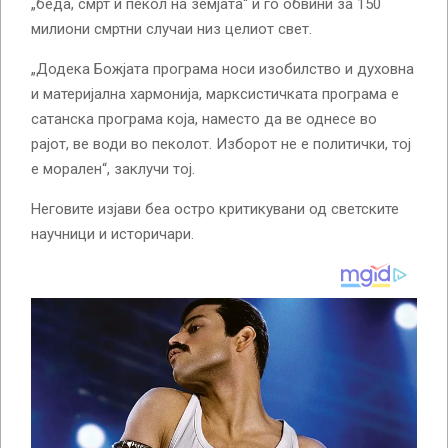
„беда, смрт и пекол на земјата“ и го обвини за 150
милиони смртни случаи низ целиот свет.
„Додека Божјата програма носи изобилство и духовна
и материјална хармонија, марксистичката програма е
сатанска програма која, наместо да ве однесе во
рајот, ве води во пеколот. Изборот не е политички, тој
е морален“, заклучи тој.
Неговите изјави беа остро критикувани од светските
научници и историчари.