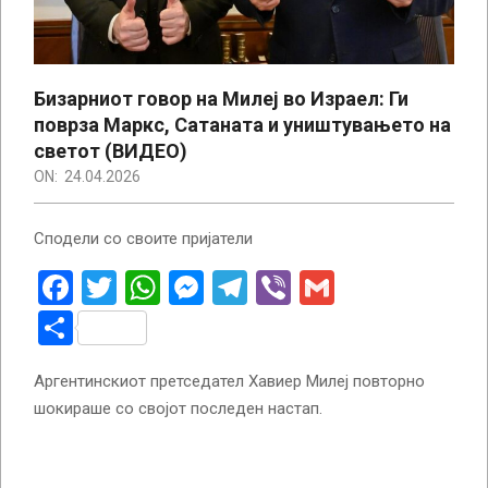
Бизарниот говор на Милеј во Израел: Ги
поврза Маркс, Сатаната и уништувањето на
светот (ВИДЕО)
ON:
24.04.2026
Сподели со своите пријатели
Facebook
Twitter
WhatsApp
Messenger
Telegram
Viber
Gmail
Share
Аргентинскиот претседател Хавиер Милеј повторно
шокираше со својот последен настап.