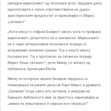
нападна марксизмот од теолошки агол, тврдејќи дека
идеологијата е силно спротивставена на „јудео-
христијанските вредности“ и нарекувајќи го Маркс
„сатанист“.
„Кога некој го отфрла Божјиот закон, кога го прифаќа
марксизмот, резултатот не е неизвесен. Марксизмот
не е само алтернативна економска теорија со
исправливи технички грешки. Тоа е нешто многу
посериозно. Тој е прогласен за сатанска теорија.
Маркс беше сатанист“, рече Милеј, со аплауз од
публиката, пренесува Klix.ba.
Милеј ги поткрепи своите бизарни тврдења со
повикување на раните дела на Карл Маркс и драмата
„Оуланем“ (која, како што истакна, е анаграм на
Емануел, библиското име за Христос), нарекувајќи ја
„химна на уништување и омраза кон творецот“.