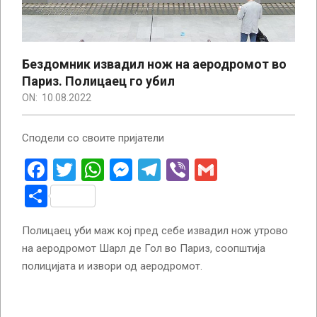
Бездомник извадил нож на аеродромот во
Париз. Полицаец го убил
ON:
10.08.2022
Сподели со своите пријатели
Facebook
Twitter
WhatsApp
Messenger
Telegram
Viber
Gmail
Share
Полицаец уби маж кој пред себе извадил нож утрово
на аеродромот Шарл де Гол во Париз, соопштија
полицијата и извори од аеродромот.