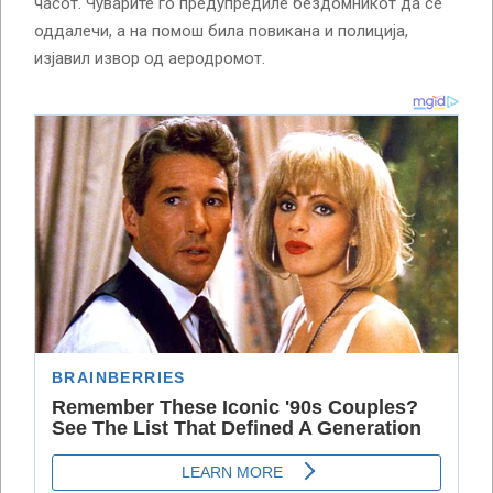
часот. Чуварите го предупредиле бездомникот да се
оддалечи, а на помош била повикана и полиција,
изјавил извор од аеродромот.