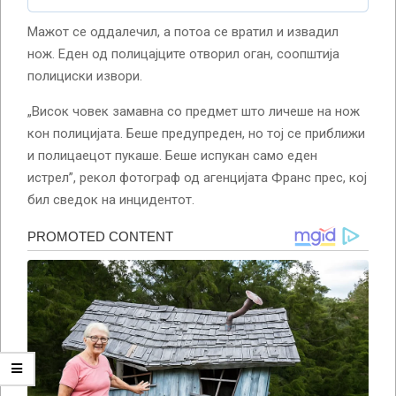
Мажот се оддалечил, а потоа се вратил и извадил
нож. Еден од полицајците отворил оган, соопштија
полициски извори.
„Висок човек замавна со предмет што личеше на нож
кон полицијата. Беше предупреден, но тој се приближи
и полицаецот пукаше. Беше испукан само еден
истрел”, рекол фотограф од агенцијата Франс прес, кој
бил сведок на инцидентот.