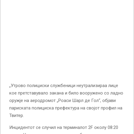
„Утрово полициски службеници неутрализираа лице
кое претставувало закана и било вооружено со ладно
оружје на аеродромот „Роаси Шарл де Гол“, објави
париската полициска префектура на својот профил на
Твитер.
Инцидентот се случил на терминалот 2F околу 08:20