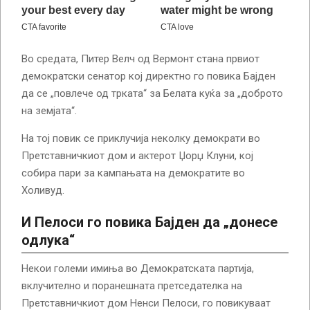
Во средата, Питер Велч од Вермонт стана првиот
демократски сенатор кој директно го повика Бајден
да се „повлече од трката“ за Белата куќа за „доброто
на земјата“.
На тој повик се приклучија неколку демократи во
Претставничкиот дом и актерот Џорџ Клуни, кој
собира пари за кампањата на демократите во
Холивуд.
И Пелоси го повика Бајден да „донесе
одлука“
Некои големи имиња во Демократската партија,
вклучително и поранешната претседателка на
Претставничкиот дом Ненси Пелоси, го повикуваат