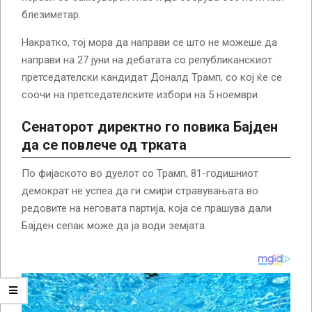
блезиметар.
Накратко, тој мора да направи се што не можеше да
направи на 27 јуни на дебатата со републиканскиот
претседателски кандидат Доналд Трамп, со кој ќе се
соочи на претседателските избори на 5 ноември.
Сенаторот директно го повика Бајден
да се повлече од трката
По фијаското во дуелот со Трамп, 81-годишниот
демократ не успеа да ги смири стравувањата во
редовите на неговата партија, која се прашува дали
Бајден сепак може да ја води земјата.