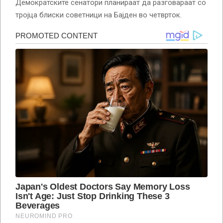
Демократските сенатори планираат да разговараат со
тројца блиски советници на Бајден во четврток.