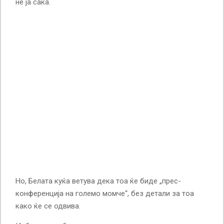
не ја сака.
Но, Белата куќа ветува дека тоа ќе биде „прес-
конференција на големо момче“, без детали за тоа
како ќе се одвива.