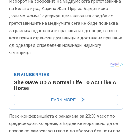
Изборот на зборовите на медиумската претставничка
на Белата куќа, Карина Жан-Пјер за Бајден како
„големо момче“ сугерира дека неговата средба со
претставниците на медиумите сега ќе биде поинаква,
за разлика од кратките прашања и одговори, главно
кога прима странски државници и доставени прашања
од однапред определени новинари, најмногу
четворица.
Прес-конференцијата е закажана за 23:30 часот по
средноевропско време, а Бајден ќе мора јасно да се
изрази со самоуверен глас и да зборува без ноти или