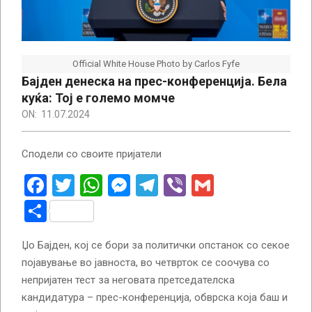
Official White House Photo by Carlos Fyfe
Бајден денеска на прес-конференција. Бела
куќа: Тој е големо момче
ON:
11.07.2024
Сподели со своите пријатели
Facebook
Twitter
WhatsApp
Messenger
Telegram
Viber
Gmail
Share
Џо Бајден, кој се бори за политички опстанок со секое
појавување во јавноста, во четврток се соочува со
непријатен тест за неговата претседателска
кандидатура – прес-конференција, обврска која баш и