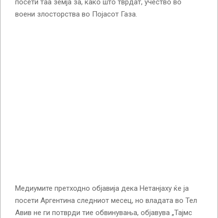
посети таа земја за, како што тврдат, учество во
воени злосторства во Појасот Газа.
Медиумите претходно објавија дека Нетанјаху ќе ја
посети Аргентина следниот месец, но владата во Тел
Авив не ги потврди тие обвинувања, објавува „Тајмс