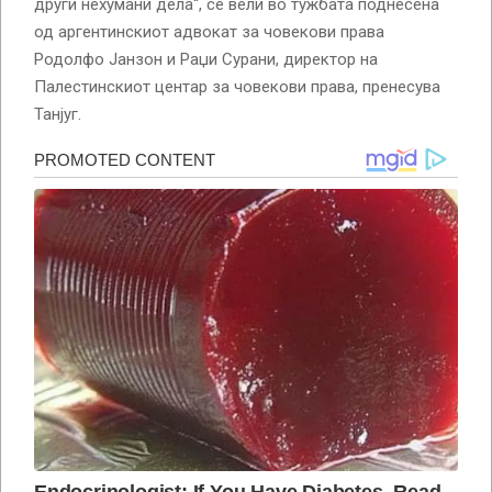
други нехумани дела“, се вели во тужбата поднесена
од аргентинскиот адвокат за човекови права
Родолфо Јанзон и Раџи Сурани, директор на
Палестинскиот центар за човекови права, пренесува
Танјуг.