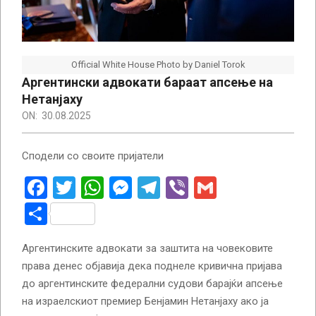
Official White House Photo by Daniel Torok
Аргентински адвокати бараат апсење на
Нетанјаху
ON:
30.08.2025
Сподели со своите пријатели
Facebook
Twitter
WhatsApp
Messenger
Telegram
Viber
Gmail
Share
Аргентинските адвокати за заштита на човековите
права денес објавија дека поднеле кривична пријава
до аргентинските федерални судови барајќи апсење
на израелскиот премиер Бенјамин Нетанјаху ако ја