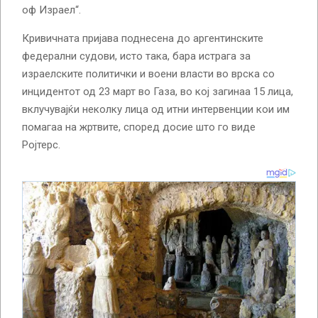
оф Израел“.
Кривичната пријава поднесена до аргентинските
федерални судови, исто така, бара истрага за
израелските политички и воени власти во врска со
инцидентот од 23 март во Газа, во кој загинаа 15 лица,
вклучувајќи неколку лица од итни интервенции кои им
помагаа на жртвите, според досие што го виде
Ројтерс.