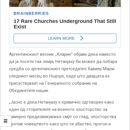
Аргентинскиот весник „Кларин“ објави дека наместо
да ја посети таа земја, Нетанјаху би можел да побара
средба со аргентинскиот претседател Хавиер Мајли
следниот месец во Њујорк, каде што двајцата ќе
присуствуваат на Генералното собрание на
Обединетите нации.
„Јасно е дека Нетанјаху е кривично одговорен како
еден од сторителите на военото злосторство за
намерно предизвикување смрт со глад, злосторства
против човештвото како што се убиство, прогон и