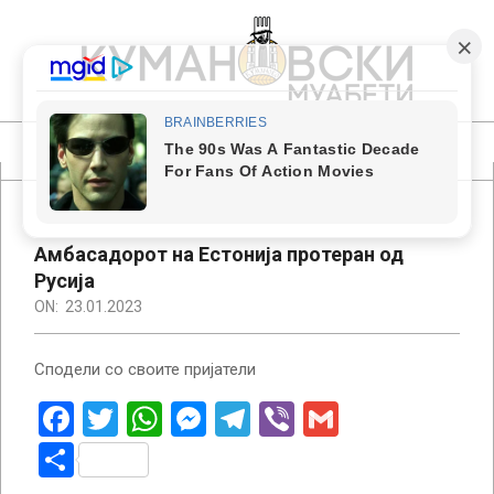
Skip
to
content
КУМАНОВСКИ
МУАБЕТИ
Primary
Navigation
Menu
Амбасадорот на Естонија протеран од
Русија
ON:
23.01.2023
Сподели со своите пријатели
Facebook
Twitter
WhatsApp
Messenger
Telegram
Viber
Gmail
Share