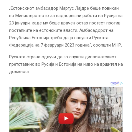
„Естонскиот амбасадор Маргус Лајдре беше повикан
во Министерството за надворешни работи на Русија на
23 јануари, каде му беше врачен остар протест против
постапките на естонските власти. Амбасадорот на
Република Естонија треба да ја напушти Руската
Федерација на 7 февруари 2023 година“, соопшти МНР.
Руската страна одлучи да го спушти дипломатскиот
претставник во Русија и Естонија на ниво на вршител на
должност.