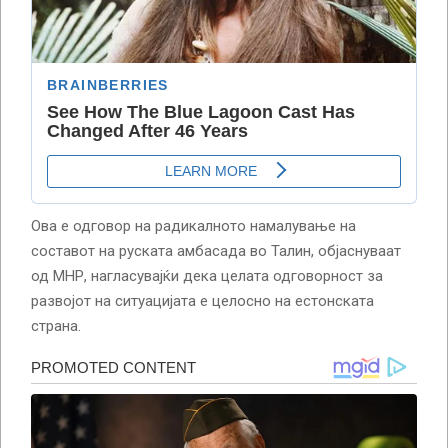
Ова е одговор на радикалното намалување на
составот на руската амбасада во Талин, објаснуваат
од МНР, нагласувајќи дека целата одговорност за
развојот на ситуацијата е целосно на естонската
страна.