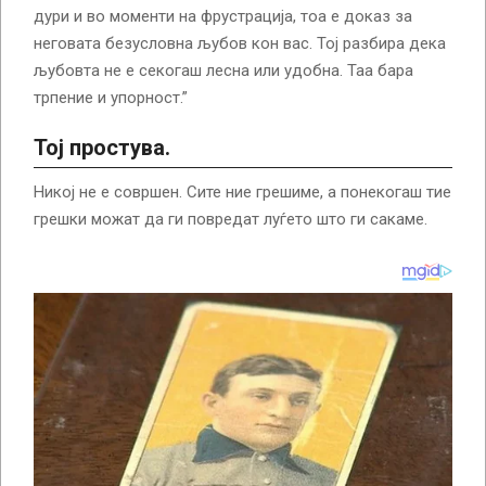
дури и во моменти на фрустрација, тоа е доказ за
неговата безусловна љубов кон вас. Тој разбира дека
љубовта не е секогаш лесна или удобна. Таа бара
трпение и упорност.”
Тој простува.
Никој не е совршен. Сите ние грешиме, а понекогаш тие
грешки можат да ги повредат луѓето што ги сакаме.