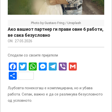
Photo by Gustavo Fring / Unsplash
Ако вашиот партнер ги прави овие 6 работи,
ве сака безусловно
ON:
27.05.2026
Сподели со своите пријатели
Facebook
Twitter
WhatsApp
Messenger
Telegram
Viber
Gmail
Share
Љубовта понекогаш е комплицирана, но и убава
работа. Сепак, важно е да се разликува безусловното
од условното.