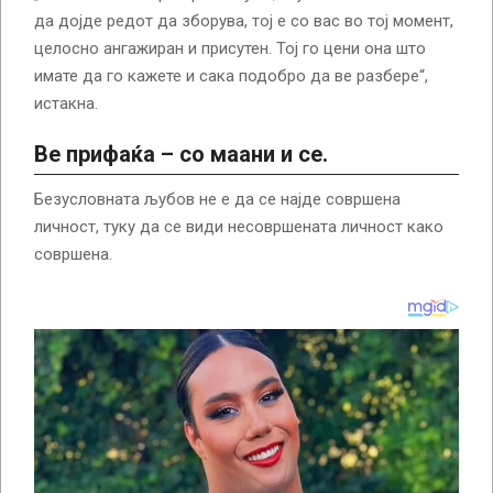
да дојде редот да зборува, тој е со вас во тој момент,
целосно ангажиран и присутен. Тој го цени она што
имате да го кажете и сака подобро да ве разбере“,
истакна.
Ве прифаќа – со маани и се.
Безусловната љубов не е да се најде совршена
личност, туку да се види несовршената личност како
совршена.