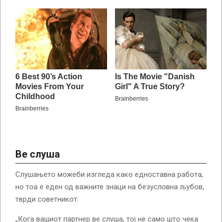
Ве слуша
Слушањето можеби изгледа како едноставна работа,
но тоа е еден од важните знаци на безусловна љубов,
тврди советникот.
„Кога вашиот партнер ве слуша, тој не само што чека