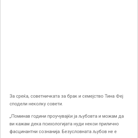
За среќа, советничката за брак и семејство Тина Феј
сподели неколку совети.
„Поминав години проучувајќи ја љубовта и можам да
ви кажам дека психологијата нуди некои прилично
фасцинантни сознанија. Безусловната љубов не е