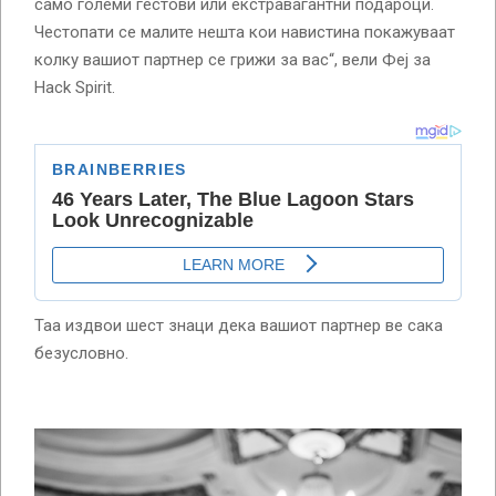
само големи гестови или екстравагантни подароци.
Честопати се малите нешта кои навистина покажуваат
колку вашиот партнер се грижи за вас“, вели Феј за
Hack Spirit.
Таа издвои шест знаци дека вашиот партнер ве сака
безусловно.