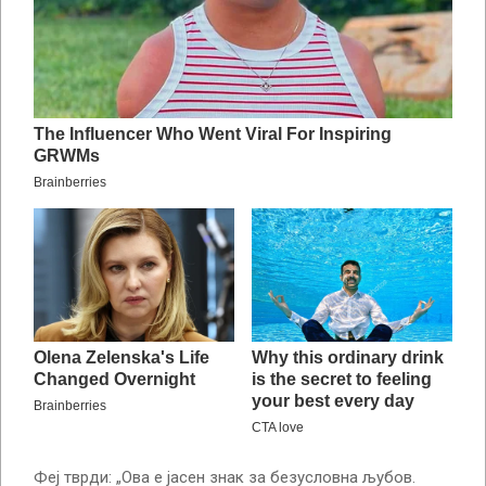
Феј тврди: „Ова е јасен знак за безусловна љубов.