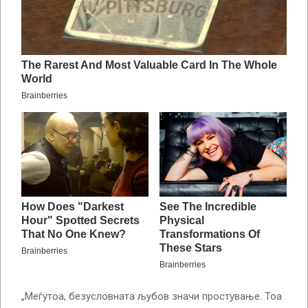
„Меѓутоа, безусловната љубов значи простување. Тоа