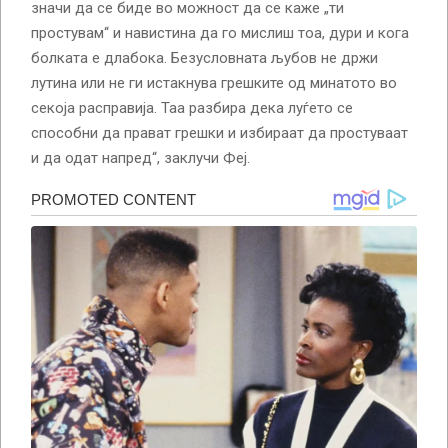
значи да се биде во можност да се каже „ти
простувам“ и навистина да го мислиш тоа, дури и кога
болката е длабока. Безусловната љубов не држи
лутина или не ги истакнува грешките од минатото во
секоја расправија. Таа разбира дека луѓето се
способни да прават грешки и избираат да простуваат
и да одат напред“, заклучи Феј.