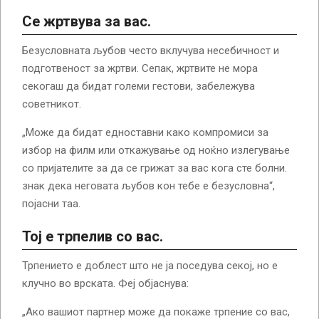
Се жртвува за вас.
Безусловната љубов често вклучува несебичност и
подготвеност за жртви. Сепак, жртвите не мора
секогаш да бидат големи гестови, забележува
советникот.
„Може да бидат едноставни како компромиси за
избор на филм или откажување од ноќно излегување
со пријателите за да се грижат за вас кога сте болни.
знак дека неговата љубов кон тебе е безусловна“,
појасни таа.
Тој е трпелив со вас.
Трпението е доблест што не ја поседува секој, но е
клучно во врската. Феј објаснува:
„Ако вашиот партнер може да покаже трпение со вас,