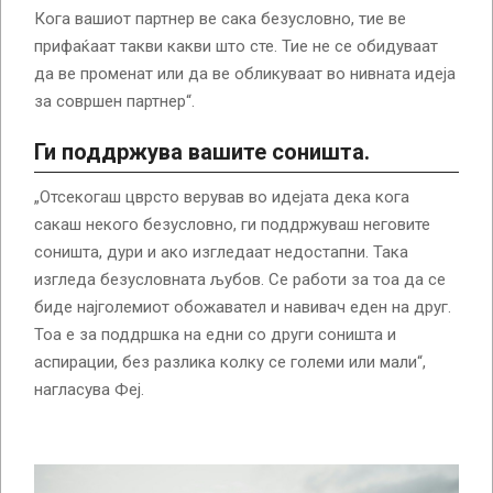
Кога вашиот партнер ве сака безусловно, тие ве
прифаќаат такви какви што сте. Тие не се обидуваат
да ве променат или да ве обликуваат во нивната идеја
за совршен партнер“.
Ги поддржува вашите соништа.
„Отсекогаш цврсто верував во идејата дека кога
сакаш некого безусловно, ги поддржуваш неговите
соништа, дури и ако изгледаат недостапни. Така
изгледа безусловната љубов. Се работи за тоа да се
биде најголемиот обожавател и навивач еден на друг.
Тоа е за поддршка на едни со други соништа и
аспирации, без разлика колку се големи или мали“,
нагласува Феј.