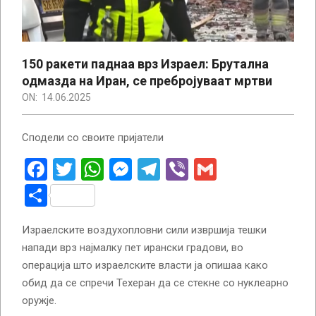
150 ракети паднаа врз Израел: Брутална
одмазда на Иран, се пребројуваат мртви
ON:
14.06.2025
Сподели со своите пријатели
Facebook
Twitter
WhatsApp
Messenger
Telegram
Viber
Gmail
Share
Израелските воздухопловни сили извршија тешки
напади врз најмалку пет ирански градови, во
операција што израелските власти ја опишаа како
обид да се спречи Техеран да се стекне со нуклеарно
оружје.