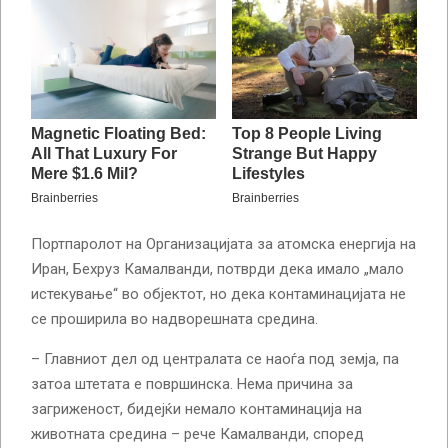
Портпаролот на Организацијата за атомска енергија на
Иран, Бехруз Камалванди, потврди дека имало „мало
истекување“ во објектот, но дека контаминацијата не
се проширила во надворешната средина.
– Главниот дел од централата се наоѓа под земја, па
затоа штетата е површинска. Нема причина за
загриженост, бидејќи немало контаминација на
животната средина – рече Камалванди, според