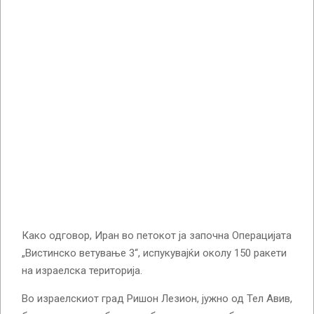
Како одговор, Иран во петокот ја започна Операцијата
„Вистинско ветување 3“, испукувајќи околу 150 ракети
на израелска територија.
Во израелскиот град Ришон Лезион, јужно од Тел Авив,