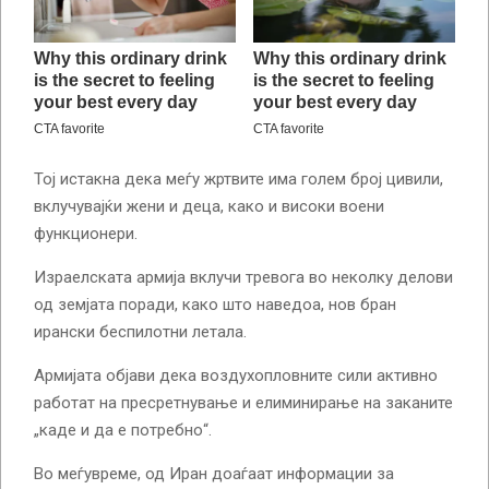
Тој истакна дека меѓу жртвите има голем број цивили,
вклучувајќи жени и деца, како и високи воени
функционери.
Израелската армија вклучи тревога во неколку делови
од земјата поради, како што наведоа, нов бран
ирански беспилотни летала.
Армијата објави дека воздухопловните сили активно
работат на пресретнување и елиминирање на заканите
„каде и да е потребно“.
Во меѓувреме, од Иран доаѓаат информации за