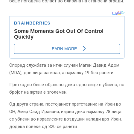
беше погодена област во близина на станбени згради.
Според службата за итни случаи Маген Давид Адом
(MDA), две лица загинаа, а најмалку 19 беа ранети.
Претходно беше објавено дека едно лице е убиено, но
бројот на жртви е зголемен.
Од друга страна, постојаниот претставник на Иран во
ОН, Амир Саид Иравани, изјави дека најмалку 78 лица
се убиени во израелските воздушни напади врз Иран,
додека повеќе од 320 се ранети.