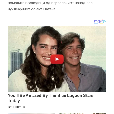
помалите последици од израелскиот напад врз
нуклеарниот објект Натанз.