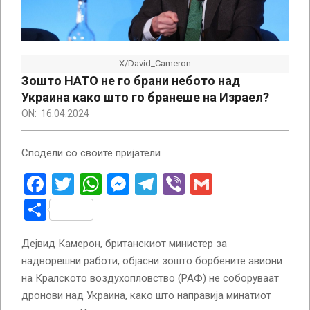
X/David_Cameron
Зошто НАТО не го брани небото над
Украина како што го бранеше на Израел?
ON:
16.04.2024
Сподели со своите пријатели
Facebook
Twitter
WhatsApp
Messenger
Telegram
Viber
Gmail
Share
Дејвид Камерон, британскиот министер за
надворешни работи, објасни зошто борбените авиони
на Кралското воздухопловство (РАФ) не соборуваат
дронови над Украина, како што направија минатиот