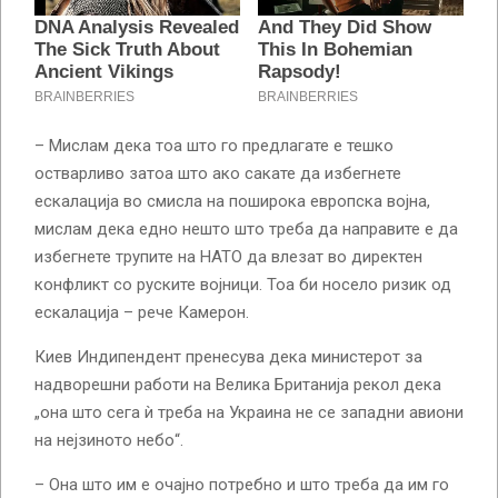
– Мислам дека тоа што го предлагате е тешко
остварливо затоа што ако сакате да избегнете
ескалација во смисла на поширока европска војна,
мислам дека едно нешто што треба да направите е да
избегнете трупите на НАТО да влезат во директен
конфликт со руските војници. Тоа би носело ризик од
ескалација – рече Камерон.
Киев Индипендент пренесува дека министерот за
надворешни работи на Велика Британија рекол дека
„она што сега ѝ треба на Украина не се западни авиони
на нејзиното небо“.
– Она што им е очајно потребно и што треба да им го