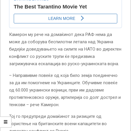
Камерон му рече на домаќинот дека РАФ нема да
може да соборува беспилотни летала над Украина
бидејќи доведувањето на силите на НАТО во директен
конфликт со руските трупи ќе предизвика
загрижувачка ескалација во руско-украинската војна.
– Направивме повеќе од која било земја поединечно
за да им помогнеме на Украинците. Обучивме повеќе
од 60.000 украински војници, први им дадовме
противтенковско оружје, артилерија со долг дострел и
тенкови – рече Камерон.
Тој го предупреди домаќинот за ризиците од
користење на британските воени капацитети во
директен конфликт со Русија.