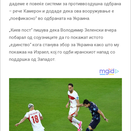
дадеме е повеќе системи за противвоздушна одбрана
– рече Камерон и додаде дека ова вооружување е
„поефикасно“ во одбраната на Украина.
„Киев пост“ пишува дека Володимир Зеленски вчера
побарал од сојузниците да го покажат истото
„единство“ кога станува збор за Украина како што му
покажаа на Израел, кој го одби иранскиот напад со
поддршка од Западот.