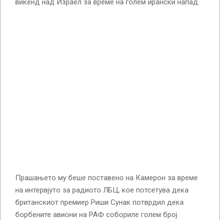
викенд над Израел за време на голем ирански напад.
Прашањето му беше поставено на Камерон за време
на интервјуто за радиото ЛБЦ, кое потсетува дека
британскиот премиер Риши Сунак потврдил дека
борбените авиони на РАФ собориле голем број