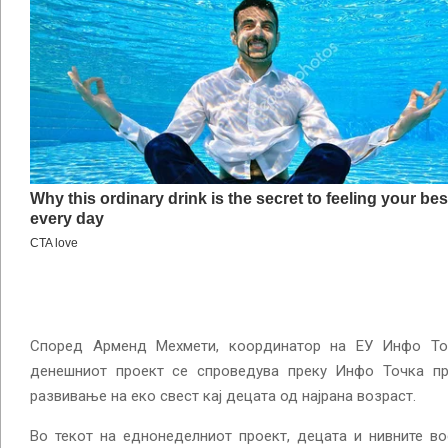
Според Арменд Мехмети, координатор на ЕУ Инфо То
денешниот проект се спроведува преку Инфо Точка пр
развивање на еко свест кај децата од најрана возраст.
Во текот на еднонеделниот проект, децата и нивните во