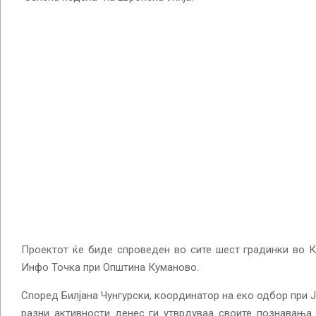
Проектот ќе биде спроведен во сите шест градинки во 
Инфо Точка при Општина Куманово.
Според Билјана Чунгурски, координатор на еко одбор при Ј
разни активности денес ги утврдуваа своите познавања 