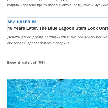
година, изразено преко игровни активности, квиз и музичк
Децата денес добија сертификати и еко боенки во кои ќе
екологија и здрава животна средина.
[huge_it_gallery id=”84″]