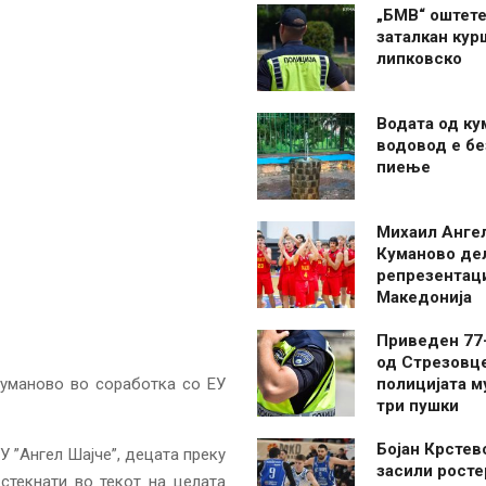
„БМВ“ оштете
заталкан кур
липковско
Водата од ку
водовод е бе
пиење
Михаил Анге
Куманово де
репрезентаци
Македонија
Приведен 77
од Стрезовце
Куманово во соработка со ЕУ
полицијата м
три пушки
Бојан Крстев
У ”Aнгел Шајче”, децата преку
засили росте
стекнати во текот на целата