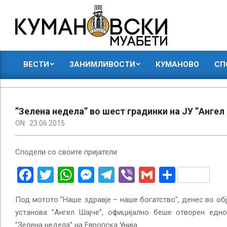
Skip
to
content
КУМАНОВСКИ
ВЕСТИ
ЗАНИМЛИВОСТИ
КУМАНОВО
СП
МУАБЕТИ
Primary
Navigation
Menu
”Зелена недела” во шест градинки на ЈУ ”Ангел 
ON:
23.06.2015
Сподели со своите пријатели
Facebook
Twitter
WhatsApp
Messenger
Telegram
Viber
Gmail
Share
Под мотото ”Наше здравје – наше богатство”, денес во обј
установа ”Ангел Шајче”, официјално беше отворен едн
”Зелена недела” на Европска Унија.