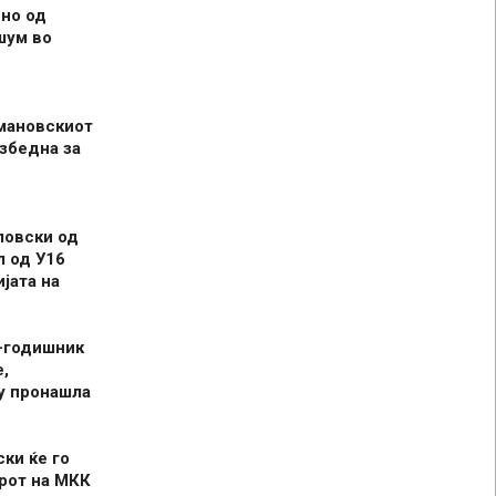
но од
шум во
мановскиот
збедна за
ловски од
л од У16
јата на
-годишник
,
у пронашла
ски ќе го
рот на МКК