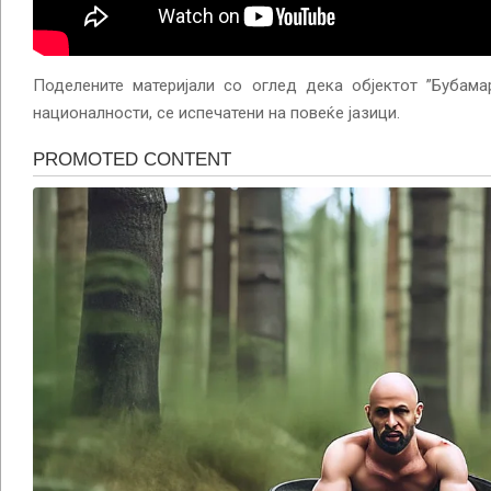
Поделените материјали со оглед дека објектот ”Бубама
националности, се испечатени на повеќе јазици.