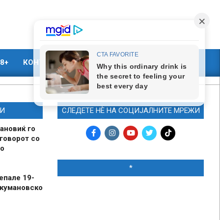
8+
КОНТАКТ
МАРКЕТИНГ
И
СЛЕДЕТЕ НЀ НА СОЦИЈАЛНИТЕ МРЕЖИ
ановиќ го
говорот со
о
*
епале 19-
 кумановско