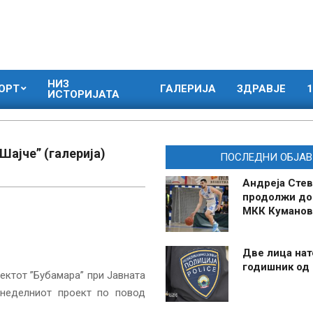
НИЗ
ОРТ
ГАЛЕРИЈА
ЗДРАВЈЕ
1
ИСТОРИЈАТА
Шајче” (галерија)
ПОСЛЕДНИ ОБЈАВ
Андреја Стев
продолжи до
МКК Куманов
Две лица нат
годишник од
ектот ”Бубамара” при Јавната
онеделниот проект по повод