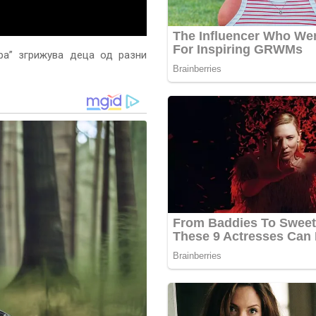
ра” згрижува деца од разни