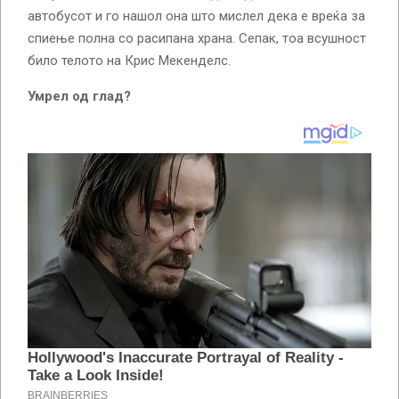
автобусот и го нашол она што мислел дека е вреќа за
спиење полна со расипана храна. Сепак, тоа всушност
било телото на Крис Мекенделс.
Умрел од глад?