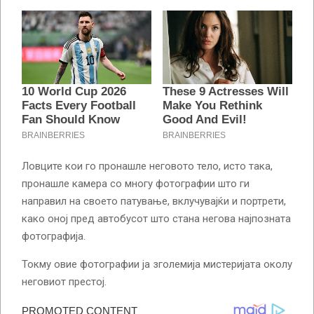
Ловците кои го пронашле неговото тело, исто така,
пронашле камера со многу фотографии што ги
направил на своето патување, вклучувајќи и портрети,
како оној пред автобусот што стана негова најпозната
фотографија.
Токму овие фотографии ја зголемија мистеријата околу
неговиот престој.