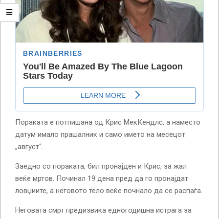
Пораката е потпишана од Крис МекКендлс, а наместо
датум имало прашалник и само името на месецот:
„август“.
Заедно со пораката, бил пронајден и Крис, за жал
веќе мртов. Починал 19 дена пред да го пронајдат
ловџиите, а неговото тело веќе почнало да се распаѓа.
Неговата смрт предизвика едногодишна истрага за