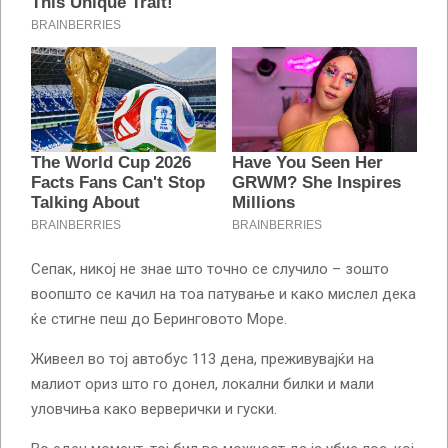
Сепак, никој не знае што точно се случило – зошто
воопшто се качил на тоа патување и како мислел дека
ќе стигне пеш до Беринговото Море.
Живеел во тој автобус 113 дена, преживувајќи на
малиот ориз што го донел, локални билки и мали
уловчиња како верверички и гуски.