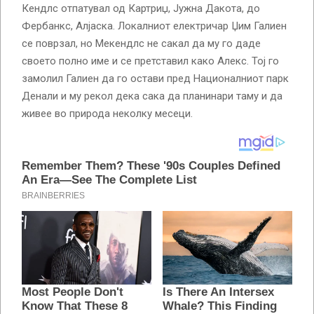
Кендлс отпатувал од Картриџ, Јужна Дакота, до
Фербанкс, Алјаска. Локалниот електричар Џим Галиен
се поврзал, но Мекендлс не сакал да му го даде
своето полно име и се претставил како Алекс. Тој го
замолил Галиен да го остави пред Националниот парк
Денали и му рекол дека сака да планинари таму и да
живее во природа неколку месеци.