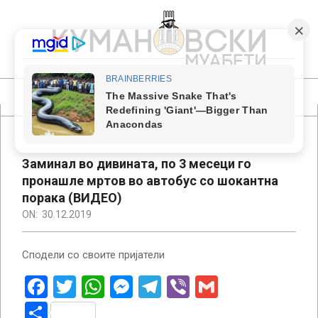
Skip
to
content
КУМАНОВСКИ
МУАБЕТИ
Primary
Navigation
Menu
Заминал во дивината, по 3 месеци го
пронашле мртов во автобус со шокантна
порака (ВИДЕО)
ON:
30.12.2019
Сподели со своите пријатели
Facebook
Twitter
WhatsApp
Messenger
Telegram
Viber
Gmail
Share