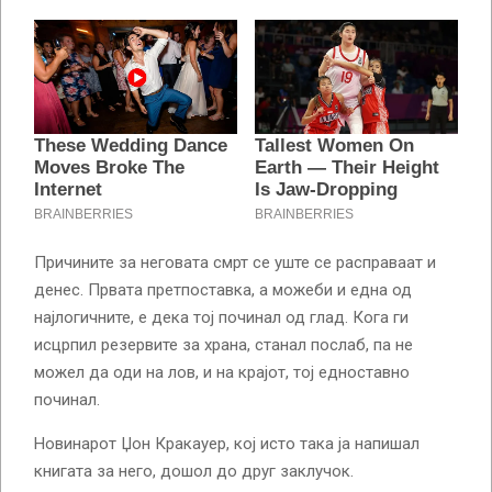
Причините за неговата смрт се уште се расправаат и
денес. Првата претпоставка, а можеби и една од
најлогичните, е дека тој починал од глад. Кога ги
исцрпил резервите за храна, станал послаб, па не
можел да оди на лов, и на крајот, тој едноставно
починал.
Новинарот Џон Кракауер, кој исто така ја напишал
книгата за него, дошол до друг заклучок.