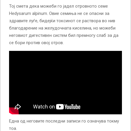
Тој смета дека можеби го јадел отровното семе
Hedysarum alpinum. Овие семиња не се опасни за
здравите луѓе, бидејќи токсинот се раствора во нив
благодарение на желудочната киселина, но можеби
неговиот дигестивен систем бил премногу слаб за да
се бори против овој отров.
Една од неговите последни записи го означува токму
тоа.