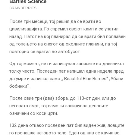
После три месеци, тој решил да се врати во
цивилизацијата. Го спремил својот камп и се упатил
назад. Патот на кој планирал да се врати бил поплавен
од топењето на снегот од околните планини, па тој
повторно се вратил во автобусот.
Од тој момент, не ги запишувал записите во дневникот
толку често. Последен пат напишал една недела пред
да умре и запишал само „ Beautiful Blue Berries“ „Убави
бобинки“.
После овие три (два) збора, до 113-от ден, или до
неговата смрт, тој само ги запишувал деновите
означени со коси црти.
132 дена откако последен пат бил виден жив, ловците
го пронашле неговото тело. Еден од нив се качил во