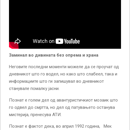
Заминал во дивината без опрема и храна
Неговите последни моменти можеле да се проучат од
дневникот што го водел, но како што слабеел, така и
информациите што ги запишувал во дневникот
станувале помалку јасни.
Познат е голем дел од авантуристичкиот мозаик што
го одвел до смртта, но дел од патувањето останува
мистерија, пренесува АТИ.
Познат е фактот дека, во април 1992 година, Мек