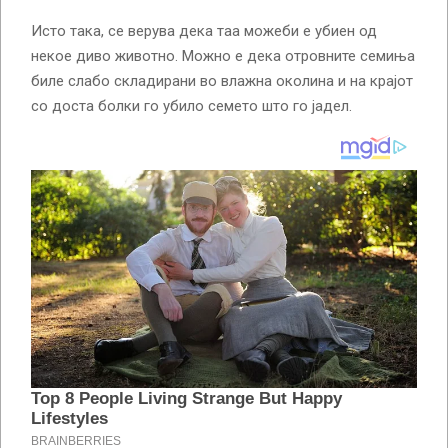
Исто така, се верува дека таа можеби е убиен од
некое диво животно. Можно е дека отровните семиња
биле слабо складирани во влажна околина и на крајот
со доста болки го убило семето што го јадел.