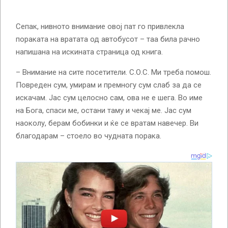
Сепак, нивното внимание овој пат го привлекла
пораката на вратата од автобусот – таа била рачно
напишана на искината страница од книга.
– Внимание на сите посетители. С.О.С. Ми треба помош.
Повреден сум, умирам и премногу сум слаб за да се
искачам. Јас сум целосно сам, ова не е шега. Во име
на Бога, спаси ме, остани таму и чекај ме. Јас сум
наоколу, берам бобинки и ќе се вратам навечер. Ви
благодарам – стоело во чудната порака.