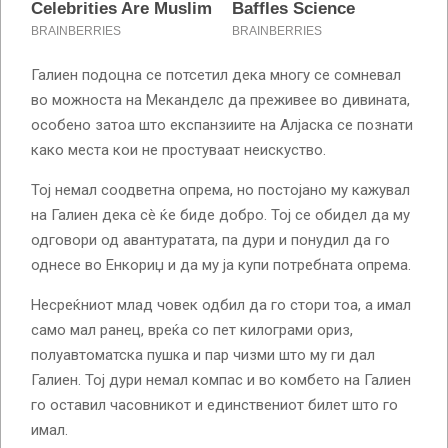
Галиен подоцна се потсетил дека многу се сомневал
во можноста на Меканделс да преживее во дивината,
особено затоа што експанзиите на Алјаска се познати
како места кои не простуваат неискуство.
Тој немал соодветна опрема, но постојано му кажувал
на Галиен дека сè ќе биде добро. Тој се обидел да му
одговори од авантуратата, па дури и понудил да го
однесе во Енкориџ и да му ја купи потребната опрема.
Несреќниот млад човек одбил да го стори тоа, а имал
само мал ранец, вреќа со пет килограми ориз,
полуавтоматска пушка и пар чизми што му ги дал
Галиен. Тој дури немал компас и во комбето на Галиен
го оставил часовникот и единствениот билет што го
имал.