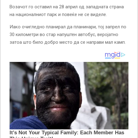
Возачот го оставил на 28 април од западната страна
на националниот парк и повеќе не се виделе.
Иако очигледно планирал да планинари, тој запрел по
30 километри во стар напуштен автобус, веројатно
затоа што било добро место да се направи мал камп.