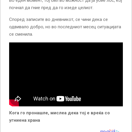
Во еден момент, тој бил во можност да ја убие лос, кој
почнал да гние пред да го изеде целиот.
Според записите во дневникот, се чини дека се
одвивало добро, но во последниот месец ситуацијата
се сменила.
Кога го пронашле, мислеа дека тој е вреќа со
угниена храна