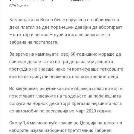
Кампањата на Вокер беше нарушена со обвинувања
дека платил за две поранешни девојки да абортираат
– што тој ги негира – дури и кога се залагаше за
забрана на постапката.
За време на кампањата, овој 60-годишник мораше да
признае дека е татко на три деца за кои јавноста
претходно не знаеше, иако ги критикуваше татковците
кои не се присутни во животот на сопствените деца.
Во меѓувреме, републиканците објавија оглас во кој ги
потсетуваат гласачите на тврдењето на поранешната
сопруга на Ворнок дека тој ја прегазил нејзината нога
со автомобил по расправија во март 2020 година.
Околу 1,4 милиони луѓе гласаа во Џорџија на денот на
изборите, изјави изборниот претставник Габриел