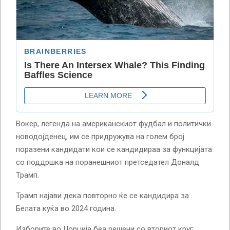
Вокер, легенда на американскиот фудбал и политички
новодојденец, им се придружува на голем број
поразени кандидати кои се кандидираа за функцијата
со поддршка на поранешниот претседател Доналд
Трамп.
Трамп најави дека повторно ќе се кандидира за
Белата куќа во 2024 година.
Изборите во Џорџија беа решени со вториот круг