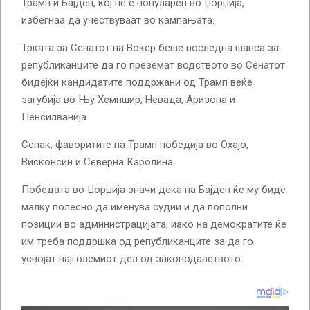
Трамп и Бајден, кој не е популарен во Џорџија,
избегнаа да учествуваат во кампањата.
Трката за Сенатот на Вокер беше последна шанса за
републиканците да го преземат водството во Сенатот
бидејќи кандидатите поддржани од Трамп веќе
загубија во Њу Хемпшир, Невада, Аризона и
Пенсилванија.
Сепак, фаворитите на Трамп победија во Охајо,
Висконсин и Северна Каролина.
Победата во Џорџија значи дека на Бајден ќе му биде
малку полесно да именува судии и да пополни
позиции во администрацијата, иако на демократите ќе
им треба поддршка од републиканците за да го
усвојат најголемиот дел од законодавството.