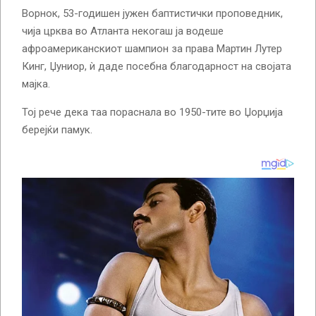
Ворнок, 53-годишен јужен баптистички проповедник,
чија црква во Атланта некогаш ја водеше
афроамериканскиот шампион за права Мартин Лутер
Кинг, Џуниор, ѝ даде посебна благодарност на својата
мајка.
Тој рече дека таа пораснала во 1950-тите во Џорџија
берејќи памук.