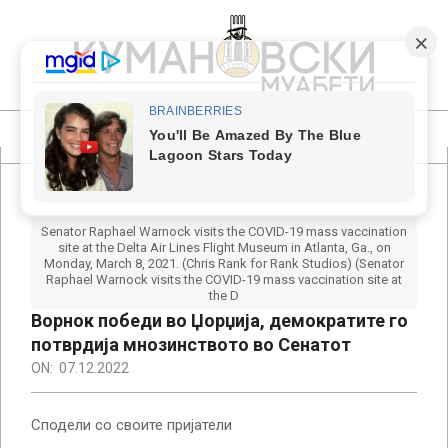
Skip
to
content
КУМАНОВСКИ
МУАБЕТИ
Primary
Navigation
Menu
Senator Raphael Warnock visits the COVID-19 mass vaccination
site at the Delta Air Lines Flight Museum in Atlanta, Ga., on
Monday, March 8, 2021. (Chris Rank for Rank Studios) (Senator
Raphael Warnock visits the COVID-19 mass vaccination site at
the D
Ворнок победи во Џорџија, демократите го
потврдија мнозинството во Сенатот
ON:
07.12.2022
Сподели со своите пријатели