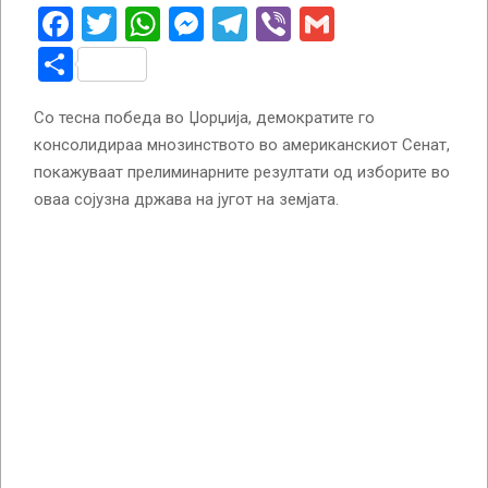
Facebook
Twitter
WhatsApp
Messenger
Telegram
Viber
Gmail
Share
Со тесна победа во Џорџија, демократите го
консолидираа мнозинството во американскиот Сенат,
покажуваат прелиминарните резултати од изборите во
оваа сојузна држава на југот на земјата.