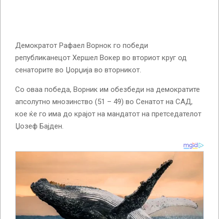
Демократот Рафаел Ворнок го победи
републиканецот Хершел Вокер во вториот круг од
сенаторите во Џорџија во вторникот.
Со оваа победа, Ворник им обезбеди на демократите
апсолутно мнозинство (51 – 49) во Сенатот на САД,
кое ќе го има до крајот на мандатот на претседателот
Џозеф Бајден.