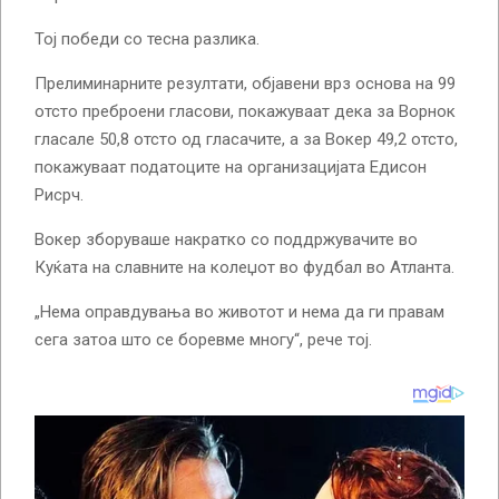
Тој победи со тесна разлика.
Прелиминарните резултати, објавени врз основа на 99
отсто преброени гласови, покажуваат дека за Ворнок
гласале 50,8 отсто од гласачите, а за Вокер 49,2 отсто,
покажуваат податоците на организацијата Едисон
Рисрч.
Вокер зборуваше накратко со поддржувачите во
Куќата на славните на колеџот во фудбал во Атланта.
„Нема оправдувања во животот и нема да ги правам
сега затоа што се боревме многу“, рече тој.