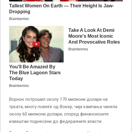
Ворнок потрошил околу 170 милиони долари на
трката, многу повеќе од Вокер, чија кампања чинела
околу 60 милиони долари, според финансиските
извештаи поднесени до федералните власти.