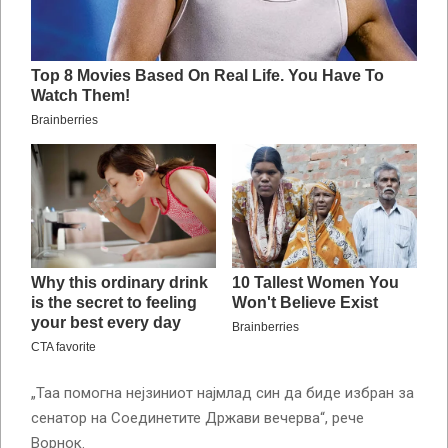
„Таа помогна нејзиниот најмлад син да биде избран за
сенатор на Соединетите Држави вечерва“, рече
Ворнок.