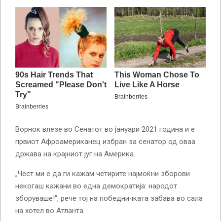
Ворнок влезе во Сенатот во јануари 2021 година и е
првиот Афроамериканец избран за сенатор од оваа
држава на крајниот југ на Америка.
„Чест ми е да ги кажам четирите најмоќни зборови
некогаш кажани во една демократија: народот
зборуваше!“, рече тој на победничката забава во сала
на хотел во Атланта.