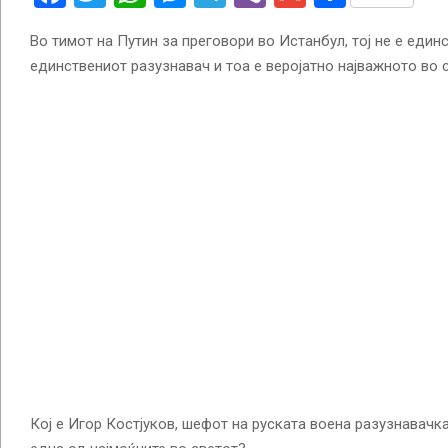
Во тимот на Путин за преговори во Истанбул, тој не е единс
единствениот разузнавач и тоа е веројатно најважното во с
Кој е Игор Костјуков, шефот на руската воена разузнавачка