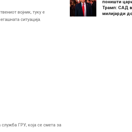
поништи цар
Трамп: САД в
твениот војник, туку е
милијарди д
егашната ситуација.
 служба ГРУ, која се смета за