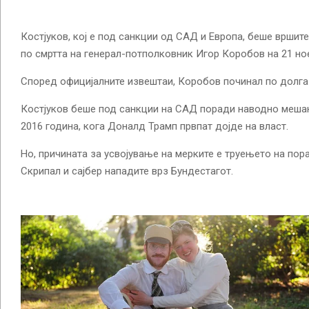
Костјуков, кој е под санкции од САД и Европа, беше врши
по смртта на генерал-потполковник Игор Коробов на 21 но
Според официјалните извештаи, Коробов починал по долга 
Костјуков беше под санкции на САД поради наводно меша
2016 година, кога Доналд Трамп првпат дојде на власт.
Но, причината за усвојување на мерките е труењето на пор
Скрипал и сајбер нападите врз Бундестагот.