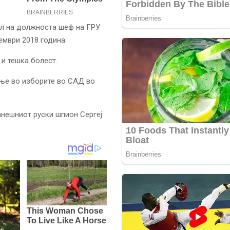
тел на должноста шеф на ГРУ
ември 2018 година.
и тешка болест.
ње во изборите во САД во
анешниот руски шпион Сергеј