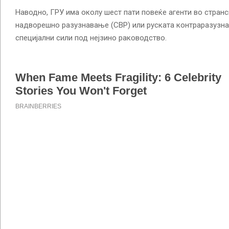
Наводно, ГРУ има околу шест пати повеќе агенти во странс
надворешно разузнавање (СВР) или руската контраразузнав
специјални сили под нејзино раководство.