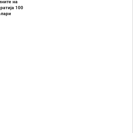
ините на
ратија 100
олари