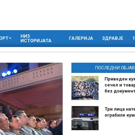
НИЗ
ОРТ
ГАЛЕРИЈА
ЗДРАВЈЕ
1
ИСТОРИЈАТА
ПОСЛЕДНИ ОБЈАВ
Приведен ку
сечел и това
без документ
Три лица нат
ограбиле ку