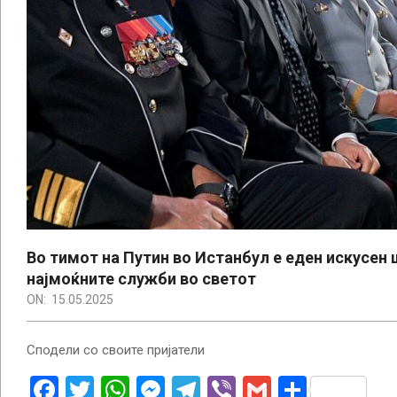
Во тимот на Путин во Истанбул е еден искусен 
најмоќните служби во светот
ON:
15.05.2025
Сподели со своите пријатели
Facebook
Twitter
WhatsApp
Messenger
Telegram
Viber
Gmail
Share