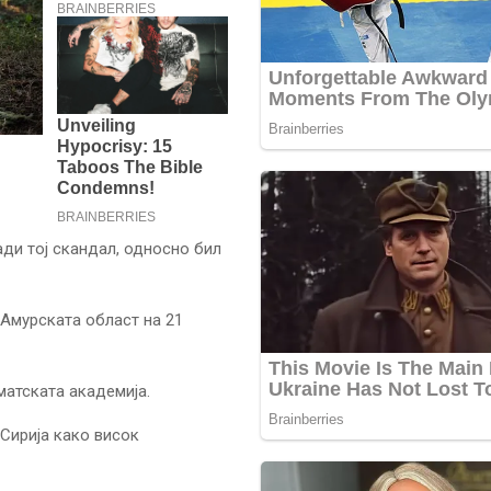
ди тој скандал, односно бил
 Амурската област на 21
атската академија.
 Сирија како висок