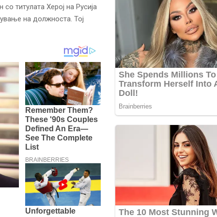
 со титулата Херој на Русија
шување на должноста. Тој