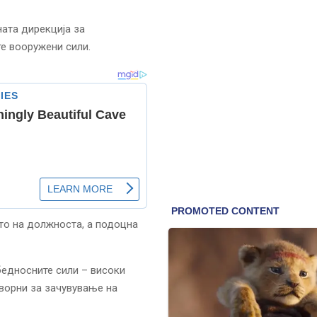
ната дирекција за
те вооружени сили.
то на должноста, а подоцна
збедносните сили – високи
ворни за зачувување на