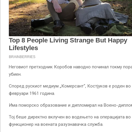
Неговиот претходник Коробов наводно починал токму пора
убиен.
Според рускиот медиум „Комерсант“, Костјуков е роден во
февруари 1961 година.
Има поморско образование и дипломирал на Воено-диплом
Тој беше директно вклучен во водењето на операцијата во
функционер на воената разузнавачка служба.