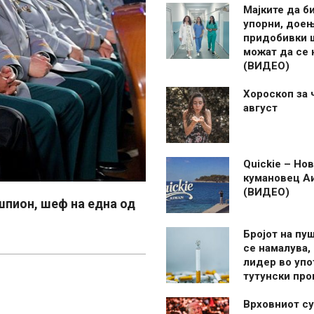
Мајките да б
упорни, дое
придобивки 
можат да се
(ВИДЕО)
Хороскоп за 
август
Quickie – Нов
кумановец А
(ВИДЕО)
шпион, шеф на една од
Бројот на пу
се намалува, 
лидер во упо
тутунски пр
Врховниот су