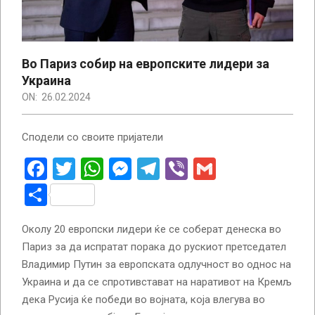
Во Париз собир на европските лидери за
Украина
ON:
26.02.2024
Сподели со своите пријатели
Facebook
Twitter
WhatsApp
Messenger
Telegram
Viber
Gmail
Share
Околу 20 европски лидери ќе се соберат денеска во
Париз за да испратат порака до рускиот претседател
Владимир Путин за европската одлучност во однос на
Украина и да се спротивстават на наративот на Кремљ
дека Русија ќе победи во војната, која влегува во