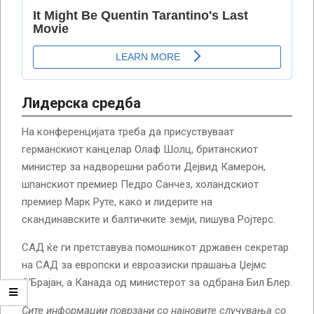
Лидерска средба
На конференцијата треба да присуствуваат
германскиот канцелар Олаф Шолц, британскиот
министер за надворешни работи Дејвид Камерон,
шпанскиот премиер Педро Санчез, холандскиот
премиер Марк Руте, како и лидерите на
скандинавските и балтичките земји, пишува Ројтерс.
САД ќе ги претставува помошникот државен секретар
на САД за европски и евроазиски прашања Џејмс
О’Брајан, а Канада од министерот за одбрана Бил Блер.
Сите информации поврзани со најновите случувања со