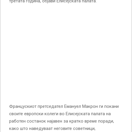
третата година, објави Елисејската палата.
Францускиот претседател Емануел Макрон ги покани
своите европски колеги во Елисејската палата на
работен состанок најавен за кратко време поради,
како што наведуваат неговите советници,