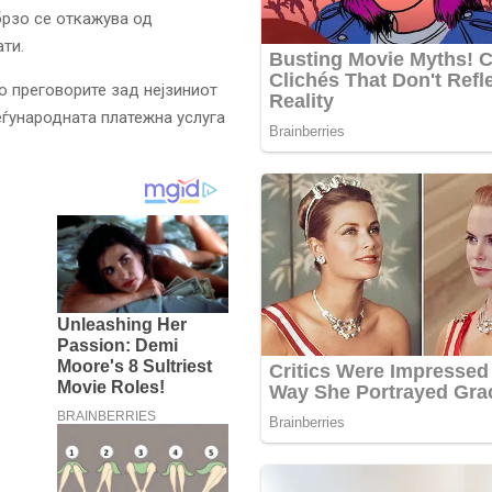
брзо се откажува од
ти.
во преговорите зад нејзиниот
еѓународната платежна услуга