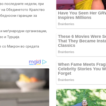
во последните недели, при
т на Обединетото Кралство
збедносни гаранции за
 и меѓународни организации,
о и Турција.
е со Макрон во средата