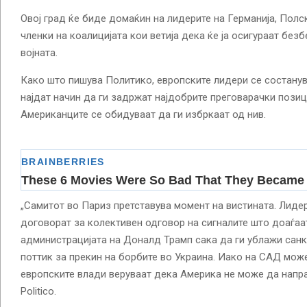
Овој град ќе биде домаќин на лидерите на Германија, Полск
членки на коалицијата кои ветија дека ќе ја осигураат без
војната.
Како што пишува Политико, европските лидери се состанув
најдат начин да ги задржат најдобрите преговарачки позиц
Американците се обидуваат да ги избркаат од нив.
„Самитот во Париз претставува момент на вистината. Лидер
договорат за колективен одговор на сигналите што доаѓаа
администрацијата на Доналд Трамп сака да ги ублажи сан
поттик за прекин на борбите во Украина. Иако на САД може
европските влади веруваат дека Америка не може да напра
Politico.