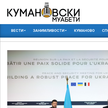
Skip
to
content
КУМАНОВСКИ
ВЕСТИ
ЗАНИМЛИВОСТИ
КУМАНОВО
СП
МУАБЕТИ
Primary
Navigation
Menu