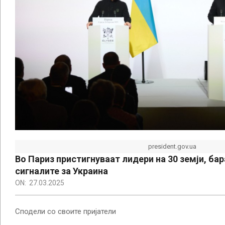
president.gov.ua
Во Париз пристигнуваат лидери на 30 земји, бар
сигналите за Украина
ON:
27.03.2025
Сподели со своите пријатели