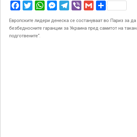
Facebook
Twitter
WhatsApp
Messenger
Telegram
Viber
Gmail
Share
Европските лидери денеска се состануваат во Париз за да
безбедносните гаранции за Украина пред самитот на такан
подготвените“.