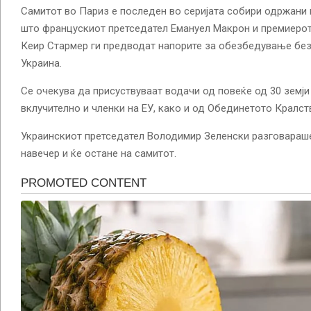
Самитот во Париз е последен во серијата собири одржани 
што францускиот претседател Емануел Макрон и премиеро
Кеир Стармер ги предводат напорите за обезбедување бе
Украина.
Се очекува да присуствуваат водачи од повеќе од 30 земји
вклучително и членки на ЕУ, како и од Обединетото Кралств
Украинскиот претседател Володимир Зеленски разговараш
навечер и ќе остане на самитот.