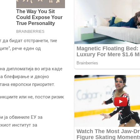
 да бидат отстранети, тие
ите“, рече еден од
на дипломатија во игра каде
ма блефирање и двојно
тана европски приоритет.
нкциите или не, постои ризик
би ја обвиниле ЕУ за
киот институт за