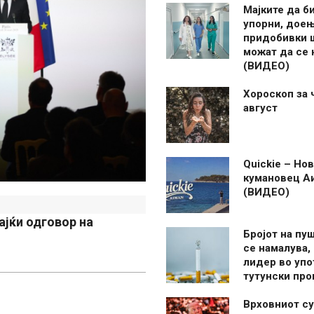
Мајките да б
упорни, дое
придобивки 
можат да се
(ВИДЕО)
Хороскоп за 
август
Quickie – Нов
кумановец А
(ВИДЕО)
ајќи одговор на
Бројот на пу
се намалува, 
лидер во упо
тутунски пр
Врховниот су