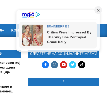
8+
КОНТАКТ
МАРКЕТИНГ
И
СЛЕДЕТЕ НЀ НА СОЦИЈАЛНИТЕ МРЕЖИ
мановец кој
рел дрва
ација
*
епале и
мановец