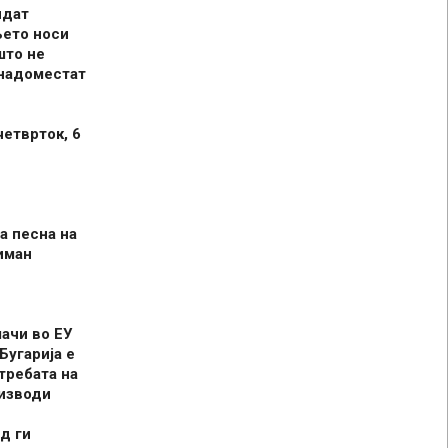
идат
њето носи
што не
 надоместат
четврток, 6
а песна на
иман
шачи во ЕУ
Бугарија е
требата на
оизводи
д ги