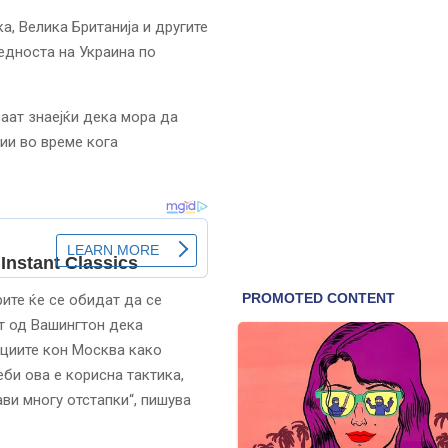
а, Велика Британија и другите
бедноста на Украина по
аат знаејќи дека мора да
ии во време кога
ите ќе се обидат да се
т од Вашингтон дека
кциите кон Москва како
би ова е корисна тактика,
ви многу отстапки“, пишува