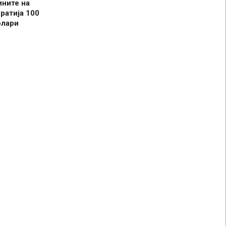
ините на
ратија 100
олари