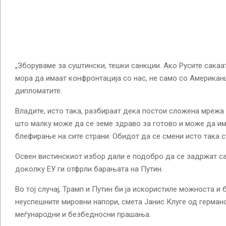
„Зборуваме за суштински, тешки санкции. Ако Русите сакаат
мора да имаат конфронтација со нас, не само со Американц
дипломатите.
Владите, исто така, разбираат дека постои сложена мрежа 
што малку може да се земе здраво за готово и може да и
блефирање на сите страни. Обидот да се смени исто така с
Освен вистинскиот избор дали е подобро да се задржат са
доколку ЕУ ги отфрли барањата на Путин.
Во тој случај, Трамп и Путин би ја искористиле можноста и 
неуспешните мировни напори, смета Јанис Клуге од германс
меѓународни и безбедносни прашања.