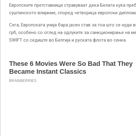
Европските претставници стравуваат дека Белата куќа пре
суштинското влијание, според четворица европски диплома
Сега, Европската унија бара јасен став за тоа што се нуди 
грб, особено со оглед на одлуките за санкционирање на м
SWIFT со седиште во Белгија и руската флота во сенка.