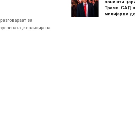
поништи цар
Трамп: САД в
милијарди д
 разговараат за
аречената „коалиција на