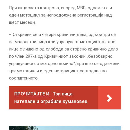
При акциската контрола, според МВР, одземен е и
еден мотоцикл за непродолжена регистрација над
шест месеци.
– Откриени се и четири кривични дела, од кои три се
за малолетни лица кои управуваат мотоцикл, а едно
лице е лишено од слобода за сторено кривично дело
по член 297-а од Кривичниот законик „безобѕирно
управување со моторно возило“, при што се одземени
три мотоцикли и еден четирицикл, се додава во
соопштението.
ПРОЧИТАЈТЕ И:
Три лица
натепале и ограбиле кумановец