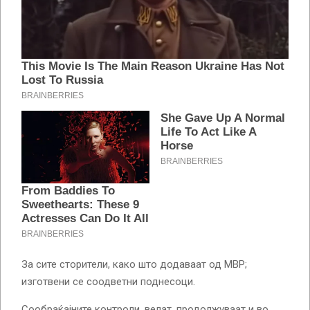
За сите сторители, како што додаваат од МВР;
изготвени се соодветни поднесоци.
Сообраќајните контроли, велат, продолжуваат и во