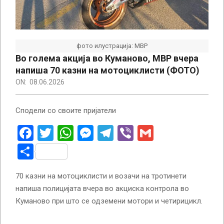
фото илустрација: МВР
Во голема акција во Куманово, МВР вчера
напиша 70 казни на мотоциклисти (ФОТО)
ON:
08.06.2026
Сподели со своите пријатели
Facebook
Twitter
WhatsApp
Messenger
Telegram
Viber
Gmail
Share
70 казни на мотоциклисти и возачи на тротинети
напиша полицијата вчера во акциска контрола во
Куманово при што се одземени мотори и четирицикл.