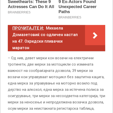
ПРОЧИТАЈТЕ И:
Михаела
Домазетовиќ со одличен настап
на 47. Охридски пливачки
маратон
– Од нив, девет мерки кон возачи на електрични
тротинети, две мерки за мотоцикли со измината
важност на сообраќајната дозвола, 39 мерки за
возачи кои управуваат мотоцикл без заштитна кацига,
една мерка за управување на моторно возило под
дејство на алкохол, една мерка за истечена полиса за
осигурување, три мерки за несоодветна категорија, три
мерки за неносење и непроделжена возачка дозвола,
осум мерки за неистакната регистарска таблица,