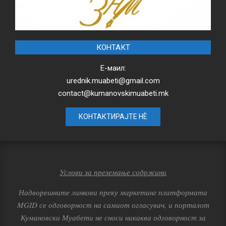
КОНТАКТ
Е-маил:
urednik.muabeti@gmail.com
contact@kumanovskimuabeti.mk
КОНТАКТИРАЈТЕ НЀ
Услови за преземање содржини
Надворешните линкови преку маркетинг платформата
MGID се одговорност на самиот огласувач, и порталот
Кумановски Муабети не сноси никаква одговорност за