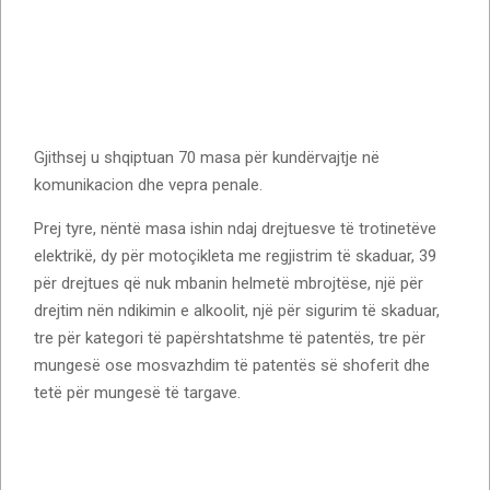
Gjithsej u shqiptuan 70 masa për kundërvajtje në
komunikacion dhe vepra penale.
Prej tyre, nëntë masa ishin ndaj drejtuesve të trotinetëve
elektrikë, dy për motoçikleta me regjistrim të skaduar, 39
për drejtues që nuk mbanin helmetë mbrojtëse, një për
drejtim nën ndikimin e alkoolit, një për sigurim të skaduar,
tre për kategori të papërshtatshme të patentës, tre për
mungesë ose mosvazhdim të patentës së shoferit dhe
tetë për mungesë të targave.