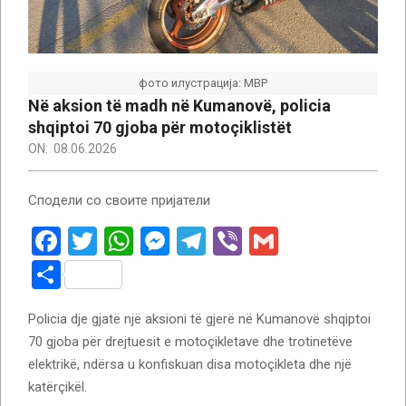
фото илустрација: МВР
Në aksion të madh në Kumanovë, policia
shqiptoi 70 gjoba për motoçiklistët
ON:
08.06.2026
Сподели со своите пријатели
Facebook
Twitter
WhatsApp
Messenger
Telegram
Viber
Gmail
Ndajeni
me
Policia dje gjatë një aksioni të gjerë në Kumanovë shqiptoi
të
70 gjoba për drejtuesit e motoçikletave dhe trotinetëve
tjerët
elektrikë, ndërsa u konfiskuan disa motoçikleta dhe një
katërçikël.