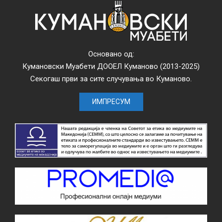
Основано од:
Кумановски Муабети ДООЕЛ Куманово (2013-2025)
Секогаш први за сите случувања во Куманово.
ИМПРЕСУМ