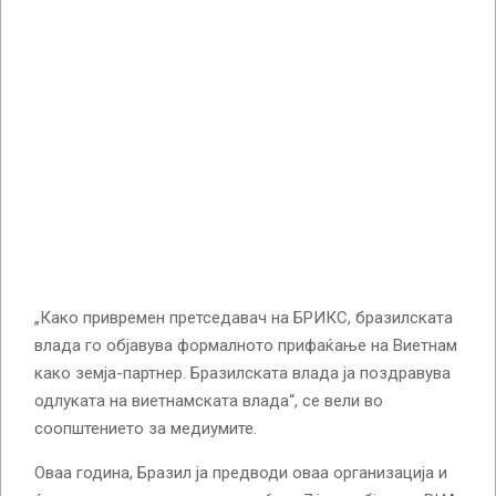
„Како привремен претседавач на БРИКС, бразилската
влада го објавува формалното прифаќање на Виетнам
како земја-партнер. Бразилската влада ја поздравува
одлуката на виетнамската влада“, се вели во
соопштението за медиумите.
Оваа година, Бразил ја предводи оваа организација и