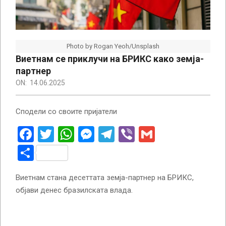
Photo by Rogan Yeoh/Unsplash
Виетнам се приклучи на БРИКС како земја-
партнер
ON:
14.06.2025
Сподели со своите пријатели
Facebook
Twitter
WhatsApp
Messenger
Telegram
Viber
Gmail
Share
Виетнам стана десеттата земја-партнер на БРИКС,
објави денес бразилската влада.