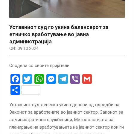
Уставниот суд го укина балансерот за
етничко вработување во јавна
администрација
ON:
09.10.2024
Сподели со своите пријатели
Facebook
Twitter
WhatsApp
Messenger
Telegram
Viber
Gmail
Share
Уставниот суд денеска укина делови од одредби на
Законот за вработените во јавниот сектор, Законот за
административни службеници, Методологијата за
планирање на вработувањата на јавниот сектор кои ги