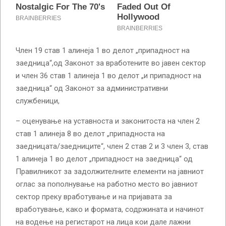
Член 19 став 1 алинеја 1 во делот „припадност на
заедница“,од Законот за вработените во јавен сектор
и член 36 став 1 алинеја 1 во делот „и припадност на
заедница“ од Законот за административни
службеници,
– оценување на уставноста и законитоста на член 2
став 1 алинеја 8 во делот „припадноста на
заедницата/заедниците“, член 2 став 2 и 3 член 3, став
1 алинеја 1 во делот „припадност на заедница“ од
Правилникот за задолжителните елементи на јавниот
оглас за пополнување на работно место во јавниот
сектор преку вработување и на пријавата за
вработување, како и формата, содржината и начинот
на водење на регистарот на лица кои дале лажни