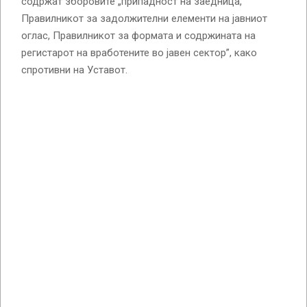
содржат зборовите „припадност на заедница,
Правилникот за задолжителни елементи на јавниот
оглас, Правилникот за формата и содржината на
регистарот на вработените во јавен сектор”, како
спротивни на Уставот.