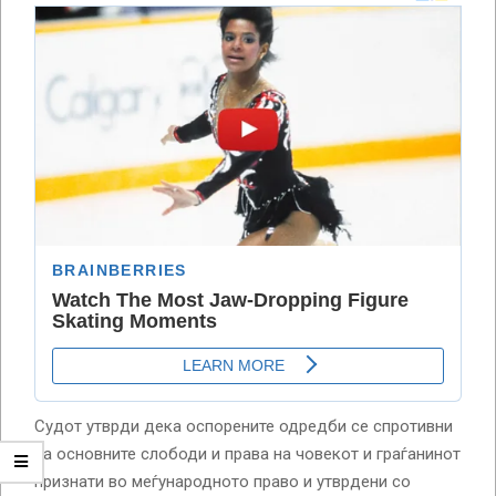
Судот утврди дека оспорените одредби се спротивни
на основните слободи и права на човекот и граѓанинот
признати во меѓународното право и утврдени со