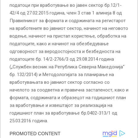
податоци при вработување во јавен сектор бр.12/1-
42/4 од 27.02.2015 година, член 3 став 1 алинеја 8 од
Правилникот за формата и содржината на регистарот
на вработените во јавниот сектор, начинот на неговото
водење, начинот на пристап користење, обработка на
податоците, како и начинот на обезбедување
одговорност за веродостојноста и безбедноста на
податоците бр. 14/2-2766/3 од 29.08.2014 година
(„Службен весник на Република Северна Македонија“
бр. 132/2014) и Методологијата за планирање на
вработувањата во јавниот сектор согласно со
начелото за соодветна и правична застапеност, како и
формата, содржината и образецот на годишниот план
за вработување и извештајот за реализација на
годишниот план за вработување бр.0402-313/1 од
25.03.2016 година.