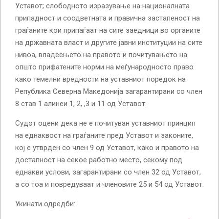
Уставот; слободното изразување на националната
припадност и соодветната и правична застапеност на
граѓаните кои припаѓаат на сите заедници во органите
на државната власт и другите јавни институции на сите
нивоа, владеењето на правото и почитувањето на
општо прифатените норми на меѓународносто право
како темелни вредности на уставниот поредок на
Република Северна Македонија загарантирани со член
8 став 1 алинеи 1, 2, ,3 и 11 од Уставот.
Судот оцени дека не е почитуван уставниот принцип
на еднаквост на граѓаните пред Уставот и законите,
кој е утврден со член 9 од Уставот, како и правото на
достапност на секое работно место, секому под
еднакви услови, загарантирани со член 32 од Уставот,
а со тоа и повредуваат и членовите 25 и 54 од Уставот.
Укинати одредби: