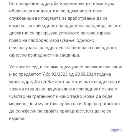
Со оспорените одредби Законодавецот наметнува
обврска на кандидатите за административни
службеници во пријавата за вработување да се
изјаснат за припадност на одредена заедница, со што
директно се прекршува уставното загарантирано
право на слободно изразување, односно
неизразување за одредена национална припадност,
односно припадност на заедница.
Уставниот суд веќе има одлучувано за вакви прашања
и во предметот У.бр.92/2023 од 28.02.2024 година
укина одредби од Законот за матичната евиденција и
зазема став дека националната припадност е лично
чувство на граѓанинот и како такво може да биде
менливо, но и му остава право на избор на граѓанинот
да се изјасни за својата припадност, или да не се
изјасни.