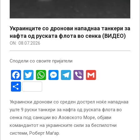
Украинците со дронови нападнаа танкери за
нафта од руската флота во сенка (ВИДЕО)
ON:
08.07.2026
Сподели со своите пријатели
Facebook
Twitter
WhatsApp
Messenger
Telegram
Viber
Gmail
Share
Украински дронови со среден дострел ноќе нападнаа
уште 9 руски танкери за нафта од руската флота во
сенка под санкции во Азовското Море, објави
командантот на украинските сили за беспилотни
системи, Роберт Маѓар.