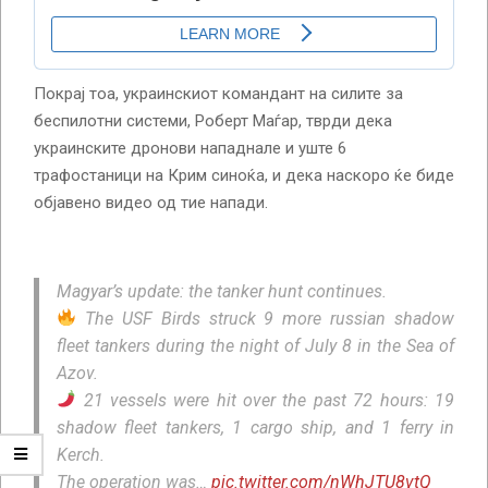
Покрај тоа, украинскиот командант на силите за
беспилотни системи, Роберт Маѓар, тврди дека
украинските дронови нападнале и уште 6
трафостаници на Крим синоќа, и дека наскоро ќе биде
објавено видео од тие напади.
Magyar’s update: the tanker hunt continues.
The USF Birds struck 9 more russian shadow
fleet tankers during the night of July 8 in the Sea of
Azov.
21 vessels were hit over the past 72 hours: 19
shadow fleet tankers, 1 cargo ship, and 1 ferry in
Kerch.
The operation was…
pic.twitter.com/nWhJTU8vtQ