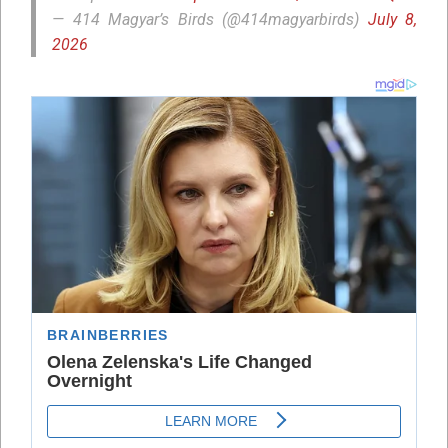
— 414 Magyar’s Birds (@414magyarbirds)
July 8,
2026