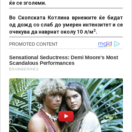
ќе се зголеми.
Во Скопската Котлина врнежите ќе бидат
од дожд со слаб до умерен интензитет и се
2
очекува да наврнат околу 10 л/м
.