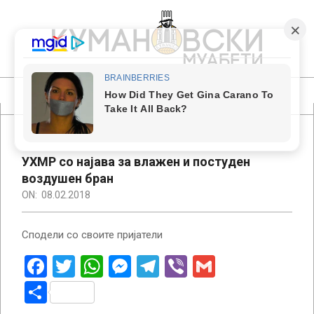
Skip
to
content
КУМАНОВСКИ
МУАБЕТИ
Primary
Navigation
Menu
УХМР со најава за влажен и постуден
воздушен бран
ON:
08.02.2018
Сподели со своите пријатели
Facebook
Twitter
WhatsApp
Messenger
Telegram
Viber
Gmail
Share