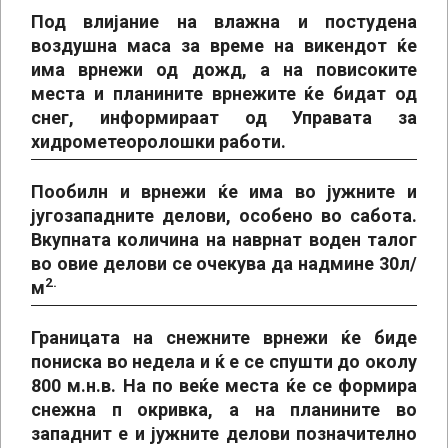
Под влијание на влажна и постудена
воздушна маса за време на викендот ќе
има врнежи од дожд, а на повисоките
места и планините врнежите ќе бидат од
снег, информираат од Управата за
хидрометеоролошки работи.
Пообилн и врнежи ќе има во јужните и
југозападните делови, особено во сабота.
Вкупната количина на наврнат воден талог
во овие делови се очекува да надмине 30л/
2.
м
Границата на снежните врнежи ќе биде
пониска во недела и ќ е се спушти до околу
800 м.н.в. На по веќе места ќе се формира
снежна п окривка, а на планините во
западнит е и јужните делови позначително